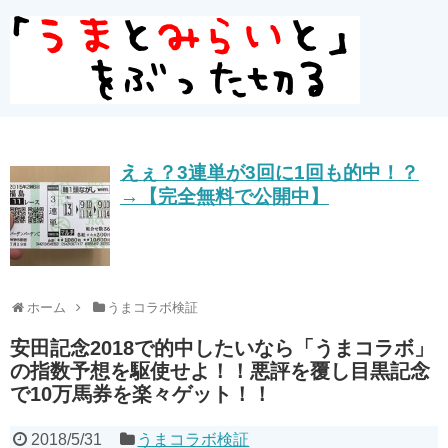
えぇ？3連単が3回に1回も的中！？
→【完全無料で公開中】
ホーム
うまコラボ検証
安田記念2018で的中したいなら「うまコラボ」
の指数予想を駆使せよ！！悪評を覆し目黒記念
で10万馬券を楽々ゲット！！
2018/5/31
うまコラボ検証