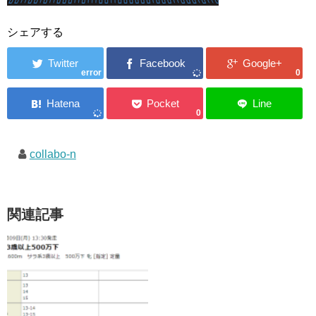
シェアする
error
0
0
collabo-n
関連記事