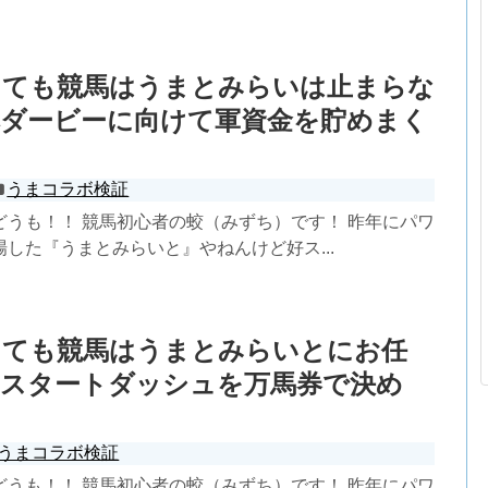
っても競馬はうまとみらいは止まらな
本ダービーに向けて軍資金を貯めまく
うまコラボ検証
どうも！！ 競馬初心者の蛟（みずち）です！ 昨年にパワ
した『うまとみらいと』やねんけど好ス...
っても競馬はうまとみらいとにお任
和スタートダッシュを万馬券で決め
うまコラボ検証
どうも！！ 競馬初心者の蛟（みずち）です！ 昨年にパワ