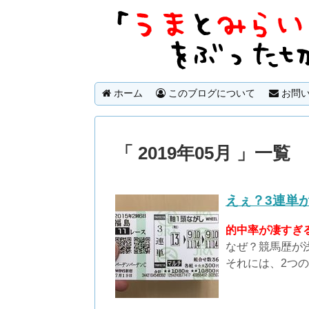
ホーム
このブログについて
お問い
「 2019年05月 」一覧
えぇ？3連単
的中率が凄すぎる
なぜ？競馬歴が
それには、2つ