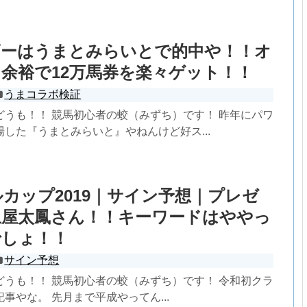
ビーはうまとみらいとで的中や！！オ
余裕で12万馬券を楽々ゲット！！
うまコラボ検証
どうも！！ 競馬初心者の蛟（みずち）です！ 昨年にパワ
した『うまとみらいと』やねんけど好ス...
ルカップ2019｜サイン予想｜プレゼ
土屋太鳳さん！！キーワードはややっ
でしょ！！
サイン予想
どうも！！ 競馬初心者の蛟（みずち）です！ 令和初クラ
事やな。 先月まで平成やってん...