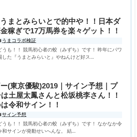
はうまとみらいとで的中や！！日本ダ
金稼ぎで17万馬券を楽々ゲット！！
うまコラボ検証
どうも！！ 競馬初心者の蛟（みずち）です！ 昨年にパワ
した『うまとみらいと』やねんけど好ス...
ー(東京優駿)2019｜サイン予想｜プ
ーは土屋太鳳さんと松坂桃李さん！！
のは令和サイン！！
サイン予想
どうも！！ 競馬初心者の蛟（みずち）です！ なかなか令
和サインが発動せいへんな。 結...