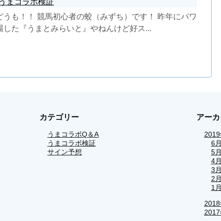
うまコラボ検証
どうも！！ 競馬初心者の蛟（みずち）です！ 昨年にパワ
した『うまとみらいと』やねんけど好ス...
カテゴリー
アーカ
うまコラボQ＆A
201
うまコラボ検証
6
サイン予想
5
4
3
2
1
201
201