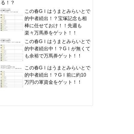
る！？
この春GⅠはうまとみらいとで
的中者続出！？宝塚記念も相
棒に任せておけ！！先週も
楽々万馬券をゲット！！
この春GⅠはうまとみらいとで
的中者続出中！？GⅠが無くて
も余裕で万馬券ゲット！！
この春GⅠはうまとみらいとで
的中者続出！？GⅠ前に約10
万円の軍資金をゲット！！