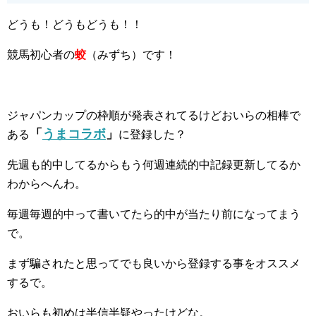
どうも！どうもどうも！！
競馬初心者の
蛟
（みずち）です！
ジャパンカップの枠順が発表されてるけどおいらの相棒で
「
うまコラボ
」
ある
に登録した？
先週も的中してるからもう何週連続的中記録更新してるか
わからへんわ。
毎週毎週的中って書いてたら的中が当たり前になってまう
で。
まず騙されたと思ってでも良いから登録する事をオススメ
するで。
おいらも初めは半信半疑やったけどな。