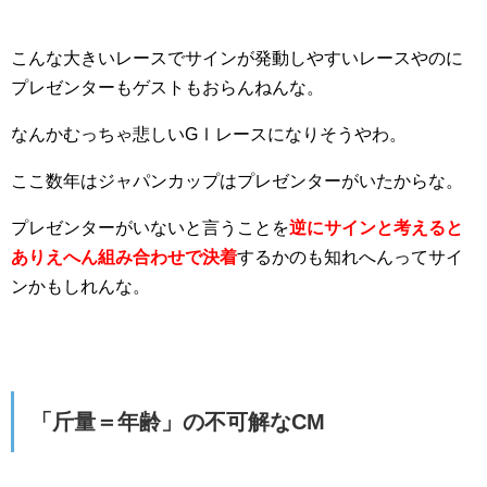
こんな大きいレースでサインが発動しやすいレースやのに
プレゼンターもゲストもおらんねんな。
なんかむっちゃ悲しいGⅠレースになりそうやわ。
ここ数年はジャパンカップはプレゼンターがいたからな。
プレゼンターがいないと言うことを
逆にサインと考えると
ありえへん組み合わせで決着
するかのも知れへんってサイ
ンかもしれんな。
「斤量＝年齢」の不可解なCM