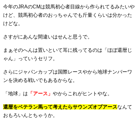
今年のJRAのCMは競馬初心者目線から作られてるみたいや
けど、競馬初心者のおっちゃんでも斤量くらいは分かった
けどな。
さすがにあんな間違いはせんと思うで。
まぁそのへんは置いといて耳に残ってるのは「ほぼ還暦じ
ゃん」っていうセリフ。
さらにジャパンカップは国際レースやから地球ナンバーワ
ンを決める戦いでもあるからな。
「地球」は
「アース」
やからこれがヒントやな。
還暦をベテラン馬って考えたらサウンズオブアース
なんて
おもろいんとちゃうか。