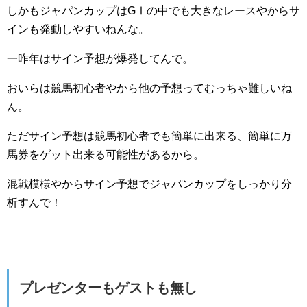
しかもジャパンカップはGⅠの中でも大きなレースやからサ
インも発動しやすいねんな。
一昨年はサイン予想が爆発してんで。
おいらは競馬初心者やから他の予想ってむっちゃ難しいね
ん。
ただサイン予想は競馬初心者でも簡単に出来る、簡単に万
馬券をゲット出来る可能性があるから。
混戦模様やからサイン予想でジャパンカップをしっかり分
析すんで！
プレゼンターもゲストも無し