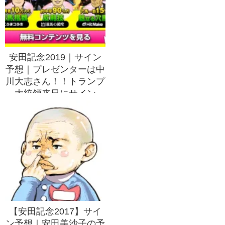
安田記念2019｜サイン
予想｜プレゼンターは中
川大志さん！！トランプ
大統領来日にサイン
か！？
【安田記念2017】サイ
ン予想｜安田美沙子の予