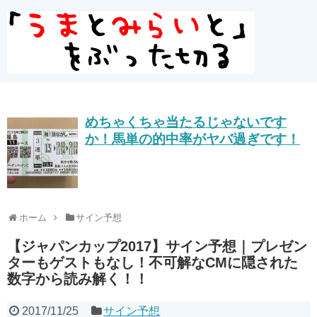
めちゃくちゃ当たるじゃないです
か！馬単の的中率がヤバ過ぎです！
ホーム
サイン予想
【ジャパンカップ2017】サイン予想｜プレゼン
ターもゲストもなし！不可解なCMに隠された
数字から読み解く！！
2017/11/25
サイン予想