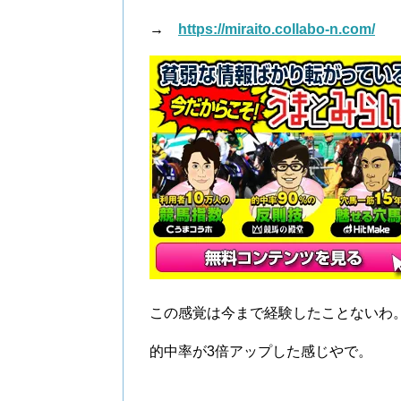
→
https://miraito.collabo-n.com/
この感覚は今まで経験したことないわ
的中率が3倍アップした感じやで。