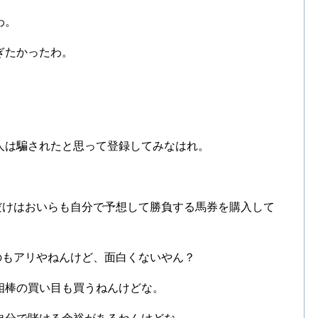
わ。
ぎたかったわ。
人は騙されたと思って登録してみなはれ。
だけはおいらも自分で予想して勝負する馬券を購入して
のもアリやねんけど、面白くないやん？
相棒の買い目も買うねんけどな。