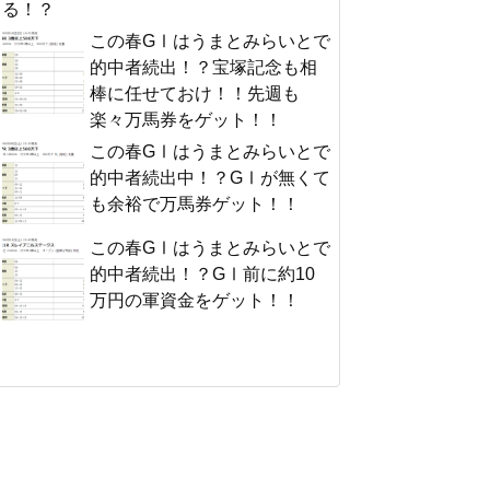
る！？
この春GⅠはうまとみらいとで
的中者続出！？宝塚記念も相
棒に任せておけ！！先週も
楽々万馬券をゲット！！
この春GⅠはうまとみらいとで
的中者続出中！？GⅠが無くて
も余裕で万馬券ゲット！！
この春GⅠはうまとみらいとで
的中者続出！？GⅠ前に約10
万円の軍資金をゲット！！