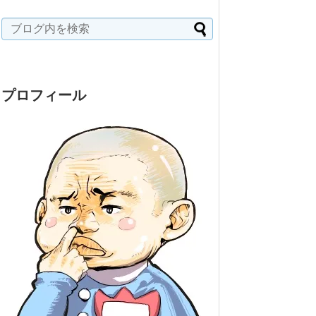
プロフィール