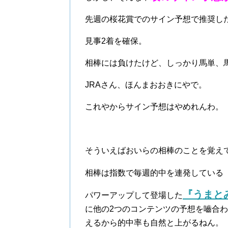
先週の桜花賞でのサイン予想で推奨し
見事2着を確保。
相棒には負けたけど、しっかり馬単、
JRAさん、ほんまおおきにやで。
これやからサイン予想はやめれんわ。
そういえばおいらの相棒のことを覚え
相棒は指数で毎週的中を連発している
『うまと
パワーアップして登場した
に他の2つのコンテンツの予想を嚙合
えるから的中率も自然と上がるねん。