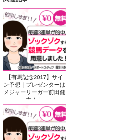
【有馬記念2017】サイ
ン予想｜プレゼンターは
メジャーリーガー前田健
太！！