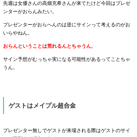
先週は女優さんの高畑充希さんが来てたけど今回はプレゼ
ンターがおらんみたい。
プレゼンターがおらへんのは逆にサインって考えるのがお
いらやねん。
おらんということは荒れるんとちゃうん
。
サイン予想がむっちゃ実になる可能性があるってことちゃ
うん。
ゲストはメイプル超合金
プレゼンター無しでゲストが来場される際はゲストのサイ