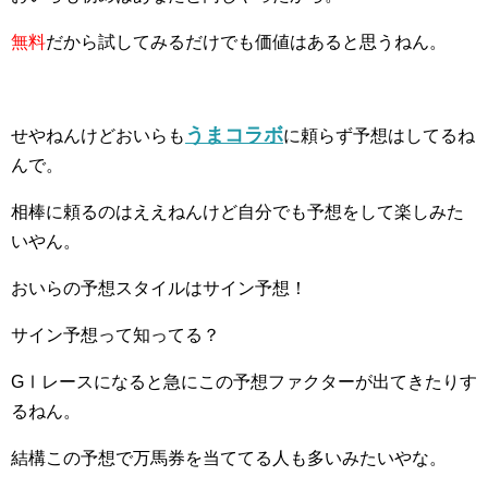
無料
だから試してみるだけでも価値はあると思うねん。
うまコラボ
せやねんけどおいらも
に頼らず予想はしてるね
んで。
相棒に頼るのはええねんけど自分でも予想をして楽しみた
いやん。
おいらの予想スタイルはサイン予想！
サイン予想って知ってる？
GⅠレースになると急にこの予想ファクターが出てきたりす
るねん。
結構この予想で万馬券を当ててる人も多いみたいやな。