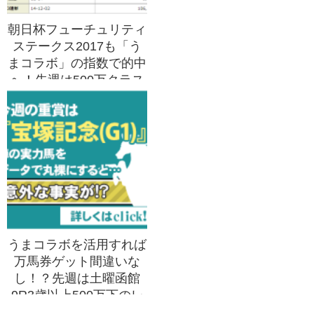
朝日杯フューチュリティ
ステークス2017も「う
まコラボ」の指数で的中
へ！先週は500万クラス
で3連単106,770円的
中！
うまコラボを活用すれば
万馬券ゲット間違いな
し！？先週は土曜函館
9R3歳以上500万下のレ
ースで3連単64,020円ゲ