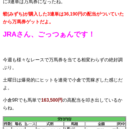
に3連単は万馬券になったね。
蛟(みずち)が購入した3連単は36,190円の配当がついていた
から万馬券ゲットだよ。
JRAさん、ごっつぁんです！
今週も様々なレースで万馬券を当てる相変わらずの絶好調
ぶり。
土曜日は爆発的にヒットを連発で小倉で荒稼ぎした感じだ
よ。
小倉9Rでも馬単で
163,500円
の高配当を叩き出しているか
らね。