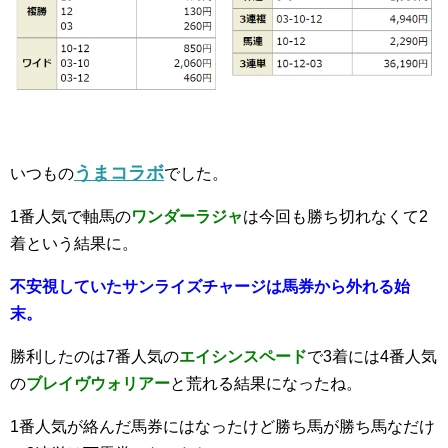
うまコラボ
いつもの
でした。
1番人気で軸馬の
ワンダーラジャ
は今回も勝ち切れなくて2
着という結果に。
不安視していたサンライズチャージは馬券から外れる始
末。
勝利したのは7番人気の
エイシンスペード
で3着には4番人気
の
ブレイヴウォリアー
と荒れる結果になったね。
1番人気が絡んだ馬券にはなったけど勝ち馬が勝ち馬なだけ