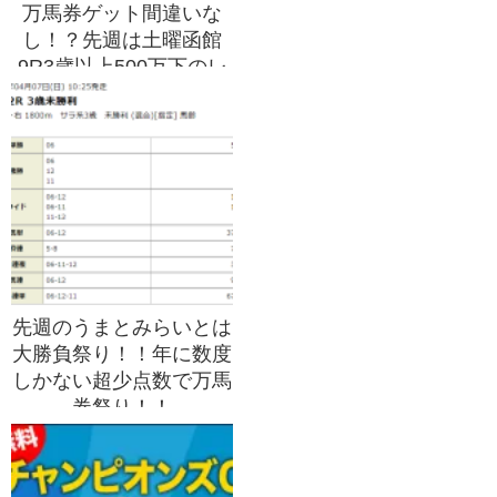
万馬券ゲット間違いな
し！？先週は土曜函館
9R3歳以上500万下のレ
ースで3連単64,020円ゲ
ット！！
先週のうまとみらいとは
大勝負祭り！！年に数度
しかない超少点数で万馬
券祭り！！