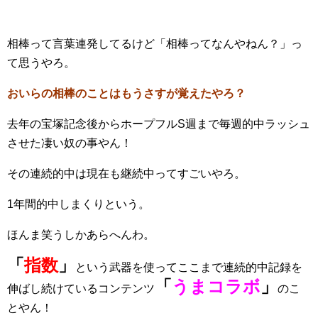
相棒って言葉連発してるけど「相棒ってなんやねん？」っ
て思うやろ。
おいらの相棒のことはもうさすが覚えたやろ？
去年の宝塚記念後からホープフルS週まで毎週的中ラッシュ
させた凄い奴の事やん！
その連続的中は現在も継続中ってすごいやろ。
1年間的中しまくりという。
ほんま笑うしかあらへんわ。
「
指数
」
という武器を使ってここまで連続的中記録を
「
うまコラボ
」
伸ばし続けているコンテンツ
のこ
とやん！