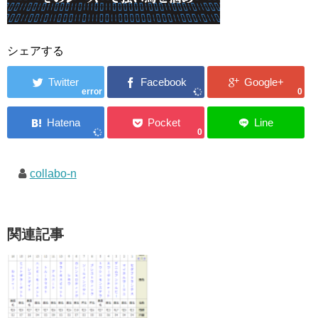
シェアする
error
0
0
collabo-n
関連記事