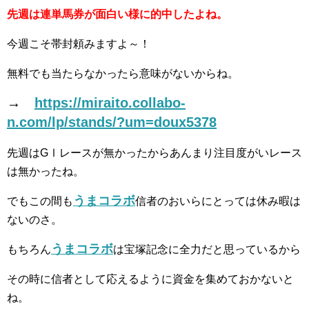
先週は連単馬券が面白い様に的中したよね。
今週こそ帯封頼みますよ～！
無料でも当たらなかったら意味がないからね。
→
https://miraito.collabo-
n.com/lp/stands/?um=doux5378
先週はGⅠレースが無かったからあんまり注目度がいレース
は無かったね。
うまコラボ
でもこの間も
信者のおいらにとっては休み暇は
ないのさ。
うまコラボ
もちろん
は宝塚記念に全力だと思っているから
その時に信者として応えるように資金を集めておかないと
ね。