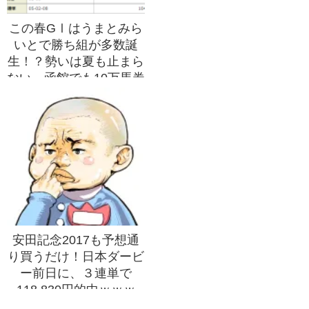
この春GⅠはうまとみら
いとで勝ち組が多数誕
生！？勢いは夏も止まら
ない、函館でも10万馬券
爆発中！！
安田記念2017も予想通
り買うだけ！日本ダービ
ー前日に、３連単で
118,830円的中ｗｗｗ