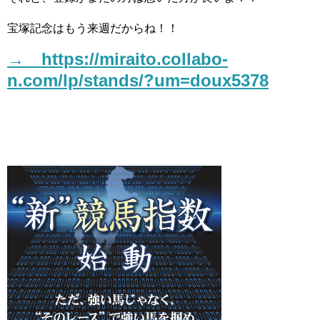
宝塚記念はもう来週だからね！！
→ https://miraito.collabo-
n.com/lp/stands/?um=doux5378