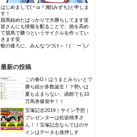
はじめまして(＾ω＾)蛟(みずち)と申しま
す！
競馬始めたばっかりで大勝ちしてます笑
皆さんにも情報を配ることで、徳を高め
て競馬で勝つというサイクルを作ってい
きます笑
蛟の後ろに、みんなつづけ～！( ｀ー´)ノ
最新の投稿
この春GⅠはうまとみらいとで
勝ち組が多数誕生！？勢いは
夏も止まらない、函館でも10
万馬券爆発中！！
宝塚記念2019｜サイン予想｜
プレゼンターは松坂桃李さ
ん！！宝塚記念ならではのサ
インはデータも後押しす