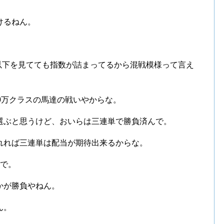
けるねん。
位以下を見てても指数が詰まってるから混戦模様って言え
0万クラスの馬達の戦いやからな。
選ぶと思うけど、おいらは三連単で勝負済んで。
れれば三連単は配当が期待出来るからな。
るで。
かが勝負やねん。
ん。