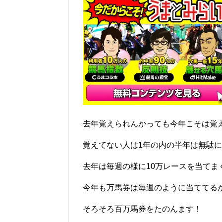
去年覚えられんかっても今年こそは覚
覚えてない人は1年の内の半年は無駄
去年は毎週の様に10万レースを当てま
今年も万馬券は毎週のように当ててる
そろそろ百万馬券をたのんます！