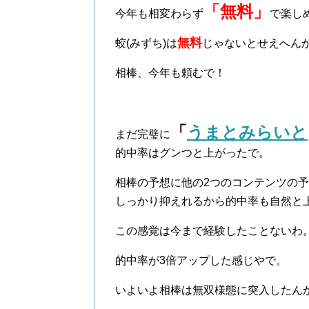
「無料」
今年も相変わらず
で楽し
無料
蛟(みずち)は
じゃないとせえへん
相棒、今年も頼むで！
「
うまとみらいと
まだ完璧に
的中率はグンつと上がったで。
相棒の予想に他の2つのコンテンツの
しっかり抑えれるから的中率も自然と
この感覚は今まで経験したことないわ
的中率が3倍アップした感じやで。
いよいよ相棒は無双様態に突入したん