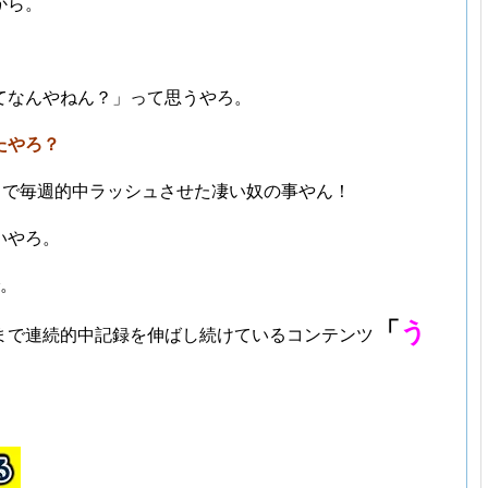
から。
てなんやねん？」って思うやろ。
たやろ？
まで毎週的中ラッシュさせた凄い奴の事やん！
いやろ。
で。
「
う
まで連続的中記録を伸ばし続けているコンテンツ