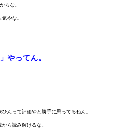
たからな。
人気やな。
7」やってん。
。
来ひんって評価やと勝手に思ってるねん。
数から読み解けるな。