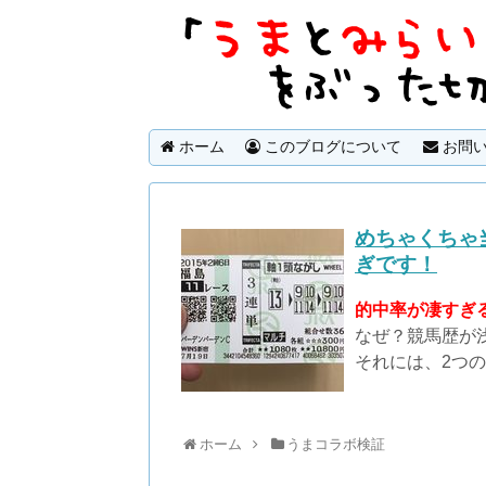
ホーム
このブログについて
お問い
めちゃくちゃ
ぎです！
的中率が凄すぎる
なぜ？競馬歴が
それには、2つ
ホーム
うまコラボ検証