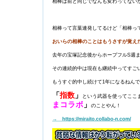
相棒は前と同じでなんも変わってない
相棒って言葉連発してるけど「相棒っ
おいらの相棒のことはもうさすが覚え
去年の宝塚記念後からホープフルS週
その連続的中は現在も継続中ってすご
もうすぐ的中し続けて1年になるねん
「
指数
」
という武器を使ってここ
まコラボ
」
のことやん！
→ https://miraito.collabo-n.com/