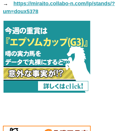
→
https://miraito.collabo-n.com/lp/stands/?
um=doux5378