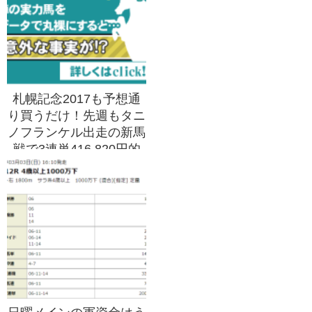
札幌記念2017も予想通
り買うだけ！先週もタニ
ノフランケル出走の新馬
戦で3連単416,820円的
中！