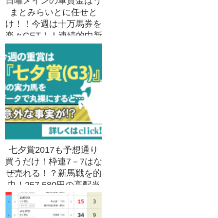
日曜メインの軍資金はう
まとみらいとに任せと
け！！今週は十万馬券を
楽々GET！！連続的中新
記録継続中！！
七夕賞2017も予想通り
買うだけ！枠連7－7はな
ぜ売れる！？新馬戦を的
中！257,580円の高配当
をゲット！