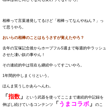
相棒って言葉連発してるけど「相棒ってなんやねん？」っ
て思うやろ。
おいらの相棒のことはもうさすが覚えたやろ？
去年の宝塚記念後からホープフルS週まで毎週的中ラッシュ
させた凄い奴の事やん！
その連続的中は現在も継続中ってすごいやろ。
1年間的中しまくりという。
ほんま笑うしかあらへんわ。
「
指数
」
という武器を使ってここまで連続的中記録を
「
うまコラボ
」
伸ばし続けているコンテンツ
のこ