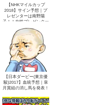
【NHKマイルカップ
2018】サイン予想｜プ
レゼンターは南野陽
子！！女性プレゼンター
と言うことは牝馬！？
【日本ダービー(東京優
駿)2017】血統予想｜皐
月賞組の消し馬を発表！