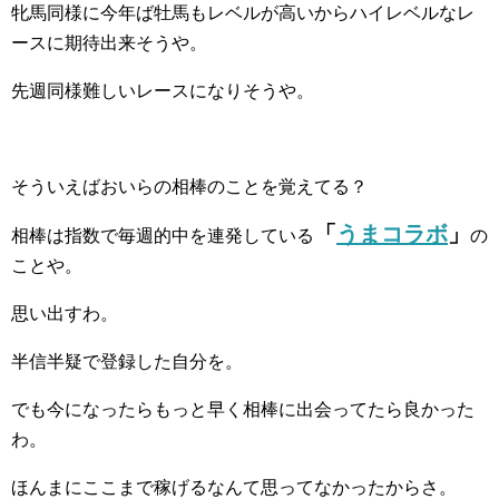
牝馬同様に今年ば牡馬もレベルが高いからハイレベルなレ
ースに期待出来そうや。
先週同様難しいレースになりそうや。
そういえばおいらの相棒のことを覚えてる？
「
うまコラボ
」
相棒は指数で毎週的中を連発している
の
ことや。
思い出すわ。
半信半疑で登録した自分を。
でも今になったらもっと早く相棒に出会ってたら良かった
わ。
ほんまにここまで稼げるなんて思ってなかったからさ。