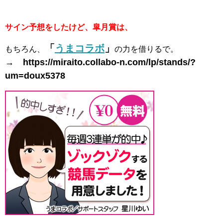
サイン予想をしたけど、皐月賞は、
「
うまコラボ
」
もちろん、
の力を借りるで。
→ https://miraito.collabo-n.com/lp/stands/?
um=doux5378