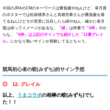
今回のJRAのCMのキーワードは勝負服やねんけど、皐月賞
のポスターでは松坂桃李さんと高畑充希さんが勝負服を着
てるねんけどその背景に注目したら緑やねん。確かに皐月
賞は緑ってイメージがあるな。
「緑」
は枠番で
「6枠」
やか
らな。
「6枠」は上記のサインでも紹介した「12番グレイ
ル」
にかなり熱いサインが発動してるとちゃう。
競馬初心者の蛟(みずち)的サイン予想
◎ 12. グレイル
以上、
うまコラボ
の相棒の蛟(みずち)でし
た！！