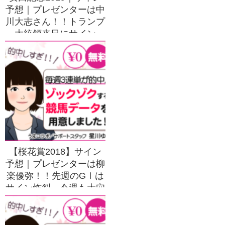
予想｜プレゼンターは中
川大志さん！！トランプ
大統領来日にサイン
か！？
【桜花賞2018】サイン
予想｜プレゼンターは柳
楽優弥！！先週のGⅠは
サイン炸裂、今週も大穴
サインが炸裂する予
感！？