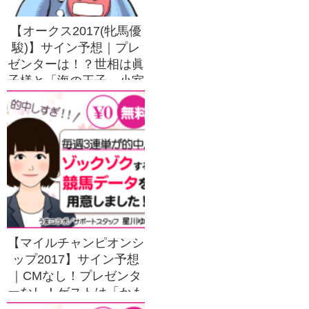
【オークス2017(牝馬優
駿)】サイン予想｜プレ
ゼンターは！？世相は眞
子様と「海の王子」小室
圭さんの婚約か！？桜花
賞馬レーヌミノルは消
し！
【マイルチャンピオンシ
ップ2017】サイン予想
｜CMなし！プレゼンタ
ーなし！ゲストは「かも