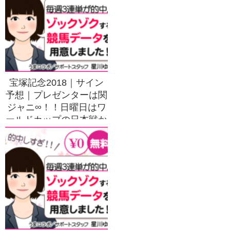
宝塚記念2018｜サイン
予想｜プレゼンターは関
ジャニ∞！！日曜日はワ
ールドカップの日本戦か
らのサインとは！？