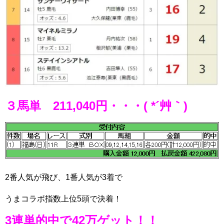
３馬単 211,040円・・・( *´艸｀)
2番人気が飛び、1番人気が3着で
うまコラボ指数上位5頭で決着！
3連単的中で42万ゲット！！