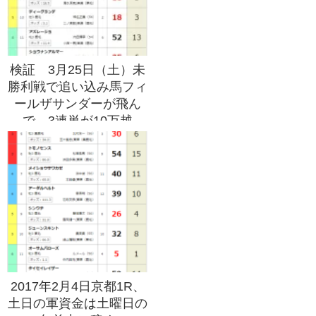
検証 3月25日（土）未
勝利戦で追い込み馬フィ
ールザサンダーが飛ん
で、3連単が10万越
え！！
2017年2月4日京都1R、
土日の軍資金は土曜日の