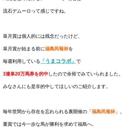
流石デムーロって感じですね。
皐月賞は個人的には残念だったけど、
皐月賞が始まる前に
福島民報杯
を
うまコラボ
毎週利用している
「
」
で
3連単20万馬券を的中
したので余裕でみていられました。
みなさんにも是非的中してほしいのご紹介します。
毎年世間から存在を忘れられる裏開催の「
福島民報杯
」。
重賞では今一歩な馬が勝利を求めて福島へ。