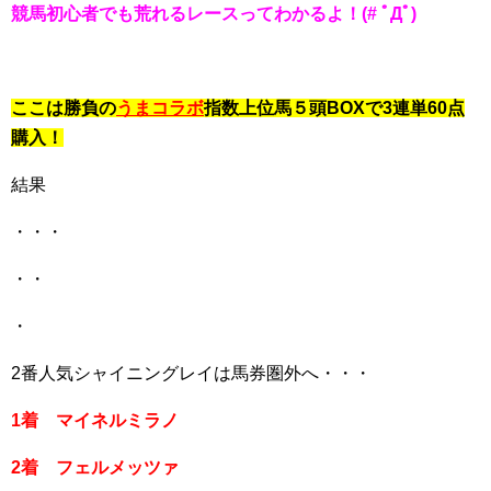
競馬初心者でも荒れるレースってわかるよ！(# ﾟДﾟ)
ここは勝負の
うまコラボ
指数上位馬５頭BOXで3連単60点
購入！
結果
・・・
・・
・
2番人気シャイニングレイは馬券圏外へ・・・
1着 マイネルミラノ
2着 フェルメッツァ