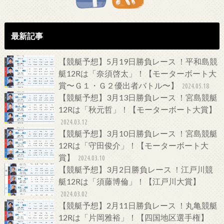
最新記事
【競艇予想】5月19日勝負レース ！平和島競
艇12Rは「奈須啓太」！【モーターボート大
賞〜Ｇ１・Ｇ２優出者バトル〜】
2024.05.18
【競艇予想】3月13日勝負レース ！宮島競艇
12Rは「秋元哲」！【モーターボート大賞】
2024.03.12
【競艇予想】3月10日勝負レース ！宮島競艇
12Rは「守田俊介」！【モーターボート大
賞】
2024.03.10
【競艇予想】3月2日勝負レース ！江戸川競
艇12Rは「須藤博倫」！【江戸川大賞】
2024.03.02
【競艇予想】2月11日勝負レース ！丸亀競艇
12Rは「片岡雅裕」！【四国地区選手権】