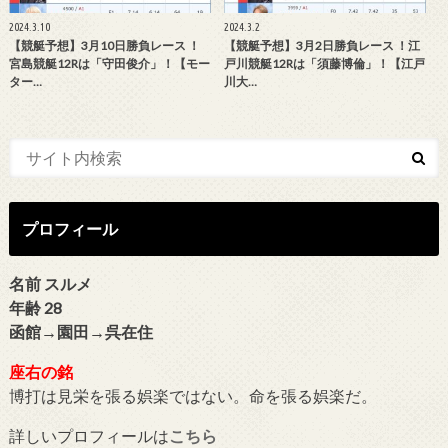
2024.3.10
2024.3.2
【競艇予想】3月10日勝負レース ！
【競艇予想】3月2日勝負レース ！江
宮島競艇12Rは「守田俊介」！【モー
戸川競艇12Rは「須藤博倫」！【江戸
ター…
川大…
プロフィール
名前 スルメ
年齢 28
函館→園田→呉在住
座右の銘
博打は見栄を張る娯楽ではない。命を張る娯楽だ。
詳しいプロフィールは
こちら