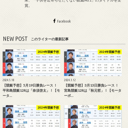
果、「子供を近寄らせたくない親戚No.1」のタイトルを受
賞。
Facebook
NEW POST
このライターの最新記事
2024年競艇予想
2024年競艇予想
2024.5.18
2024.3.12
【競艇予想】5月19日勝負レース ！
【競艇予想】3月13日勝負レース ！
平和島競艇12Rは「奈須啓太」！【モ
宮島競艇12Rは「秋元哲」！【モータ
ータ…
ーボ…
2024年競艇予想
2024年競艇予想