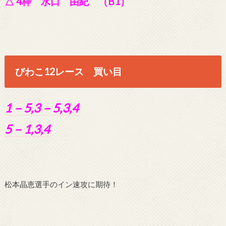
△ 4枠 水口 由紀 （B1）
びわこ12レース 買い目
1－5,3－5,3,4
5－1,3,4
松本晶恵選手のイン速攻に期待！