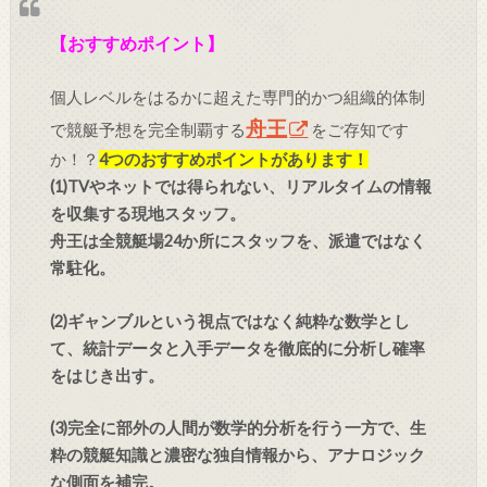
【おすすめポイント】
個人レベルをはるかに超えた専門的かつ組織的体制
舟王
で競艇予想を完全制覇する
をご存知です
か！？
4つのおすすめポイントがあります！
(1)TVやネットでは得られない、リアルタイムの情報
を収集する現地スタッフ。
舟王は全競艇場24か所にスタッフを、派遣ではなく
常駐化。
(2)ギャンブルという視点ではなく純粋な数学とし
て、統計データと入手データを徹底的に分析し確率
をはじき出す。
(3)完全に部外の人間が数学的分析を行う一方で、生
粋の競艇知識と濃密な独自情報から、アナロジック
な側面を補完。