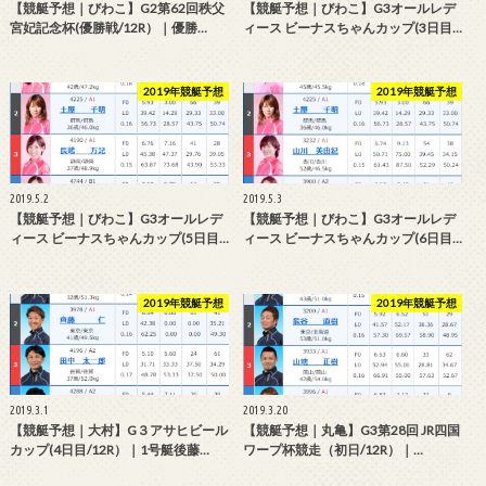
【競艇予想｜びわこ】G2第62回秩父
【競艇予想｜びわこ】G3オールレデ
宮妃記念杯(優勝戦/12R）｜優勝…
ィース ビーナスちゃんカップ(3日目…
2019年競艇予想
2019年競艇予想
2019.5.2
2019.5.3
【競艇予想｜びわこ】G3オールレデ
【競艇予想｜びわこ】G3オールレデ
ィース ビーナスちゃんカップ(5日目…
ィース ビーナスちゃんカップ(6日目…
2019年競艇予想
2019年競艇予想
2019.3.1
2019.3.20
【競艇予想｜大村】G３アサヒビール
【競艇予想｜丸亀】G3第28回 JR四国
カップ(4日目/12R）｜1号艇後藤…
ワープ杯競走（初日/12R）｜…