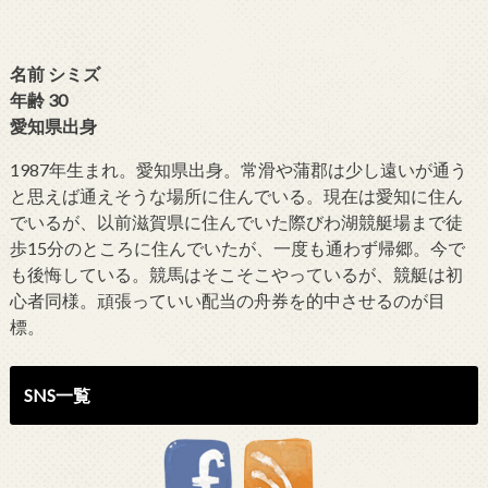
名前 シミズ
年齢 30
愛知県出身
1987年生まれ。愛知県出身。常滑や蒲郡は少し遠いが通う
と思えば通えそうな場所に住んでいる。現在は愛知に住ん
でいるが、以前滋賀県に住んでいた際びわ湖競艇場まで徒
歩15分のところに住んでいたが、一度も通わず帰郷。今で
も後悔している。競馬はそこそこやっているが、競艇は初
心者同様。頑張っていい配当の舟券を的中させるのが目
標。
SNS一覧