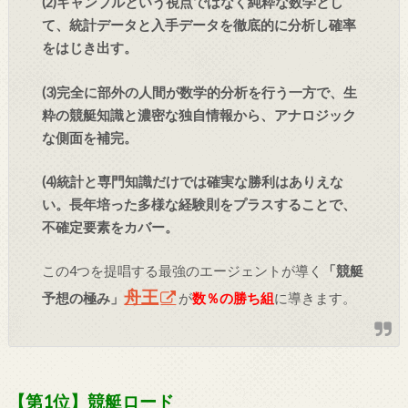
(2)ギャンブルという視点ではなく純粋な数学とし
て、統計データと入手データを徹底的に分析し確率
をはじき出す。
(3)完全に部外の人間が数学的分析を行う一方で、生
粋の競艇知識と濃密な独自情報から、アナロジック
な側面を補完。
(4)統計と専門知識だけでは確実な勝利はありえな
い。長年培った多様な経験則をプラスすることで、
不確定要素をカバー。
この4つを提唱する最強のエージェントが導く
「競艇
舟王
予想の極み」
が
数％の勝ち組
に導きます。
【第1位】競艇ロード