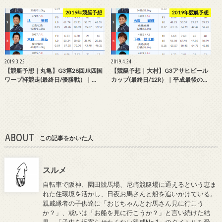
2019年競艇予想
2019年競艇予想
2019.3.25
2019.4.24
【競艇予想｜丸亀】G3第28回JR四国
【競艇予想｜大村】G3アサヒビール
ワープ杯競走(最終日/優勝戦）｜…
カップ(最終日/12R）｜平成最後の…
ABOUT
この記事をかいた人
スルメ
自転車で阪神、園田競馬場、尼崎競艇場に通えるという恵ま
れた住環境を活かし、日夜お馬さんと船を追いかけている。
親戚縁者の子供達に「おじちゃんとお馬さん見に行こう
か？」、或いは「お船を見に行こうか？」と言い続けた結