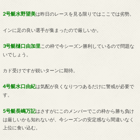
2号艇水野望美
は昨日のレースを見る限りではここでは劣勢。
インに足の良い選手が集まったので厳しいか。
3号艇樋口由加里
この枠で今シーズン勝利しているので問題な
いでしょう。
カド受けですが鋭いターンに期待。
4号艇水口由紀
は気配が良くなりつつあるだけに警戒が必要で
す。
5号艇長嶋万記
はさすがにこのメンバーでこの枠から勝ち負け
は厳しいかも知れないが、今シーズンの安定感なら間違いなく
上位に食い込む。