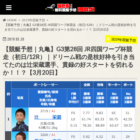
HOME
2019年競艇予想
【競艇予想｜丸亀】G3第28回 JR四国ワープ杯競走（初日/12R）｜ドリーム戦の是枝好枠を引
き当てたのは辻栄蔵選手、貫録の好スタートを切れるか！！？【3月20日】
2019.03.20
2019年競艇予想
【競艇予想｜丸亀】G3第28回 JR四国ワープ杯競
走（初日/12R）｜ドリーム戦の是枝好枠を引き当
てたのは辻栄蔵選手、貫録の好スタートを切れる
か！！？【3月20日】