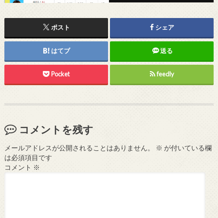
ポスト
シェア
はてブ
送る
Pocket
feedly
コメントを残す
メールアドレスが公開されることはありません。
※
が付いている欄
は必須項目です
コメント
※