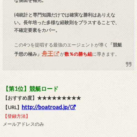
な側面を補完。
(4)統計と専門知識だけでは確実な勝利はありえな
い。長年培った多様な経験則をプラスすることで、
不確定要素をカバー。
この4つを提唱する最強のエージェントが導く
「競艇
舟王
予想の極み」
が
数％の勝ち組
に導きます。
【第1位】競艇ロード
【おすすめ度】★★★★★★★★★
http://boatroad.jp/
【URL】
【登録方法】
メールアドレスのみ