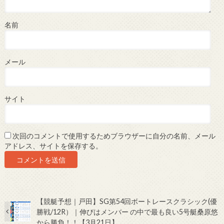
名前
メール
サイト
次回のコメントで使用するためブラウザーに自分の名前、メール
アドレス、サイトを保存する。
【競艇予想｜戸田】SG第54回ボートレースクラシック(優
勝戦/12R）｜伸びはメンバー の中で最も良い5号艇桑原悠
から勝負！！【3月21日】