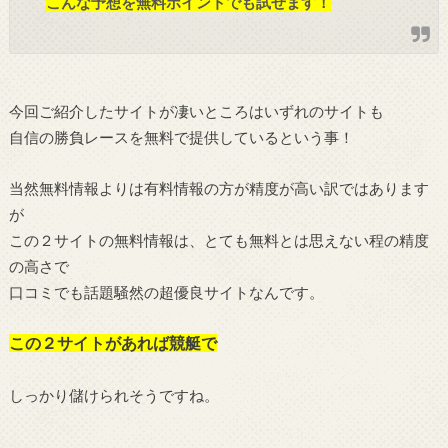
こんな予想を無料ポイントでも試せます！
今回ご紹介したサイトが凄いところはいずれのサイトも
自信の勝負レースを無料で提供しているという事！
当然無料情報よりは有料情報の方が精度が高い訳ではあります
が
この２サイトの無料情報は、とても無料とは思えない程の精度
の高さで
口コミでも話題騒然の超優良サイトなんです。
この２サイトがあれば競艇で
しっかり儲けられそうですね。