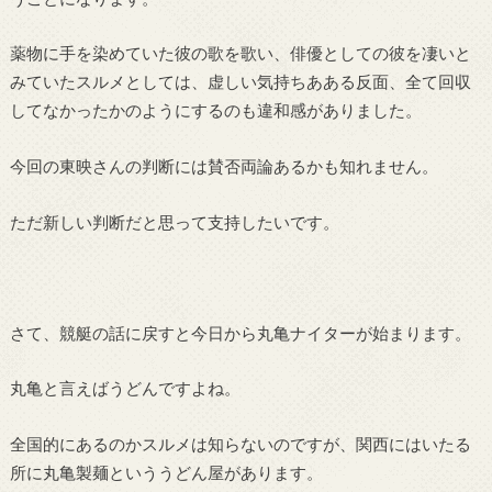
薬物に手を染めていた彼の歌を歌い、俳優としての彼を凄いと
みていたスルメとしては、虚しい気持ちあある反面、全て回収
してなかったかのようにするのも違和感がありました。
今回の東映さんの判断には賛否両論あるかも知れません。
ただ新しい判断だと思って支持したいです。
さて、競艇の話に戻すと今日から丸亀ナイターが始まります。
丸亀と言えばうどんですよね。
全国的にあるのかスルメは知らないのですが、関西にはいたる
所に丸亀製麺といううどん屋があります。