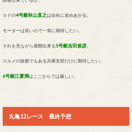
4号艇秋山直之
カドの
は自在に攻めあがる。
モーターは良いので一発に期待したい。
5号艇吉田俊彦
それを見ながら展開出来る
。
スルメの故郷でもある兵庫支部だけに期待したい。
6号艇江夏満
はここからでは厳しい。
丸亀12レース 最終予想