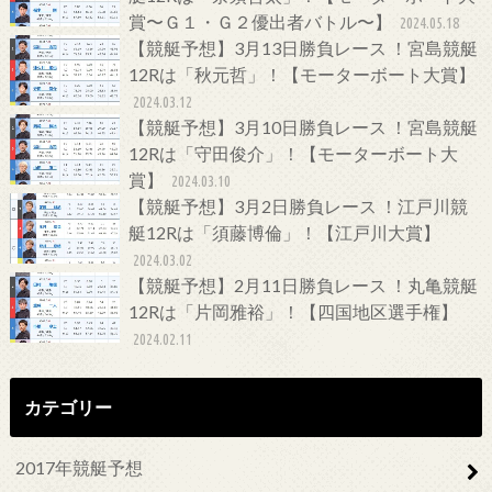
賞〜Ｇ１・Ｇ２優出者バトル〜】
2024.05.18
【競艇予想】3月13日勝負レース ！宮島競艇
12Rは「秋元哲」！【モーターボート大賞】
2024.03.12
【競艇予想】3月10日勝負レース ！宮島競艇
12Rは「守田俊介」！【モーターボート大
賞】
2024.03.10
【競艇予想】3月2日勝負レース ！江戸川競
艇12Rは「須藤博倫」！【江戸川大賞】
2024.03.02
【競艇予想】2月11日勝負レース ！丸亀競艇
12Rは「片岡雅裕」！【四国地区選手権】
2024.02.11
カテゴリー
2017年競艇予想