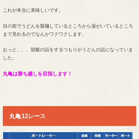
これが本当に美味しいです。
目の前でうどんを製麺しているところから湯がいているところ
まで見れるのでなんかワクワクします。
おっと、、、競艇の話をするつもりがうどんの話になっていま
した。
丸亀は勝ち越しを目指します！
丸亀12レース