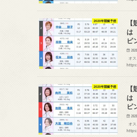
【
2020年競艇予想
は
ピ
2020
オスス
https
【
2020年競艇予想
は
ピ
2020
オスス
https