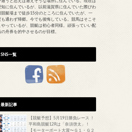
が通うと思えば通えそうな場所に住んでいる。現在は
愛知に住んでいるが、以前滋賀県に住んでいた際びわ
湖競艇場まで徒歩15分のところに住んでいたが、一
度も通わず帰郷。今でも後悔している。競馬はそこそ
こやっているが、競艇は初心者同様。頑張っていい配
当の舟券を的中させるのが目標。
SNS一覧
最新記事
【競艇予想】5月19日勝負レース ！
平和島競艇12Rは「奈須啓太」！
【モーターボート大賞〜Ｇ１・Ｇ２