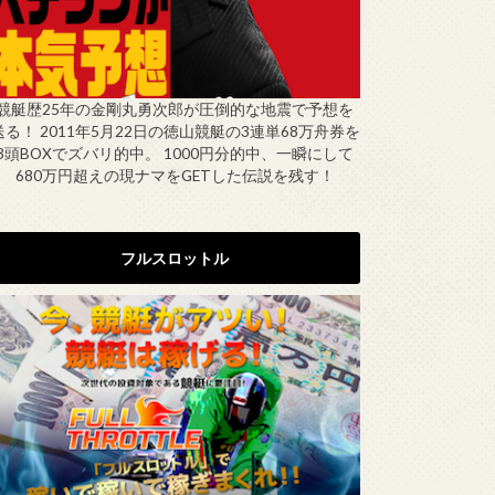
競艇歴25年の金剛丸勇次郎が圧倒的な地震で予想を
送る！ 2011年5月22日の徳山競艇の3連単68万舟券を
3頭BOXでズバリ的中。 1000円分的中、一瞬にして
680万円超えの現ナマをGETした伝説を残す！
フルスロットル