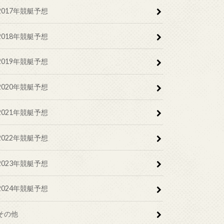
2017年競艇予想
2018年競艇予想
2019年競艇予想
2020年競艇予想
2021年競艇予想
2022年競艇予想
2023年競艇予想
2024年競艇予想
その他