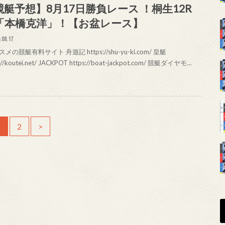
競艇予想】8月17日勝負レース ！桐生12R
「本橋克洋」！【お盆レース】
.08.17
メの競艇有料サイト 舟遊記 https://shu-yu-ki.com/ 皇艇
://koutei.net/ JACKPOT https://boat-jackpot.com/ 競艇ダイヤモ…
1
2
>