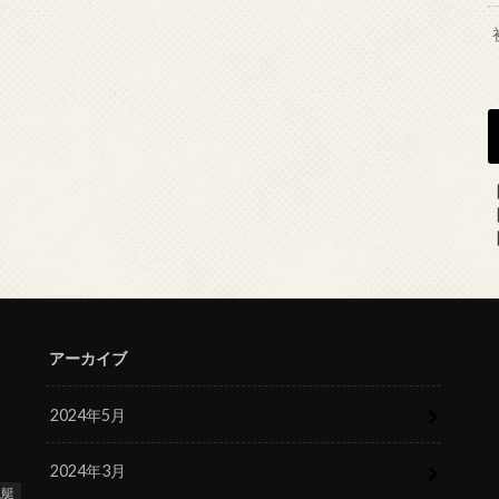
アーカイブ
2024年5月
2024年3月
競艇