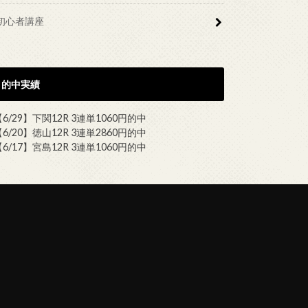
初心者講座
的中実績
【6/29】下関12R 3連単1060円的中
【6/20】徳山12R 3連単2860円的中
【6/17】宮島12R 3連単1060円的中