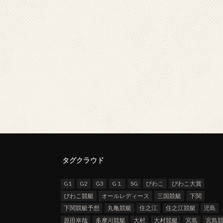
タグクラウド
G1
G2
G3
G１
SG
びわこ
びわこ大賞
びわこ競艇
オールレディース
三国競艇
下関
下関競艇予想
丸亀競艇
住之江
住之江競艇
児島
原田幸哉
多摩川競艇
大村
大村競艇
宮島
宮島