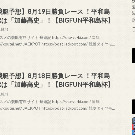
競艇予想】8月19日勝負レース ！平和島
2Rは「加藤高史」！【BIGFUN平和島杯】
.08.19
メの競艇有料サイト 舟遊記 https://shu-yu-ki.com/ 皇艇
://koutei.net/ JACKPOT https://boat-jackpot.com/ 競艇ダイヤモ…
競艇予想】8月18日勝負レース ！平和島
2Rは「加藤高史」！【BIGFUN平和島杯】
.08.18
メの競艇有料サイト 舟遊記 https://shu-yu-ki.com/ 皇艇
://koutei.net/ JACKPOT https://boat-jackpot.com/ 競艇ダイヤモ…