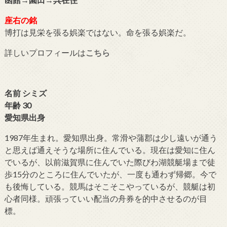
座右の銘
博打は見栄を張る娯楽ではない。命を張る娯楽だ。
詳しいプロフィールは
こちら
名前 シミズ
年齢 30
愛知県出身
1987年生まれ。愛知県出身。常滑や蒲郡は少し遠いが通う
と思えば通えそうな場所に住んでいる。現在は愛知に住ん
でいるが、以前滋賀県に住んでいた際びわ湖競艇場まで徒
歩15分のところに住んでいたが、一度も通わず帰郷。今で
も後悔している。競馬はそこそこやっているが、競艇は初
心者同様。頑張っていい配当の舟券を的中させるのが目
標。