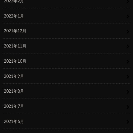
2022年2月
2022年1月
2021年12月
2021年11月
2021年10月
2021年9月
2021年8月
2021年7月
2021年6月