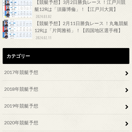
【競艇予想】3月2日勝負レース ！江戸川競
艇12Rは「須藤博倫」！【江戸川大賞】
2024.03.02
【競艇予想】2月11日勝負レース ！丸亀競艇
12Rは「片岡雅裕」！【四国地区選手権】
2024.02.11
カテゴリー
2017年競艇予想
2018年競艇予想
2019年競艇予想
2020年競艇予想