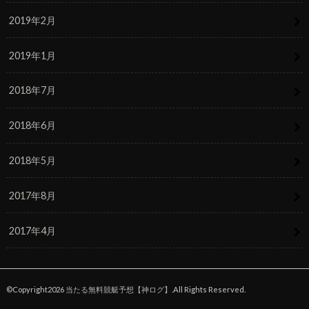
2019年2月
2019年1月
2018年7月
2018年6月
2018年5月
2017年8月
2017年4月
©Copyright2026
当たる無料競艇予想【神ログ】
.All Rights Reserved.