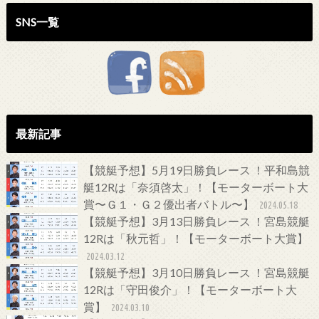
SNS一覧
最新記事
【競艇予想】5月19日勝負レース ！平和島競
艇12Rは「奈須啓太」！【モーターボート大
賞〜Ｇ１・Ｇ２優出者バトル〜】
2024.05.18
【競艇予想】3月13日勝負レース ！宮島競艇
12Rは「秋元哲」！【モーターボート大賞】
2024.03.12
【競艇予想】3月10日勝負レース ！宮島競艇
12Rは「守田俊介」！【モーターボート大
賞】
2024.03.10