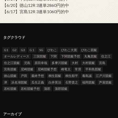
【6/20】徳山12R 3連単2860円的中
【6/17】宮島12R 3連単1060円的中
タグクラウド
G1
G2
G3
G１
SG
びわこ
びわこ大賞
びわこ競艇
オールレディース
三国競艇
下関
下関競艇予想
丸亀競艇
住之江
住之江競艇
児島
原田幸哉
多摩川競艇
大村
大村競艇
宮島
宮島競艇
尼崎競艇
尼崎競艇予想
峰竜太
常滑
平和島競艇
徳山競艇
戸田
最終予想
桐生競艇
桐生順平
毒島誠
江戸川競艇
津
浜名湖競艇
瓜生正義
白井英治
石野貴之
福岡競艇
芦屋競艇
若松競艇
若松競艇予想
蒲郡
蒲郡競艇
アーカイブ