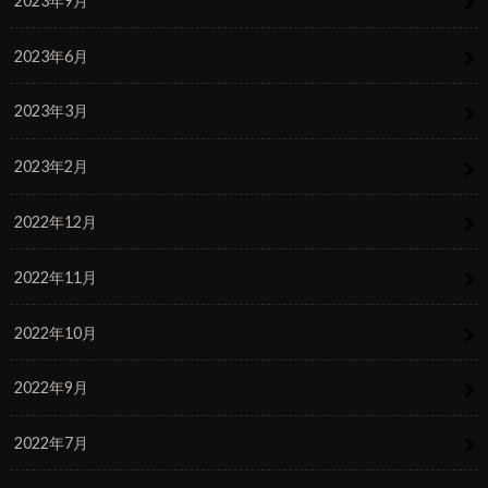
2023年9月
2023年6月
2023年3月
2023年2月
2022年12月
2022年11月
2022年10月
2022年9月
2022年7月