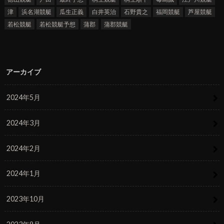
津
浜名湖競艇
瓜生正義
白井英治
石野貴之
福岡競艇
芦屋競艇
若松競艇
若松競艇予想
蒲郡
蒲郡競艇
アーカイブ
2024年5月
2024年3月
2024年2月
2024年1月
2023年10月