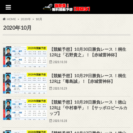
HOME
2020年
10月
2020年10月
2020年競艇予想
【競艇予想】10月30日勝負レース ！桐生
12Rは「石野貴之」！【赤城雷神杯】
2020.10.30
2020年競艇予想
【競艇予想】10月29日勝負レース ！桐生
12Rは「毒島誠」！【赤城雷神杯】
2020.10.29
2020年競艇予想
【競艇予想】10月28日勝負レース ！徳山
12Rは「中村泰平」！【サッポロビールカ
ップ】
2020.10.28
2020年競艇予想