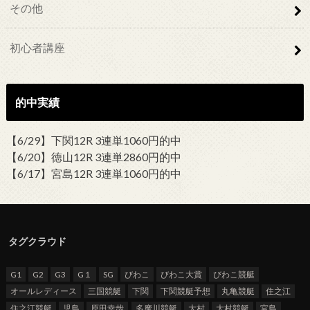
その他
初心者講座
的中実績
【6/29】下関12R 3連単1060円的中
【6/20】徳山12R 3連単2860円的中
【6/17】宮島12R 3連単1060円的中
タグクラウド
G1
G2
G3
G１
SG
びわこ
びわこ大賞
びわこ競艇
オールレディース
三国競艇
下関
下関競艇予想
丸亀競艇
住之江
住之江競艇
児島
原田幸哉
多摩川競艇
大村
大村競艇
宮島