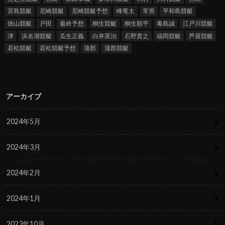
宮島競艇
尼崎競艇
尼崎競艇予想
峰竜太
常滑
平和島競艇
徳山競艇
戸田
最終予想
桐生競艇
桐生順平
毒島誠
江戸川競艇
津
浜名湖競艇
瓜生正義
白井英治
石野貴之
福岡競艇
芦屋競艇
若松競艇
若松競艇予想
蒲郡
蒲郡競艇
アーカイブ
2024年5月
2024年3月
2024年2月
2024年1月
2023年10月