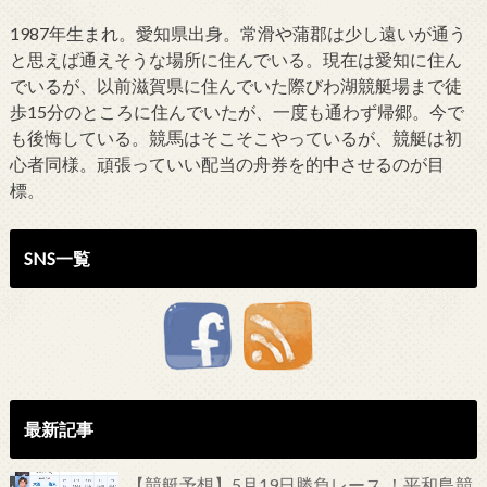
1987年生まれ。愛知県出身。常滑や蒲郡は少し遠いが通う
と思えば通えそうな場所に住んでいる。現在は愛知に住ん
でいるが、以前滋賀県に住んでいた際びわ湖競艇場まで徒
歩15分のところに住んでいたが、一度も通わず帰郷。今で
も後悔している。競馬はそこそこやっているが、競艇は初
心者同様。頑張っていい配当の舟券を的中させるのが目
標。
SNS一覧
最新記事
【競艇予想】5月19日勝負レース ！平和島競