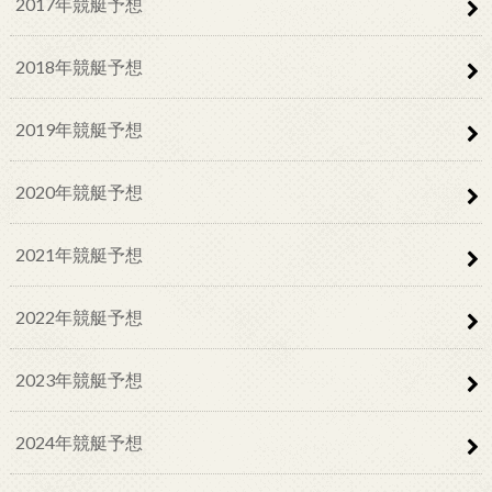
2017年競艇予想
2018年競艇予想
2019年競艇予想
2020年競艇予想
2021年競艇予想
2022年競艇予想
2023年競艇予想
2024年競艇予想