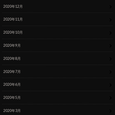
2020年12月
2020年11月
2020年10月
2020年9月
2020年8月
2020年7月
2020年6月
2020年5月
2020年3月