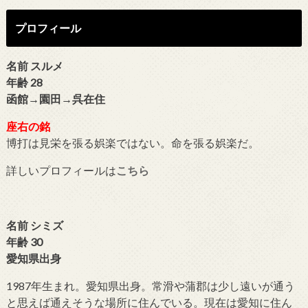
プロフィール
名前 スルメ
年齢 28
函館→園田→呉在住
座右の銘
博打は見栄を張る娯楽ではない。命を張る娯楽だ。
詳しいプロフィールは
こちら
名前 シミズ
年齢 30
愛知県出身
1987年生まれ。愛知県出身。常滑や蒲郡は少し遠いが通う
と思えば通えそうな場所に住んでいる。現在は愛知に住ん