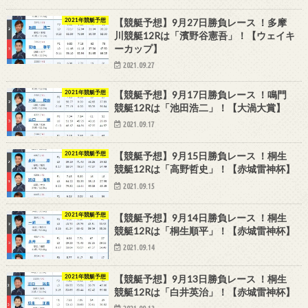
2021年競艇予想
【競艇予想】9月27日勝負レース ！多摩
川競艇12Rは「濱野谷憲吾」！【ウェイキ
ーカップ】
2021.09.27
2021年競艇予想
【競艇予想】9月17日勝負レース ！鳴門
競艇12Rは「池田浩二」！【大渦大賞】
2021.09.17
2021年競艇予想
【競艇予想】9月15日勝負レース ！桐生
競艇12Rは「高野哲史」！【赤城雷神杯】
2021.09.15
2021年競艇予想
【競艇予想】9月14日勝負レース ！桐生
競艇12Rは「桐生順平」！【赤城雷神杯】
2021.09.14
2021年競艇予想
【競艇予想】9月13日勝負レース ！桐生
競艇12Rは「白井英治」！【赤城雷神杯】