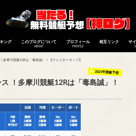
キング
このブログについて
プロフィール
相互リンク
サ
ABOUT
PROFILE
S
 ！多摩川競艇12Rは「毒島誠」！【ウェイキーカップ】
2021年競艇予想
ス ！多摩川競艇12Rは「毒島誠」！