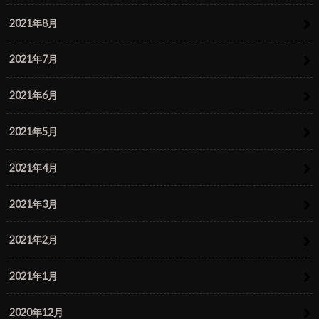
2021年8月
2021年7月
2021年6月
2021年5月
2021年4月
2021年3月
2021年2月
2021年1月
2020年12月