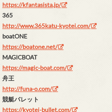
https://kfantasista.jp/
365
http://www.365katu-kyotei.com/
boatONE
https://boatone.net/
MAGICBOAT
https://magic-boat.com/
舟王
http://funa-o.com/
競艇バレット
https://kyotei-bullet.com/