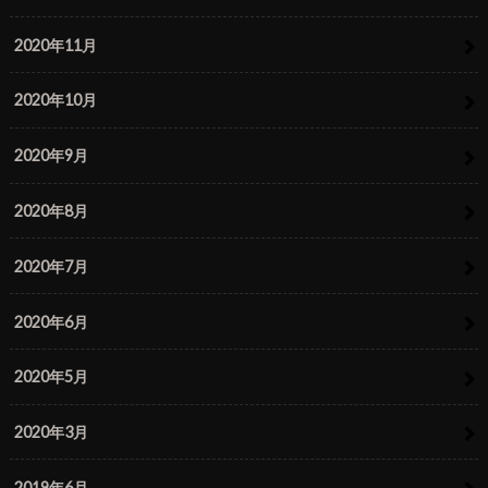
2020年11月
2020年10月
2020年9月
2020年8月
2020年7月
2020年6月
2020年5月
2020年3月
2019年6月