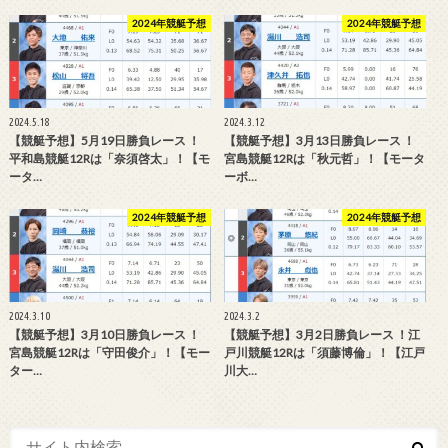
2024年競艇予想
2024年競艇予想
2024.5.18
2024.3.12
【競艇予想】5月19日勝負レース ！
【競艇予想】3月13日勝負レース ！
平和島競艇12Rは「奈須啓太」！【モ
宮島競艇12Rは「秋元哲」！【モータ
ータ…
ーボ…
2024年競艇予想
2024年競艇予想
2024.3.10
2024.3.2
【競艇予想】3月10日勝負レース ！
【競艇予想】3月2日勝負レース ！江
宮島競艇12Rは「守田俊介」！【モー
戸川競艇12Rは「須藤博倫」！【江戸
ター…
川大…