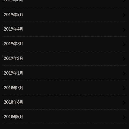
2019年5月
2019年4月
2019年3月
2019年2月
2019年1月
2018年7月
2018年6月
2018年5月