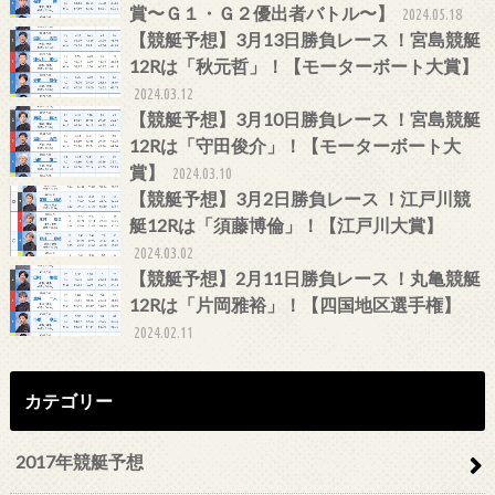
賞〜Ｇ１・Ｇ２優出者バトル〜】
2024.05.18
【競艇予想】3月13日勝負レース ！宮島競艇
12Rは「秋元哲」！【モーターボート大賞】
2024.03.12
【競艇予想】3月10日勝負レース ！宮島競艇
12Rは「守田俊介」！【モーターボート大
賞】
2024.03.10
【競艇予想】3月2日勝負レース ！江戸川競
艇12Rは「須藤博倫」！【江戸川大賞】
2024.03.02
【競艇予想】2月11日勝負レース ！丸亀競艇
12Rは「片岡雅裕」！【四国地区選手権】
2024.02.11
カテゴリー
2017年競艇予想