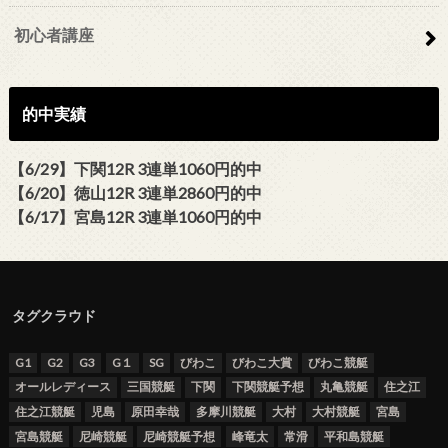
初心者講座
的中実績
【6/29】下関12R 3連単1060円的中
【6/20】徳山12R 3連単2860円的中
【6/17】宮島12R 3連単1060円的中
タグクラウド
G1
G2
G3
G１
SG
びわこ
びわこ大賞
びわこ競艇
オールレディース
三国競艇
下関
下関競艇予想
丸亀競艇
住之江
住之江競艇
児島
原田幸哉
多摩川競艇
大村
大村競艇
宮島
宮島競艇
尼崎競艇
尼崎競艇予想
峰竜太
常滑
平和島競艇