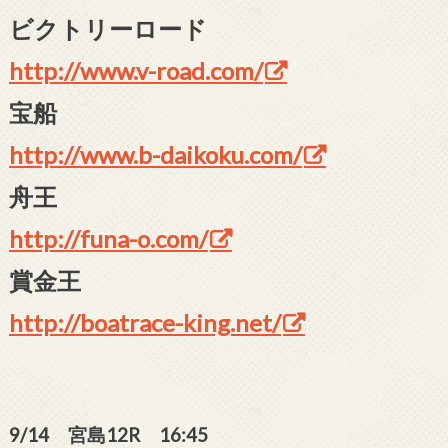
ビクトリーロード
http://www.v-road.com/
宝船
http://www.b-daikoku.com/
舟王
http://funa-o.com/
賞金王
http://boatrace-king.net/
9/14 宮島12R 16:45