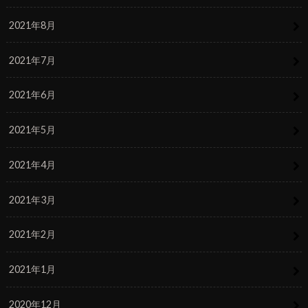
2021年8月
2021年7月
2021年6月
2021年5月
2021年4月
2021年3月
2021年2月
2021年1月
2020年12月