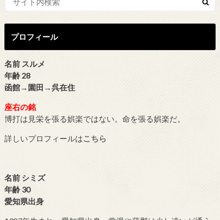
プロフィール
名前 スルメ
年齢 28
函館→園田→呉在住
座右の銘
博打は見栄を張る娯楽ではない。命を張る娯楽だ。
詳しいプロフィールは
こちら
名前 シミズ
年齢 30
愛知県出身