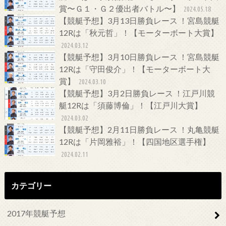
賞〜Ｇ１・Ｇ２優出者バトル〜】
2024.05.18
【競艇予想】3月13日勝負レース ！宮島競艇
12Rは「秋元哲」！【モーターボート大賞】
2024.03.12
【競艇予想】3月10日勝負レース ！宮島競艇
12Rは「守田俊介」！【モーターボート大
賞】
2024.03.10
【競艇予想】3月2日勝負レース ！江戸川競
艇12Rは「須藤博倫」！【江戸川大賞】
2024.03.02
【競艇予想】2月11日勝負レース ！丸亀競艇
12Rは「片岡雅裕」！【四国地区選手権】
2024.02.11
カテゴリー
2017年競艇予想