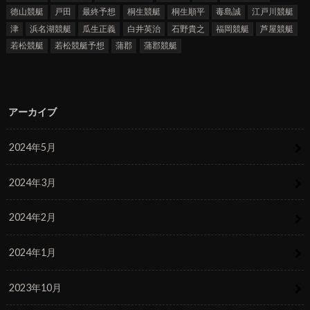
徳山競艇
戸田
最終予想
桐生競艇
桐生順平
毒島誠
江戸川競艇
津
浜名湖競艇
瓜生正義
白井英治
石野貴之
福岡競艇
芦屋競艇
若松競艇
若松競艇予想
蒲郡
蒲郡競艇
アーカイブ
2024年5月
2024年3月
2024年2月
2024年1月
2023年10月