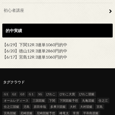
初心者講座
的中実績
【6/29】下関12R 3連単1060円的中
【6/20】徳山12R 3連単2860円的中
【6/17】宮島12R 3連単1060円的中
タグクラウド
G1
G2
G3
G１
SG
びわこ
びわこ大賞
びわこ競艇
オールレディース
三国競艇
下関
下関競艇予想
丸亀競艇
住之江
住之江競艇
児島
原田幸哉
多摩川競艇
大村
大村競艇
宮島
宮島競艇
尼崎競艇
尼崎競艇予想
峰竜太
常滑
平和島競艇