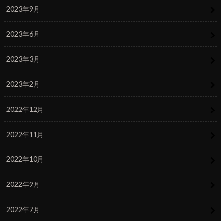
2023年9月
2023年6月
2023年3月
2023年2月
2022年12月
2022年11月
2022年10月
2022年9月
2022年7月