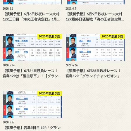
2020.6.6
2020.6.9
【競艇予想】6月6日鉄板レース大村
【競艇予想】6月9日鉄板レース大村
12R三日目 「海の王者決定戦」1号…
12R最終日優勝戦 「海の王者決定戦…
2020年競艇予想
2020年競艇予想
2020.6.24
2020.6.26
【競艇予想】6月24日勝負レース ！
【競艇予想】6月26日鉄板レース ！
宮島12Rは「桐生順平」！【グラン…
宮島12R「グランドチャンピオン」…
2020年競艇予想
2020.6.27
【競艇予想】宮島5日目 12R「グラン