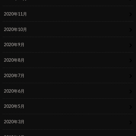
2020年11月
2020年10月
2020年9月
2020年8月
2020年7月
2020年6月
2020年5月
2020年3月