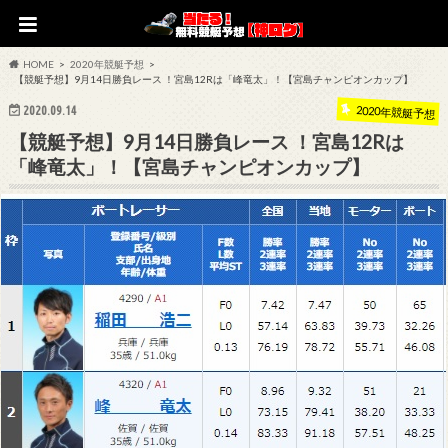
HOME
2020年競艇予想
【競艇予想】9月14日勝負レース ！宮島12Rは「峰竜太」！【宮島チャンピオンカップ】
2020.09.14
2020年競艇予想
【競艇予想】9月14日勝負レース ！宮島12Rは
「峰竜太」！【宮島チャンピオンカップ】