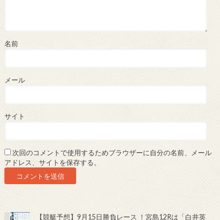
名前
メール
サイト
次回のコメントで使用するためブラウザーに自分の名前、メール
アドレス、サイトを保存する。
【競艇予想】9月15日勝負レース ！宮島12Rは「白井英