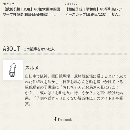
2019.3.25
2019.4.25
【競艇予想｜丸亀】G3第28回JR四国
【競艇予想｜平和島】G3平和島レデ
ワープ杯競走(最終日/優勝戦）｜…
ィースカップ(最終日/12R）｜初A…
ABOUT
この記事をかいた人
スルメ
自転車で阪神、園田競馬場、尼崎競艇場に通えるという恵ま
れた住環境を活かし、日夜お馬さんと船を追いかけている。
親戚縁者の子供達に「おじちゃんとお馬さん見に行こう
か？」、或いは「お船を見に行こうか？」と言い続けた結
果、「子供を近寄らせたくない親戚No.1」のタイトルを受
賞。
Facebook