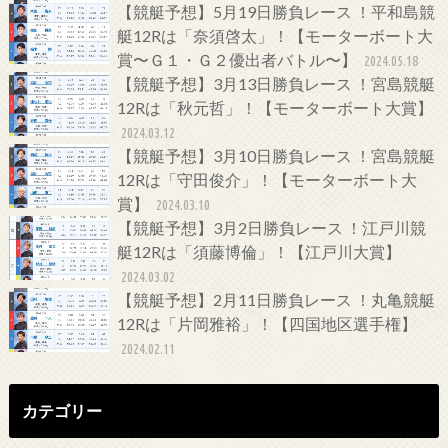
【競艇予想】5月19日勝負レース ！平和島競
艇12Rは「奈須啓太」！【モーターボート大
賞〜Ｇ１・Ｇ２優出者バトル〜】
2024.05.18
【競艇予想】3月13日勝負レース ！宮島競艇
12Rは「秋元哲」！【モーターボート大賞】
2024.03.12
【競艇予想】3月10日勝負レース ！宮島競艇
12Rは「守田俊介」！【モーターボート大
賞】
2024.03.10
【競艇予想】3月2日勝負レース ！江戸川競
艇12Rは「須藤博倫」！【江戸川大賞】
2024.03.02
【競艇予想】2月11日勝負レース ！丸亀競艇
12Rは「片岡雅裕」！【四国地区選手権】
2024.02.11
カテゴリー