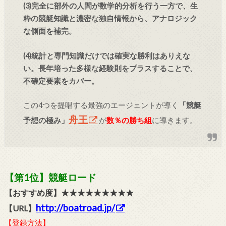
(3)完全に部外の人間が数学的分析を行う一方で、生
粋の競艇知識と濃密な独自情報から、アナロジック
な側面を補完。
(4)統計と専門知識だけでは確実な勝利はありえな
い。長年培った多様な経験則をプラスすることで、
不確定要素をカバー。
この4つを提唱する最強のエージェントが導く
「競艇
舟王
予想の極み」
が
数％の勝ち組
に導きます。
【第1位】競艇ロード
【おすすめ度】★★★★★★★★★
http://boatroad.jp/
【URL】
【登録方法】