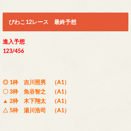
びわこ12レース 最終予想
進入予想
123/456
◎ 1枠 吉川照男 （A1）
〇 3枠 魚谷智之 （A1）
▲ 2枠 木下翔太 （A1）
△ 5枠 湯川浩司 （A1）