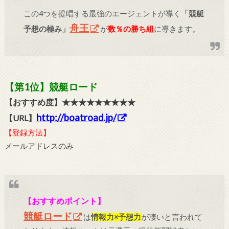
この4つを提唱する最強のエージェントが導く
「競艇
舟王
予想の極み」
が
数％の勝ち組
に導きます。
【第1位】競艇ロード
【おすすめ度】★★★★★★★★★
http://boatroad.jp/
【URL】
【登録方法】
メールアドレスのみ
【おすすめポイント】
競艇ロード
は
情報力×予想力
が凄いと言われて