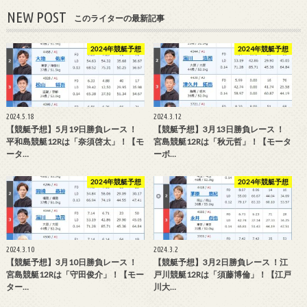
NEW POST
このライターの最新記事
2024年競艇予想
2024年競艇予想
2024.5.18
2024.3.12
【競艇予想】5月19日勝負レース ！
【競艇予想】3月13日勝負レース ！
平和島競艇12Rは「奈須啓太」！【モ
宮島競艇12Rは「秋元哲」！【モータ
ータ…
ーボ…
2024年競艇予想
2024年競艇予想
2024.3.10
2024.3.2
【競艇予想】3月10日勝負レース ！
【競艇予想】3月2日勝負レース ！江
宮島競艇12Rは「守田俊介」！【モー
戸川競艇12Rは「須藤博倫」！【江戸
ター…
川大…