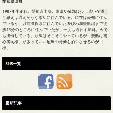
愛知県出身
1987年生まれ。愛知県出身。常滑や蒲郡は少し遠いが通う
と思えば通えそうな場所に住んでいる。現在は愛知に住ん
でいるが、以前滋賀県に住んでいた際びわ湖競艇場まで徒
歩15分のところに住んでいたが、一度も通わず帰郷。今で
も後悔している。競馬はそこそこやっているが、競艇は初
心者同様。頑張っていい配当の舟券を的中させるのが目
標。
SNS一覧
最新記事