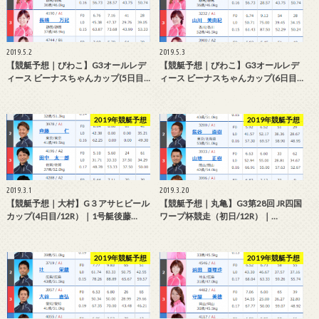
2019.5.2
2019.5.3
【競艇予想｜びわこ】G3オールレデ
【競艇予想｜びわこ】G3オールレデ
ィース ビーナスちゃんカップ(5日目…
ィース ビーナスちゃんカップ(6日目…
2019年競艇予想
2019年競艇予想
2019.3.1
2019.3.20
【競艇予想｜大村】G３アサヒビール
【競艇予想｜丸亀】G3第28回 JR四国
カップ(4日目/12R）｜1号艇後藤…
ワープ杯競走（初日/12R）｜…
2019年競艇予想
2019年競艇予想