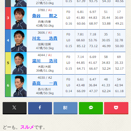
スルメ
どーも。
です。