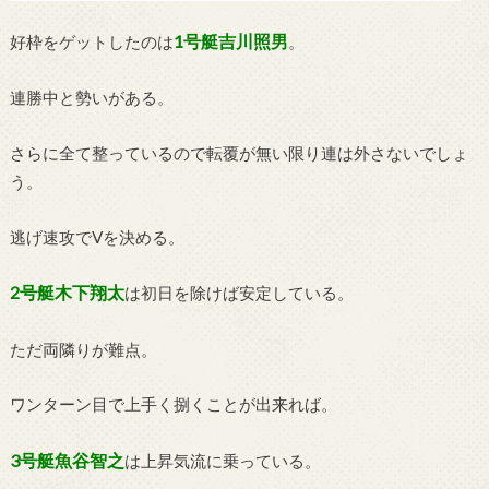
1号艇吉川照男
好枠をゲットしたのは
。
連勝中と勢いがある。
さらに全て整っているので転覆が無い限り連は外さないでしょ
う。
逃げ速攻でVを決める。
2号艇木下翔太
は初日を除けば安定している。
ただ両隣りが難点。
ワンターン目で上手く捌くことが出来れば。
3号艇魚谷智之
は上昇気流に乗っている。