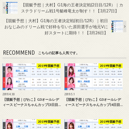
【競艇予想｜大村】G1海の王者決定戦(2日目/12R）｜カ
ステラドリーム戦1号艇峰竜太が制す！！【3月27日】
【競艇予想｜大村】G1海の王者決定戦(初日/12R）｜初日
おなじみのドリーム戦で好枠を引いた原田選手が地元Vに
好スタートに期待！！【3月26日】
RECOMMEND
こちらの記事も人気です。
2019年競艇予想
2019年競艇予想
2019.4.30
2019.5.1
【競艇予想｜びわこ】G3オールレデ
【競艇予想｜びわこ】G3オールレデ
ィース ビーナスちゃんカップ(3日目…
ィース ビーナスちゃんカップ(4日目…
2019年競艇予想
2019年競艇予想