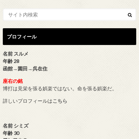
プロフィール
名前 スルメ
年齢 28
函館→園田→呉在住
座右の銘
博打は見栄を張る娯楽ではない。命を張る娯楽だ。
詳しいプロフィールは
こちら
名前 シミズ
年齢 30