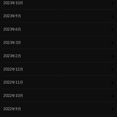
2023年10月
2023年9月
2023年6月
2023年3月
2023年2月
2022年12月
2022年11月
2022年10月
2022年9月