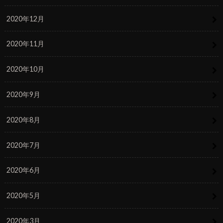
2020年12月
2020年11月
2020年10月
2020年9月
2020年8月
2020年7月
2020年6月
2020年5月
2020年3月