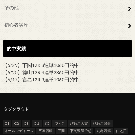
その他
初心者講座
的中実績
【6/29】下関12R 3連単1060円的中
【6/20】徳山12R 3連単2860円的中
【6/17】宮島12R 3連単1060円的中
タグクラウド
G1
G2
G3
G１
SG
びわこ
びわこ大賞
びわこ競艇
オールレディース
三国競艇
下関
下関競艇予想
丸亀競艇
住之江