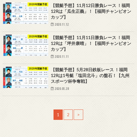
2020年競艇予想
【競艇予想】11月12日勝負レース ！福岡
12Rは「瓜生正義」！【福岡チャンピオン
カップ】
2020.11.12
2020年競艇予想
【競艇予想】11月11日勝負レース ！福岡
12Rは「坪井康晴」！【福岡チャンピオン
カップ】
2020.11.11
2020年競艇予想
【競艇予想】5月28日鉄板レース ！福岡
12Rは1号艇「塩田北斗」の盤石！【九州
スポーツ杯争奪戦】
2020.05.28
1
2
>