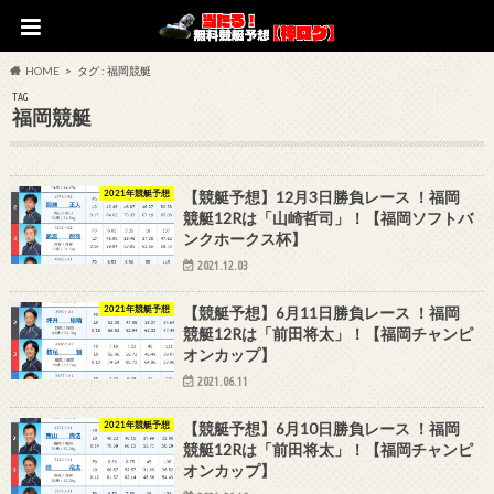
HOME
タグ : 福岡競艇
TAG
福岡競艇
2021年競艇予想
【競艇予想】12月3日勝負レース ！福岡
競艇12Rは「山崎哲司」！【福岡ソフトバ
ンクホークス杯】
2021.12.03
2021年競艇予想
【競艇予想】6月11日勝負レース ！福岡
競艇12Rは「前田将太」！【福岡チャンピ
オンカップ】
2021.06.11
2021年競艇予想
【競艇予想】6月10日勝負レース ！福岡
競艇12Rは「前田将太」！【福岡チャンピ
オンカップ】