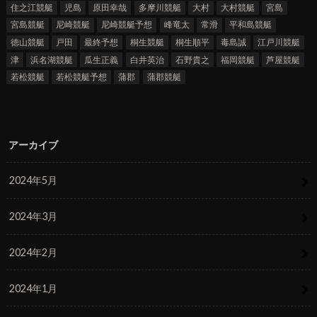
住之江競艇
児島
原田幸哉
多摩川競艇
大村
大村競艇
宮島
宮島競艇
尼崎競艇
尼崎競艇予想
峰竜太
常滑
平和島競艇
徳山競艇
戸田
最終予想
桐生競艇
桐生順平
毒島誠
江戸川競艇
津
浜名湖競艇
瓜生正義
白井英治
石野貴之
福岡競艇
芦屋競艇
若松競艇
若松競艇予想
蒲郡
蒲郡競艇
アーカイブ
2024年5月
2024年3月
2024年2月
2024年1月