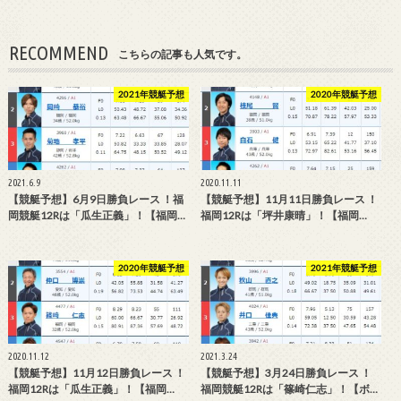
RECOMMEND
こちらの記事も人気です。
2021年競艇予想
2020年競艇予想
2021.6.9
2020.11.11
【競艇予想】6月9日勝負レース ！福
【競艇予想】11月11日勝負レース ！
岡競艇12Rは「瓜生正義」！【福岡…
福岡12Rは「坪井康晴」！【福岡…
2020年競艇予想
2021年競艇予想
2020.11.12
2021.3.24
【競艇予想】11月12日勝負レース ！
【競艇予想】3月24日勝負レース ！
福岡12Rは「瓜生正義」！【福岡…
福岡競艇12Rは「篠崎仁志」！【ボ…