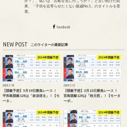
か？」、或いは「お船を見に行こうか？」と言い続けた結
果、「子供を近寄らせたくない親戚No.1」のタイトルを受
賞。
Facebook
NEW POST
このライターの最新記事
2024年競艇予想
2024年競艇予想
2024.5.18
2024.3.12
【競艇予想】5月19日勝負レース ！
【競艇予想】3月13日勝負レース ！
平和島競艇12Rは「奈須啓太」！【モ
宮島競艇12Rは「秋元哲」！【モータ
ータ…
ーボ…
2024年競艇予想
2024年競艇予想