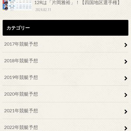
12Rは「片岡雅裕」！【四国地区選手権】
2024.02.11
カテゴリー
2017年競艇予想
2018年競艇予想
2019年競艇予想
2020年競艇予想
2021年競艇予想
2022年競艇予想