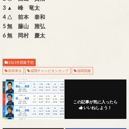
3 ▲ 峰 竜太
4 △ 前本 泰和
5 無 藤山 雅弘
6 無 岡村 慶太
2021年競艇予想
前田将太
福岡チャンピオンカップ
福岡競艇
この記事が気に入ったら
いいねしよう！