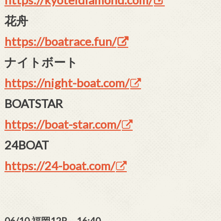
花舟
https://boatrace.fun/
ナイトボート
https://night-boat.com/
BOATSTAR
https://boat-star.com/
24BOAT
https://24-boat.com/