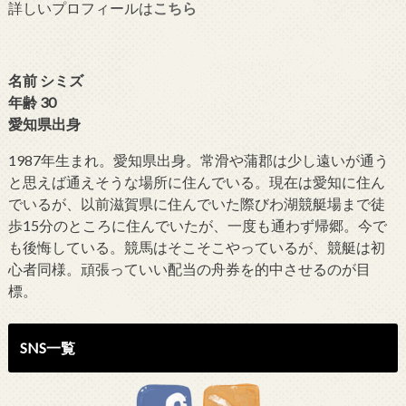
詳しいプロフィールは
こちら
名前 シミズ
年齢 30
愛知県出身
1987年生まれ。愛知県出身。常滑や蒲郡は少し遠いが通う
と思えば通えそうな場所に住んでいる。現在は愛知に住ん
でいるが、以前滋賀県に住んでいた際びわ湖競艇場まで徒
歩15分のところに住んでいたが、一度も通わず帰郷。今で
も後悔している。競馬はそこそこやっているが、競艇は初
心者同様。頑張っていい配当の舟券を的中させるのが目
標。
SNS一覧