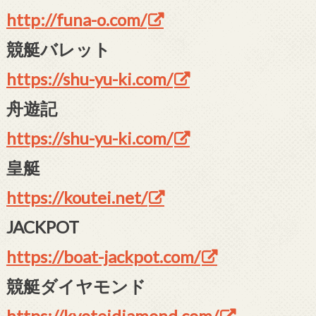
http://funa-o.com/
競艇バレット
https://shu-yu-ki.com/
舟遊記
https://shu-yu-ki.com/
皇艇
https://koutei.net/
JACKPOT
https://boat-jackpot.com/
競艇ダイヤモンド
https://kyoteidiamond.com/