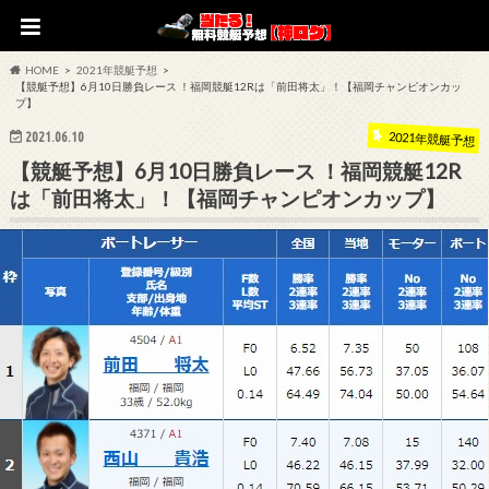
HOME
2021年競艇予想
【競艇予想】6月10日勝負レース ！福岡競艇12Rは「前田将太」！【福岡チャンピオンカッ
プ】
2021.06.10
2021年競艇予想
【競艇予想】6月10日勝負レース ！福岡競艇12R
は「前田将太」！【福岡チャンピオンカップ】