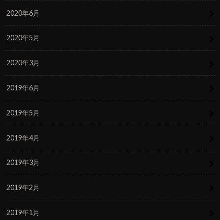
2020年6月
2020年5月
2020年3月
2019年6月
2019年5月
2019年4月
2019年3月
2019年2月
2019年1月