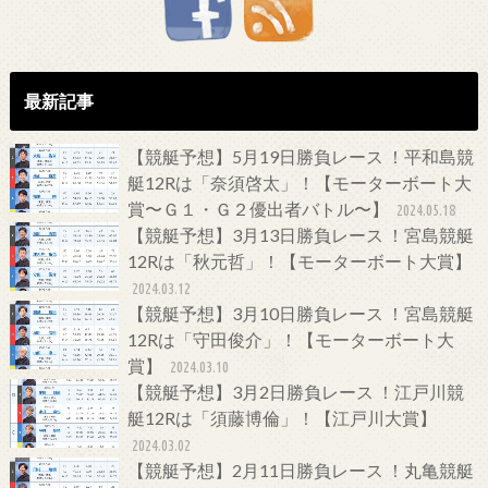
最新記事
【競艇予想】5月19日勝負レース ！平和島競
艇12Rは「奈須啓太」！【モーターボート大
賞〜Ｇ１・Ｇ２優出者バトル〜】
2024.05.18
【競艇予想】3月13日勝負レース ！宮島競艇
12Rは「秋元哲」！【モーターボート大賞】
2024.03.12
【競艇予想】3月10日勝負レース ！宮島競艇
12Rは「守田俊介」！【モーターボート大
賞】
2024.03.10
【競艇予想】3月2日勝負レース ！江戸川競
艇12Rは「須藤博倫」！【江戸川大賞】
2024.03.02
【競艇予想】2月11日勝負レース ！丸亀競艇