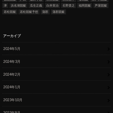
津
浜名湖競艇
瓜生正義
白井英治
石野貴之
福岡競艇
芦屋競艇
若松競艇
若松競艇予想
蒲郡
蒲郡競艇
アーカイブ
2024年5月
2024年3月
2024年2月
2024年1月
2023年10月
2023年9月