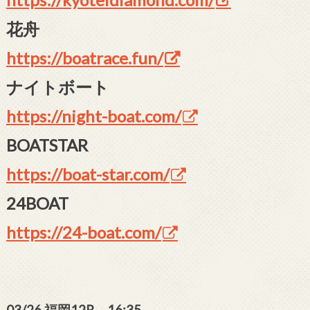
花舟
https://boatrace.fun/
ナイトボート
https://night-boat.com/
BOATSTAR
https://boat-star.com/
24BOAT
https://24-boat.com/