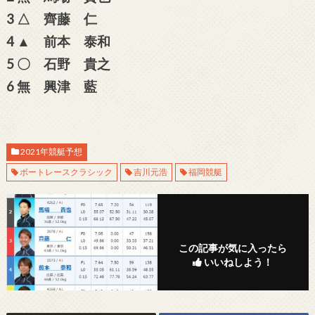
3 △ 齊藤 仁
4 ▲ 前本 泰和
5 〇 石野 貴之
6 無 興津 藍
2021年競艇予想
ボートレースクラシック
吉川元浩
福岡競艇
この記事が気に入ったら
いいねしよう！