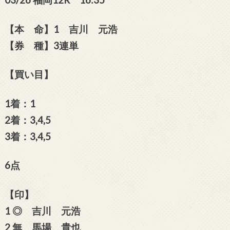
03/26 福岡12R 16:35
【本 命】1 吉川 元浩
【券 種】3連単
【買い目】
1着：1
2着：3,4,5
3着：3,4,5
6点
【印】
1 ◎ 吉川 元浩
2 無 馬場 貴也