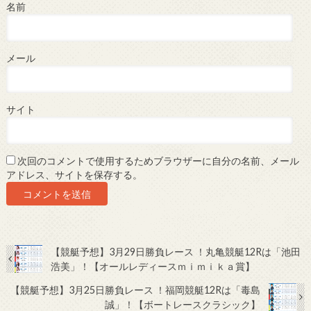
名前
メール
サイト
次回のコメントで使用するためブラウザーに自分の名前、メール
アドレス、サイトを保存する。
【競艇予想】3月29日勝負レース ！丸亀競艇12Rは「池田
浩美」！【オールレディースｍｉｍｉｋａ賞】
【競艇予想】3月25日勝負レース ！福岡競艇12Rは「毒島
誠」！【ボートレースクラシック】