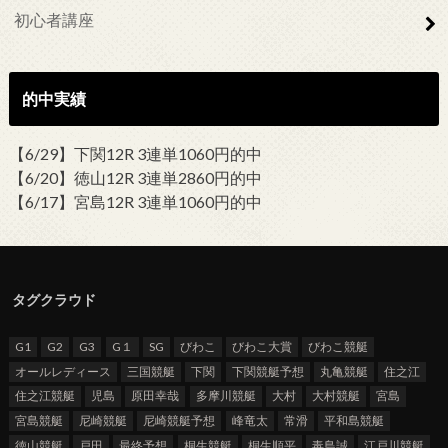
初心者講座
的中実績
【6/29】下関12R 3連単1060円的中
【6/20】徳山12R 3連単2860円的中
【6/17】宮島12R 3連単1060円的中
タグクラウド
G1
G2
G3
G１
SG
びわこ
びわこ大賞
びわこ競艇
オールレディース
三国競艇
下関
下関競艇予想
丸亀競艇
住之江
住之江競艇
児島
原田幸哉
多摩川競艇
大村
大村競艇
宮島
宮島競艇
尼崎競艇
尼崎競艇予想
峰竜太
常滑
平和島競艇
徳山競艇
戸田
最終予想
桐生競艇
桐生順平
毒島誠
江戸川競艇