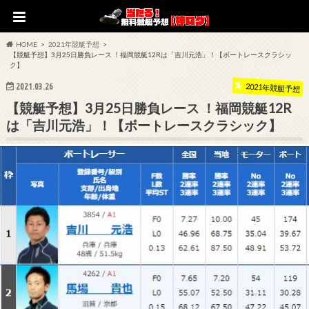
HOME
2021年競艇予想
【競艇予想】3月25日勝負レース ！福岡競艇12Rは「吉川元浩」！【ボートレースクラシッ
ク】
2021.03.26
2021年競艇予想
【競艇予想】3月25日勝負レース ！福岡競艇12R
は「吉川元浩」！【ボートレースクラシック】