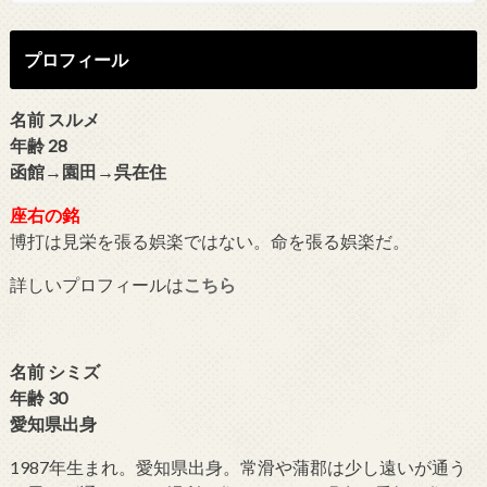
プロフィール
名前 スルメ
年齢 28
函館→園田→呉在住
座右の銘
博打は見栄を張る娯楽ではない。命を張る娯楽だ。
詳しいプロフィールは
こちら
名前 シミズ
年齢 30
愛知県出身
1987年生まれ。愛知県出身。常滑や蒲郡は少し遠いが通う