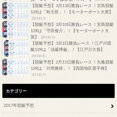
【競艇予想】3月13日勝負レース ！宮島競艇
12Rは「秋元哲」！【モーターボート大賞】
2024.03.12
【競艇予想】3月10日勝負レース ！宮島競艇
12Rは「守田俊介」！【モーターボート大
賞】
2024.03.10
【競艇予想】3月2日勝負レース ！江戸川競
艇12Rは「須藤博倫」！【江戸川大賞】
2024.03.02
【競艇予想】2月11日勝負レース ！丸亀競艇
12Rは「片岡雅裕」！【四国地区選手権】
2024.02.11
カテゴリー
2017年競艇予想