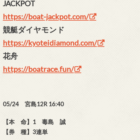
JACKPOT
https://boat-jackpot.com/
競艇ダイヤモンド
https://kyoteidiamond.com/
花舟
https://boatrace.fun/
05/24 宮島12R 16:40
【本 命】1 毒島 誠
【券 種】3連単