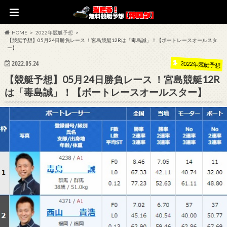
HOME
2022年競艇予想
【競艇予想】05月24日勝負レース ！宮島競艇12Rは「毒島誠」！【ボートレースオールスタ
ー】
2022.05.24
2022年競艇予想
【競艇予想】05月24日勝負レース ！宮島競艇12R
は「毒島誠」！【ボートレースオールスター】