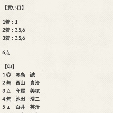
【買い目】
1着：1
2着：3,5,6
3着：3,5,6
6点
【印】
1 ◎ 毒島 誠
2 無 西山 貴浩
3 △ 守屋 美穂
4 無 池田 浩二
5 ▲ 白井 英治