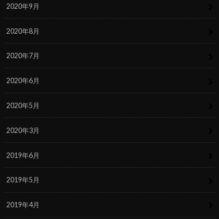
2020年9月
2020年8月
2020年7月
2020年6月
2020年5月
2020年3月
2019年6月
2019年5月
2019年4月