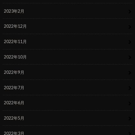
2023年2月
2022年12月
2022年11月
2022年10月
2022年9月
2022年7月
2022年6月
2022年5月
2022年3月