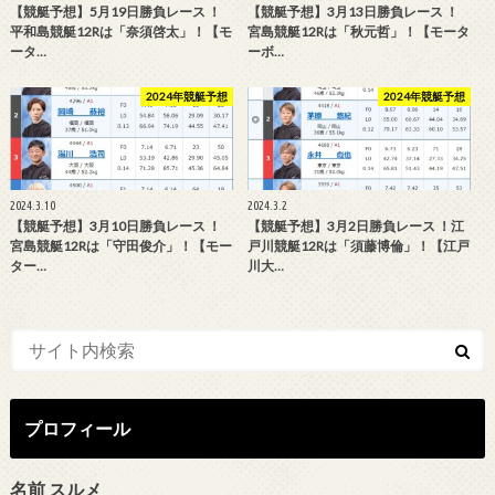
【競艇予想】5月19日勝負レース ！
【競艇予想】3月13日勝負レース ！
平和島競艇12Rは「奈須啓太」！【モ
宮島競艇12Rは「秋元哲」！【モータ
ータ…
ーボ…
2024年競艇予想
2024年競艇予想
2024.3.10
2024.3.2
【競艇予想】3月10日勝負レース ！
【競艇予想】3月2日勝負レース ！江
宮島競艇12Rは「守田俊介」！【モー
戸川競艇12Rは「須藤博倫」！【江戸
ター…
川大…
プロフィール
名前 スルメ