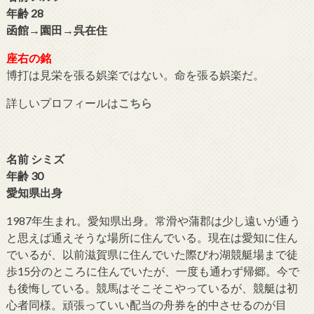
年齢 28
函館→園田→呉在住
座右の銘
博打は見栄を張る娯楽ではない。命を張る娯楽だ。
詳しいプロフィールは
こちら
名前 シミズ
年齢 30
愛知県出身
1987年生まれ。愛知県出身。常滑や蒲郡は少し遠いが通う
と思えば通えそうな場所に住んでいる。現在は愛知に住ん
でいるが、以前滋賀県に住んでいた際びわ湖競艇場まで徒
歩15分のところに住んでいたが、一度も通わず帰郷。今で
も後悔している。競馬はそこそこやっているが、競艇は初
心者同様。頑張っていい配当の舟券を的中させるのが目