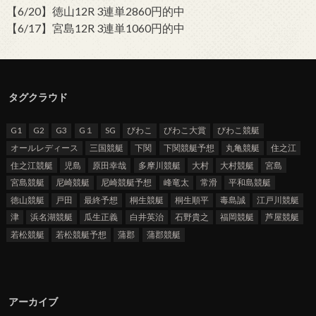
【6/20】徳山12R 3連単2860円的中
【6/17】宮島12R 3連単1060円的中
タグクラウド
G1
G2
G3
G１
SG
びわこ
びわこ大賞
びわこ競艇
オールレディース
三国競艇
下関
下関競艇予想
丸亀競艇
住之江
住之江競艇
児島
原田幸哉
多摩川競艇
大村
大村競艇
宮島
宮島競艇
尼崎競艇
尼崎競艇予想
峰竜太
常滑
平和島競艇
徳山競艇
戸田
最終予想
桐生競艇
桐生順平
毒島誠
江戸川競艇
津
浜名湖競艇
瓜生正義
白井英治
石野貴之
福岡競艇
芦屋競艇
若松競艇
若松競艇予想
蒲郡
蒲郡競艇
アーカイブ