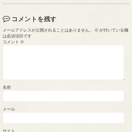
コメントを残す
メールアドレスが公開されることはありません。
※
が付いている欄
は必須項目です
コメント
※
名前
メール
サイト