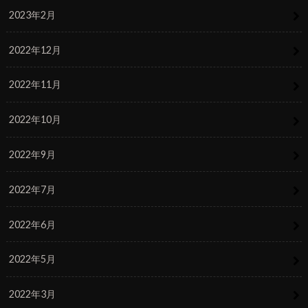
2023年2月
2022年12月
2022年11月
2022年10月
2022年9月
2022年7月
2022年6月
2022年5月
2022年3月