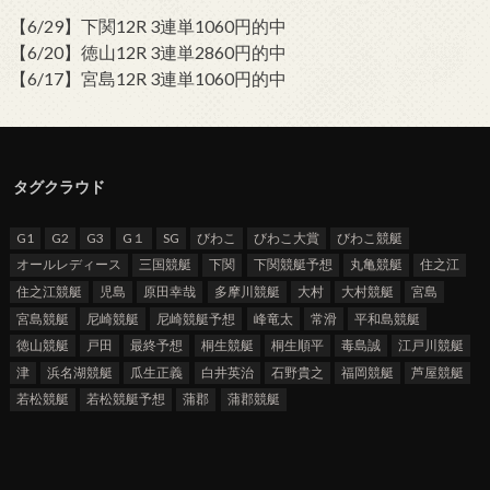
【6/29】下関12R 3連単1060円的中
【6/20】徳山12R 3連単2860円的中
【6/17】宮島12R 3連単1060円的中
タグクラウド
G1
G2
G3
G１
SG
びわこ
びわこ大賞
びわこ競艇
オールレディース
三国競艇
下関
下関競艇予想
丸亀競艇
住之江
住之江競艇
児島
原田幸哉
多摩川競艇
大村
大村競艇
宮島
宮島競艇
尼崎競艇
尼崎競艇予想
峰竜太
常滑
平和島競艇
徳山競艇
戸田
最終予想
桐生競艇
桐生順平
毒島誠
江戸川競艇
津
浜名湖競艇
瓜生正義
白井英治
石野貴之
福岡競艇
芦屋競艇
若松競艇
若松競艇予想
蒲郡
蒲郡競艇