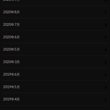
2020年8月
2020年7月
2020年6月
2020年5月
2020年3月
2019年6月
2019年5月
2019年4月