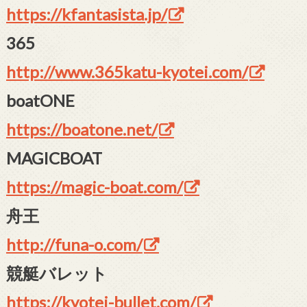
https://kfantasista.jp/
365
http://www.365katu-kyotei.com/
boatONE
https://boatone.net/
MAGICBOAT
https://magic-boat.com/
舟王
http://funa-o.com/
競艇バレット
https://kyotei-bullet.com/