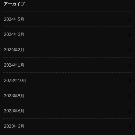
アーカイブ
2024年5月
2024年3月
2024年2月
2024年1月
2023年10月
2023年9月
2023年6月
2023年3月