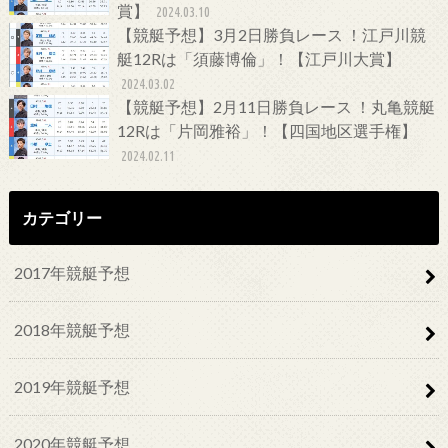
賞】
2024.03.10
【競艇予想】3月2日勝負レース ！江戸川競
艇12Rは「須藤博倫」！【江戸川大賞】
2024.03.02
【競艇予想】2月11日勝負レース ！丸亀競艇
12Rは「片岡雅裕」！【四国地区選手権】
2024.02.11
カテゴリー
2017年競艇予想
2018年競艇予想
2019年競艇予想
2020年競艇予想