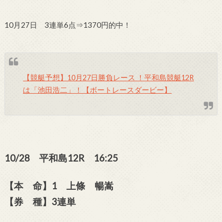
10月27日 3連単6点⇒1370円的中！
【競艇予想】10月27日勝負レース ！平和島競艇12R
は「池田浩二」！【ボートレースダービー】
10/28 平和島12R 16:25
【本 命】1 上條 暢嵩
【券 種】3連単