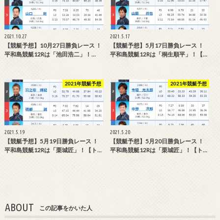
2021.10.27
2021.5.17
【競艇予想】10月27日勝負レース ！
【競艇予想】5月17日勝負レース ！
平和島競艇12Rは「池田浩二」！…
平和島競艇12Rは「桐生順平」！【…
2021年競艇予想
2021年競艇予想
2021.5.19
2021.5.20
【競艇予想】5月19日勝負レース ！
【競艇予想】5月20日勝負レース ！
平和島競艇12Rは「栗城匠」！【ト…
平和島競艇12Rは「栗城匠」！【ト…
ABOUT
この記事をかいた人