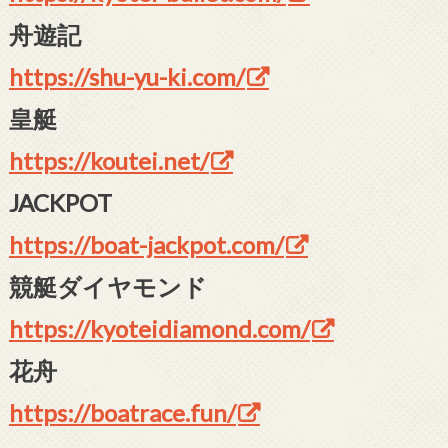
舟遊記
https://shu-yu-ki.com/
皇艇
https://koutei.net/
JACKPOT
https://boat-jackpot.com/
競艇ダイヤモンド
https://kyoteidiamond.com/
花舟
https://boatrace.fun/