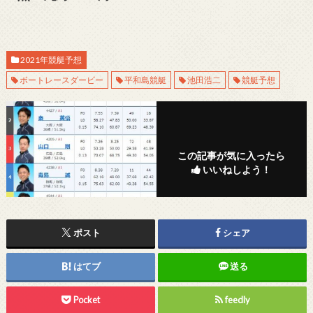
2021年競艇予想
ボートレースダービー
平和島競艇
池田浩二
競艇予想
この記事が気に入ったら
いいねしよう！
ポスト
シェア
はてブ
送る
Pocket
feedly