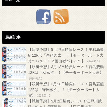
最新記事
【競艇予想】5月19日勝負レース ！平和島競
艇12Rは「奈須啓太」！【モーターボート大
賞〜Ｇ１・Ｇ２優出者バトル〜】
2024.05.18
【競艇予想】3月13日勝負レース ！宮島競艇
12Rは「秋元哲」！【モーターボート大賞】
2024.03.12
【競艇予想】3月10日勝負レース ！宮島競艇
12Rは「守田俊介」！【モーターボート大
賞】
2024.03.10
【競艇予想】3月2日勝負レース ！江戸川競
艇12Rは「須藤博倫」！【江戸川大賞】