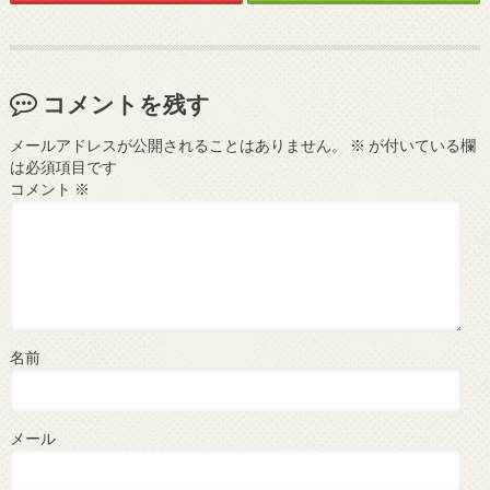
コメントを残す
メールアドレスが公開されることはありません。
※
が付いている欄
は必須項目です
コメント
※
名前
メール