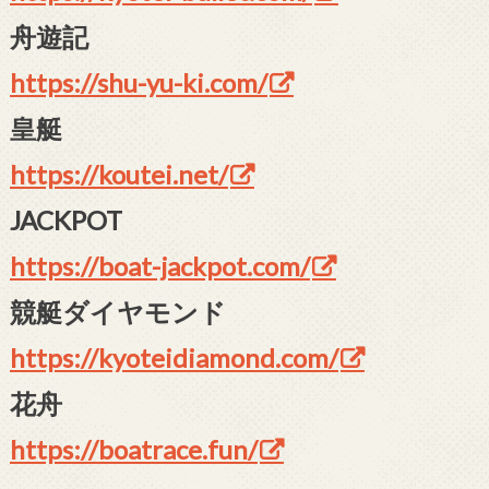
舟遊記
https://shu-yu-ki.com/
皇艇
https://koutei.net/
JACKPOT
https://boat-jackpot.com/
競艇ダイヤモンド
https://kyoteidiamond.com/
花舟
https://boatrace.fun/