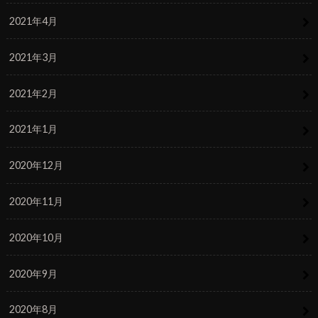
2021年4月
2021年3月
2021年2月
2021年1月
2020年12月
2020年11月
2020年10月
2020年9月
2020年8月