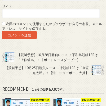
サイト
次回のコメントで使用するためブラウザーに自分の名前、メール
アドレス、サイトを保存する。
【競艇予想】10月28日勝負レース ！平和島競艇12Rは
「上條暢嵩」！【ボートレースダービー】
【競艇予想】10月25日勝負レース ！津競艇12Rは「今垣
光太郎」！【津モーターボート大賞】
RECOMMEND
こちらの記事も人気です。
2021年競艇予想
2021年競艇予想