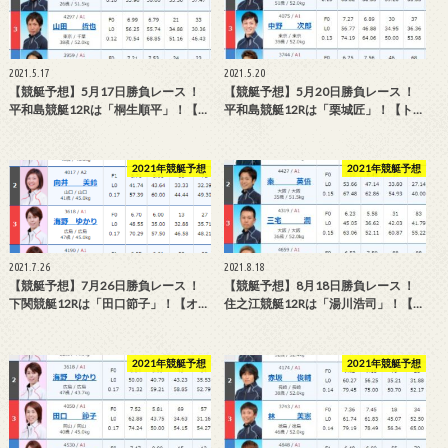
2021.5.17
2021.5.20
【競艇予想】5月17日勝負レース ！
【競艇予想】5月20日勝負レース ！
平和島競艇12Rは「桐生順平」！【…
平和島競艇12Rは「栗城匠」！【ト…
2021年競艇予想
2021年競艇予想
2021.7.26
2021.8.18
【競艇予想】7月26日勝負レース ！
【競艇予想】8月18日勝負レース ！
下関競艇12Rは「田口節子」！【オ…
住之江競艇12Rは「湯川浩司」！【…
2021年競艇予想
2021年競艇予想