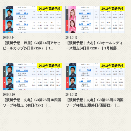
2019年競艇予想
2019年競艇予想
2019.3.14
2019.3.17
【競艇予想｜芦屋】G3第14回アサヒ
【競艇予想｜大村】G3オールレディ
ビールカップ(5日目/12R）｜1…
ース競走(4日目/12R）｜1号艇藤…
2019年競艇予想
2019年競艇予想
2019.3.20
2019.3.25
【競艇予想｜丸亀】G3第28回 JR四国
【競艇予想｜丸亀】G3第28回JR四国
ワープ杯競走（初日/12R）｜…
ワープ杯競走(最終日/優勝戦）｜…