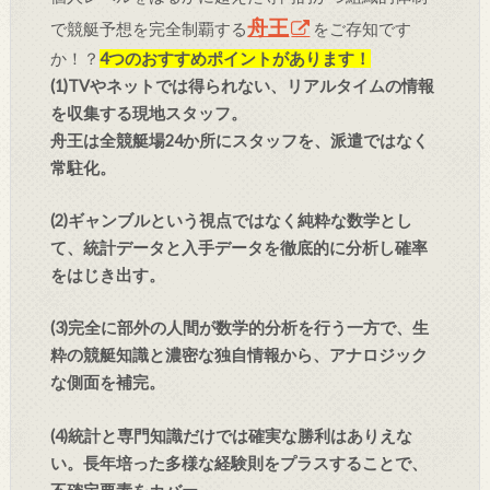
舟王
で競艇予想を完全制覇する
をご存知です
か！？
4つのおすすめポイントがあります！
(1)TVやネットでは得られない、リアルタイムの情報
を収集する現地スタッフ。
舟王は全競艇場24か所にスタッフを、派遣ではなく
常駐化。
(2)ギャンブルという視点ではなく純粋な数学とし
て、統計データと入手データを徹底的に分析し確率
をはじき出す。
(3)完全に部外の人間が数学的分析を行う一方で、生
粋の競艇知識と濃密な独自情報から、アナロジック
な側面を補完。
(4)統計と専門知識だけでは確実な勝利はありえな
い。長年培った多様な経験則をプラスすることで、