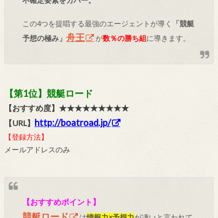
不確定要素をカバー。
この4つを提唱する最強のエージェントが導く
「競艇
舟王
予想の極み」
が
数％の勝ち組
に導きます。
【第1位】競艇ロード
【おすすめ度】★★★★★★★★★
http://boatroad.jp/
【URL】
【登録方法】
メールアドレスのみ
【おすすめポイント】
競艇ロード
は
情報力×予想力
が凄いと言われて