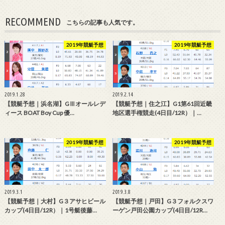
RECOMMEND
こちらの記事も人気です。
2019年競艇予想
2019年競艇予想
2019.1.28
2019.2.14
【競艇予想｜浜名湖】GⅢオールレデ
【競艇予想｜住之江】G1第61回近畿
ィース BOAT Boy Cup 優…
地区選手権競走(4日目/12R）｜…
2019年競艇予想
2019年競艇予想
2019.3.1
2019.3.8
【競艇予想｜大村】G３アサヒビール
【競艇予想｜戸田】G３フォルクスワ
カップ(4日目/12R）｜1号艇後藤…
ーゲン戸田公園カップ(4日目/12R…