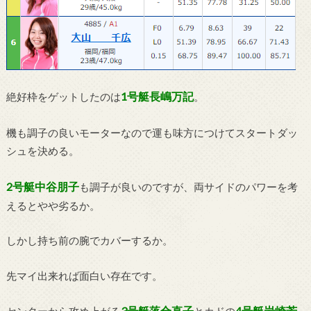
1号艇長嶋万記
絶好枠をゲットしたのは
。
機も調子の良いモーターなので運も味方につけてスタートダッ
シュを決める。
2号艇中谷朋子
も調子が良いのですが、両サイドのパワーを考
えるとやや劣るか。
しかし持ち前の腕でカバーするか。
先マイ出来れば面白い存在です。
3号艇落合直子
4号艇岩崎芳