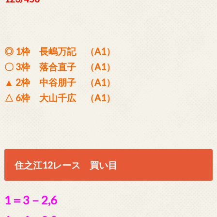
◎ 1枠 長嶋万記 （A1）
〇 3枠 落合直子 （A1）
▲ 2枠 中谷朋子 （A1）
△ 6枠 大山千広 （A1）
住之江12レース 買い目
1＝3－2,6