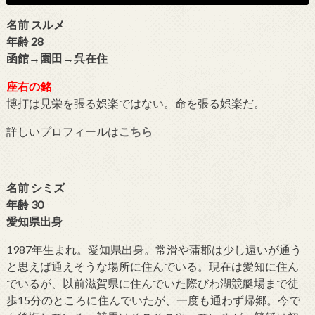
名前 スルメ
年齢 28
函館→園田→呉在住
座右の銘
博打は見栄を張る娯楽ではない。命を張る娯楽だ。
詳しいプロフィールは
こちら
名前 シミズ
年齢 30
愛知県出身
1987年生まれ。愛知県出身。常滑や蒲郡は少し遠いが通う
と思えば通えそうな場所に住んでいる。現在は愛知に住ん
でいるが、以前滋賀県に住んでいた際びわ湖競艇場まで徒
歩15分のところに住んでいたが、一度も通わず帰郷。今で