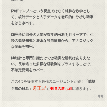
(2)ギャンブルという視点ではなく純粋な数学とし
て、統計データと入手データを徹底的に分析し確率
をはじき出す。
(3)完全に部外の人間が数学的分析を行う一方で、生
粋の競艇知識と濃密な独自情報から、アナロジック
な側面を補完。
(4)統計と専門知識だけでは確実な勝利はありえな
い。長年培った多様な経験則をプラスすることで、
不確定要素をカバー。
この4つを提唱する最強のエージェントが導く
「競艇
舟王
予想の極み」
が
数％の勝ち組
に導きます。