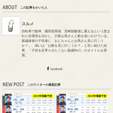
ABOUT
この記事をかいた人
スルメ
自転車で阪神、園田競馬場、尼崎競艇場に通えるという恵ま
れた住環境を活かし、日夜お馬さんと船を追いかけている。
親戚縁者の子供達に「おじちゃんとお馬さん見に行こう
か？」、或いは「お船を見に行こうか？」と言い続けた結
果、「子供を近寄らせたくない親戚No.1」のタイトルを受
賞。
Facebook
NEW POST
このライターの最新記事
2024年競艇予想
2024年競艇予想