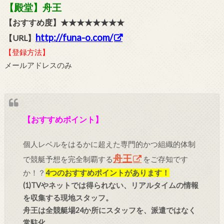
【殿堂】舟王
【おすすめ度】★★★★★★★★
http://funa-o.com/
【URL】
【登録方法】
メールアドレスのみ
【おすすめポイント】
個人レベルをはるかに超えた専門的かつ組織的体制
舟王
で競艇予想を完全制覇する
をご存知です
か！？
4つのおすすめポイントがあります！
(1)TVやネットでは得られない、リアルタイムの情報
を収集する現地スタッフ。
舟王は全競艇場24か所にスタッフを、派遣ではなく
常駐化。