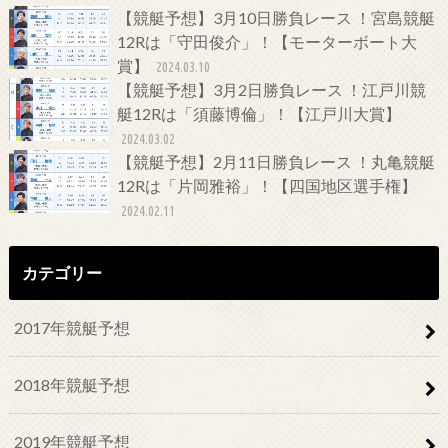
【競艇予想】3月10日勝負レース ！宮島競艇
12Rは「守田俊介」！【モーターボート大
賞】
2024.03.10
【競艇予想】3月2日勝負レース ！江戸川競
艇12Rは「須藤博倫」！【江戸川大賞】
2024.03.02
【競艇予想】2月11日勝負レース ！丸亀競艇
12Rは「片岡雅裕」！【四国地区選手権】
2024.02.11
カテゴリー
2017年競艇予想
2018年競艇予想
2019年競艇予想