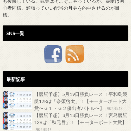
も後悔している。競馬はそこそこやっているが、競艇は初
心者同様。頑張っていい配当の舟券を的中させるのが目
標。
SNS一覧
最新記事
【競艇予想】5月19日勝負レース ！平和島競
艇12Rは「奈須啓太」！【モーターボート大
賞〜Ｇ１・Ｇ２優出者バトル〜】
2024.05.18
【競艇予想】3月13日勝負レース ！宮島競艇
12Rは「秋元哲」！【モーターボート大賞】
2024.03.12