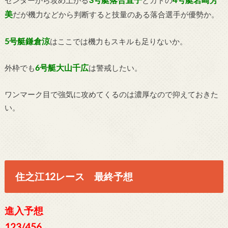
センターから攻め上がる
とカドの
美
だが機力などから判断すると技量のある落合選手が優勢か。
5号艇鎌倉涼
はここでは機力もスキルも足りないか。
6号艇大山千広
外枠でも
は警戒したい。
ワンマーク目で強気に攻めてくるのは濃厚なので抑えておきた
い。
住之江12レース 最終予想
進入予想
123/456