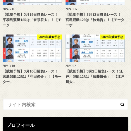
2024.5.18
2024.3.12
【競艇予想】5月19日勝負レース ！
【競艇予想】3月13日勝負レース ！
平和島競艇12Rは「奈須啓太」！【モ
宮島競艇12Rは「秋元哲」！【モータ
ータ…
ーボ…
2024年競艇予想
2024年競艇予想
2024.3.10
2024.3.2
【競艇予想】3月10日勝負レース ！
【競艇予想】3月2日勝負レース ！江
宮島競艇12Rは「守田俊介」！【モー
戸川競艇12Rは「須藤博倫」！【江戸
ター…
川大…
プロフィール