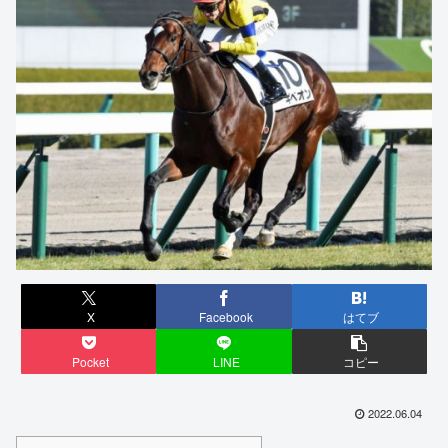
X
Facebook
はてブ
Pocket
LINE
コピー
2022.06.04