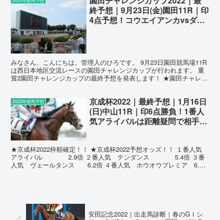
園田チャレンジカップ2022｜最
2022年競馬予想
終予想｜9月23日(金)園田11R｜印
4点予想！コウエイアンカvsダノ
ングッド二強対決！本命は一発狙
って来そうなアノ馬から勝負！
みなさん、こんにちは。管理人のひろです。 9月23日園田競馬場11R
は西日本地区交流レースの園田チャレンジカップが行われます。 重
賞2園田チャレンジカップの最終予想を発表します！ ★園田チャレン
ジカップ2022枠順確定！！ では、園田チャレ...
京成杯2022｜最終予想｜1月16日
2022年競馬予想
(日)中山11R｜印6点勝負！1番人
気アライバルは距離疑問で相手ま
で！？本命は競馬センス高めのア
ノ馬！
★京成杯2022枠順確定！！ ★京成杯2022予想オッズ！！ １番人気
アライバル 2.9倍 ２番人気 テンダンス 5.4倍 ３番
人気 ヴェールタンス 6.2倍 ４番人気 ホウオウプレミア 6.4
倍 ５番人気 オニャンコポン ...
安田記念2022｜出走馬診断｜春のGⅠシ