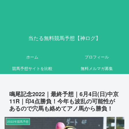
当たる無料競馬予想【神ログ】
ホーム
プロフィール
競馬予想サイトを比較
無料メルマガ募集
鳴尾記念2022｜最終予想｜6月4日(日)中京
11R｜印4点勝負！今年も波乱の可能性が
あるので穴馬も絡めてアノ馬から勝負！
2022年競馬予想