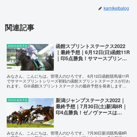
kamikeibalog
関連記事
函館スプリントステークス2022
2022年競馬予想
｜最終予想｜6月12日(日)函館11R
｜印5点勝負！サマースプリント
シリーズ開幕！強敵淑女達に挑む
3歳馬たちに注目も勝負気配が高
みなさん、こんにちは。管理人のひろです。 6月12日函館競馬場11R
いアノ馬から勝負！！
でサマースプリントシリーズ初戦の函館スプリントステークスが行わ
れます。 GⅢ函館スプリントステークスの最終予想を発表します！
★函館スプリントステークス2022枠順確定！！...
新潟ジャンプステークス2022｜
2022年競馬予想
最終予想｜7月30日(土)新潟8R｜
印4点勝負！ゼノヴァースは
3000m越え不安！本命は適性抜群
のアノ馬で勝負！
みなさん、こんにちは。管理人のひろです。 7月30日新潟競馬場8R