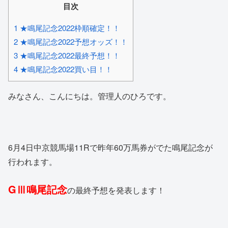
目次
1 ★鳴尾記念2022枠順確定！！
2 ★鳴尾記念2022予想オッズ！！
3 ★鳴尾記念2022最終予想！！
4 ★鳴尾記念2022買い目！！
みなさん、こんにちは。管理人のひろです。
6月4日中京競馬場11Rで昨年60万馬券がでた鳴尾記念が
行われます。
GⅢ鳴尾記念
の最終予想を発表します！