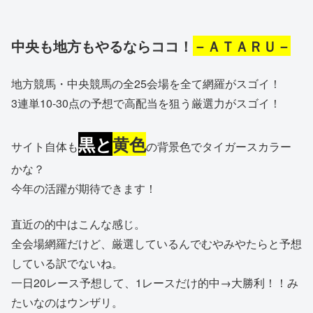
中央も地方もやるならココ！
－ＡＴＡＲＵ－
地方競馬・中央競馬の全25会場を全て網羅がスゴイ！
3連単10-30点の予想で高配当を狙う厳選力がスゴイ！
黒と
黄色
サイト自体も
の背景色でタイガースカラー
かな？
今年の活躍が期待できます！
直近の的中はこんな感じ。
全会場網羅だけど、厳選しているんでむやみやたらと予想
している訳でないね。
一日20レース予想して、1レースだけ的中→大勝利！！み
たいなのはウンザリ。