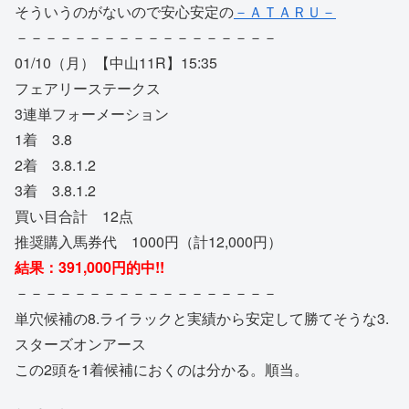
そういうのがないので安心安定の
－ＡＴＡＲＵ－
－－－－－－－－－－－－－－－－－－
01/10（月）【中山11R】15:35
フェアリーステークス
3連単フォーメーション
1着 3.8
2着 3.8.1.2
3着 3.8.1.2
買い目合計 12点
推奨購入馬券代 1000円（計12,000円）
結果：391,000円的中!!
－－－－－－－－－－－－－－－－－－
単穴候補の8.ライラックと実績から安定して勝てそうな3.
スターズオンアース
この2頭を1着候補におくのは分かる。順当。