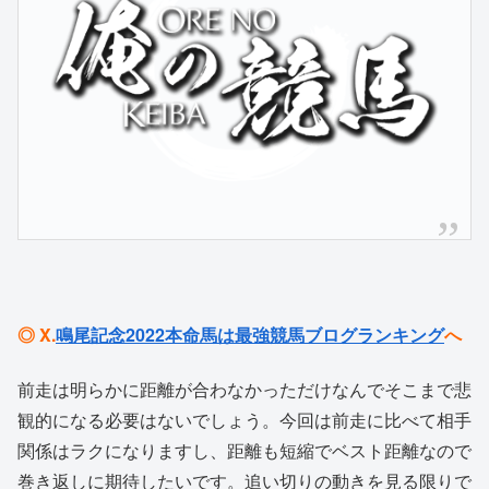
◎ X.
鳴尾記念2022本命馬は最強競馬ブログランキング
へ
前走は明らかに距離が合わなかっただけなんでそこまで悲
観的になる必要はないでしょう。今回は前走に比べて相手
関係はラクになりますし、距離も短縮でベスト距離なので
巻き返しに期待したいです。追い切りの動きを見る限りで