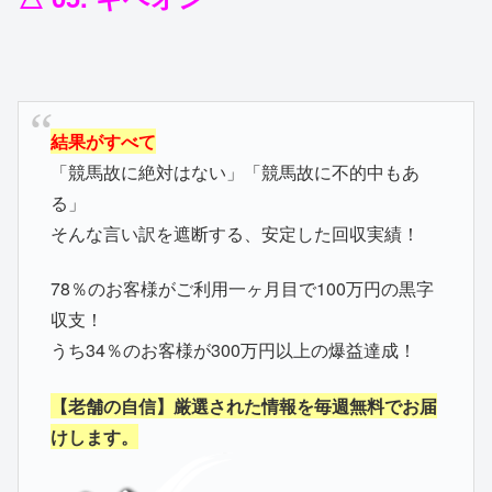
結果がすべて
「競馬故に絶対はない」「競馬故に不的中もあ
る」
そんな言い訳を遮断する、安定した回収実績！
78％のお客様がご利用一ヶ月目で100万円の黒字
収支！
うち34％のお客様が300万円以上の爆益達成！
【老舗の自信】厳選された情報を毎週無料でお届
けします。