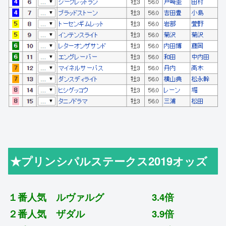
★プリンシパルステークス2019オッズ
１番人気 ルヴァルグ 3.4倍
２番人気 ザダル 3.9倍