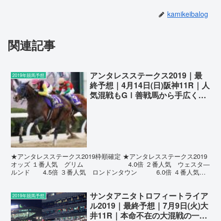
kamikeibalog
関連記事
アンタレスステークス2019｜最
2019年競馬予想
終予想｜4月14日(日)阪神11R｜人
気混戦もGⅠ善戦馬から手広く勝
負！！
★アンタレスステークス2019枠順確定 ★アンタレスステークス2019
オッズ １番人気 グリム 4.0倍 ２番人気 ウェスタ―
ルンド 4.5倍 ３番人気 ロンドンタウン 6.0倍 ４番人気
テーオーエナジー 9.2倍 ５...
サンタアニタトロフィートライア
2019年競馬予想
ル2019｜最終予想｜7月9日(火)大
井11R｜本命不在の大混戦の一