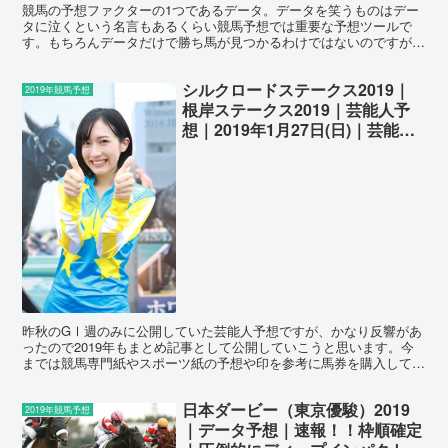
競馬の予想ファクターの1つであるデータ。データを笑うものはデー
タに泣くという名言もあるくらい競馬予想では重要な予想ツールで
す。もちろんデータだけで勝ち馬が見つかるわけではないのですが、
データで自身を持てたり、データで思わぬ穴馬と遭遇すること...
シルクロードステークス2019｜
2019年競馬予想
根岸ステークス2019｜芸能人予
想｜2019年1月27日(日)｜芸能人
はシルクロードステークスと根岸
ステークスをどのように読み解く
のか！？（安藤勝己さん・佐藤哲
三さん・爆笑問題 田中さん・ジ
ャングルポケット 斎藤さん・天
童なこさん・さくまみおさん・小
嶋陽菜さん・松村香織さん・松村
沙友里さん・林修さん・佐々木主
浩オーナー）※確定版
昨秋のGⅠ週のみに公開していた芸能人予想ですが、かなり反響があ
ったので2019年もまとめ記事として公開していこうと思います。今
までは競馬専門紙やスポーツ紙の予想や印を参考に馬券を購入してい
る方も多かったと思います。しかし昨今はスマホの普及で...
日本ダービー（東京優駿）2019
2019年競馬予想
｜データ予想｜速報！！枠順確定