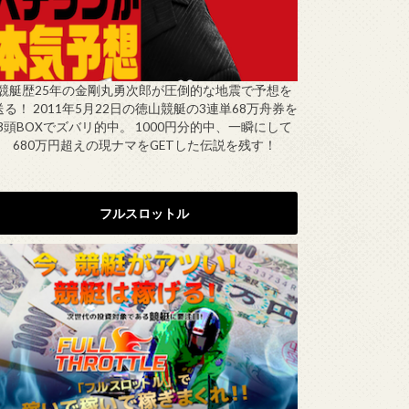
競艇歴25年の金剛丸勇次郎が圧倒的な地震で予想を
送る！ 2011年5月22日の徳山競艇の3連単68万舟券を
3頭BOXでズバリ的中。 1000円分的中、一瞬にして
680万円超えの現ナマをGETした伝説を残す！
フルスロットル