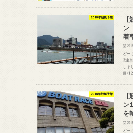
【
2018年競艇予想
ン
着率
2018
どー
3連
しま
目/1
【
2018年競艇予想
ン
を
2018
どー