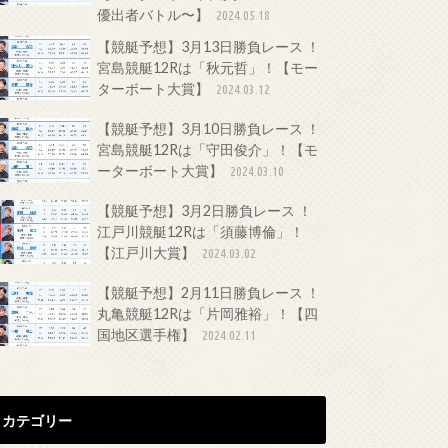
優出者バトル〜】
2024.05.18
【競艇予想】3月13日勝負レース ！
宮島競艇12Rは「秋元哲」！【モー
ターボート大賞】
2024.03.12
【競艇予想】3月10日勝負レース ！
宮島競艇12Rは「守田俊介」！【モ
ーターボート大賞】
2024.03.10
【競艇予想】3月2日勝負レース ！
江戸川競艇12Rは「須藤博倫」！
【江戸川大賞】
2024.03.02
【競艇予想】2月11日勝負レース ！
丸亀競艇12Rは「片岡雅裕」！【四
国地区選手権】
2024.02.11
カテゴリー