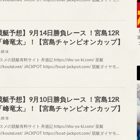
競艇予想】9月14日勝負レース ！宮島12R
「峰竜太」！【宮島チャンピオンカップ】
.09.14
メの競艇有料サイト 舟遊記 https://shu-yu-ki.com/ 皇艇
://koutei.net/ JACKPOT https://boat-jackpot.com/ 競艇ダイヤモ…
競艇予想】9月10日勝負レース ！宮島12R
「峰竜太」！【宮島チャンピオンカップ】
.09.10
メの競艇有料サイト 舟遊記 https://shu-yu-ki.com/ 皇艇
://koutei.net/ JACKPOT https://boat-jackpot.com/ 競艇ダイヤモ…