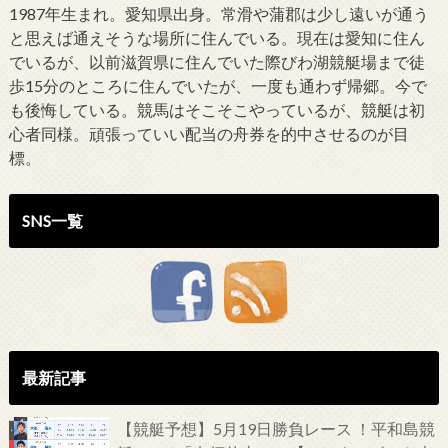
1987年生まれ。愛知県出身。常滑や蒲郡は少し遠いが通う
と思えば通えそうな場所に住んでいる。現在は愛知に住ん
でいるが、以前滋賀県に住んでいた際びわ湖競艇場まで徒
歩15分のところに住んでいたが、一度も通わず帰郷。今で
も後悔している。競馬はそこそこやっているが、競艇は初
心者同様。頑張っていい配当の舟券を的中させるのが目
標。
SNS一覧
最新記事
【競艇予想】5月19日勝負レース ！平和島競