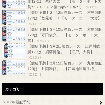
艇12Rは「奈須啓太」！【モーターボート大
賞〜Ｇ１・Ｇ２優出者バトル〜】
2024.05.18
【競艇予想】3月13日勝負レース ！宮島競艇
12Rは「秋元哲」！【モーターボート大賞】
2024.03.12
【競艇予想】3月10日勝負レース ！宮島競艇
12Rは「守田俊介」！【モーターボート大
賞】
2024.03.10
【競艇予想】3月2日勝負レース ！江戸川競
艇12Rは「須藤博倫」！【江戸川大賞】
2024.03.02
【競艇予想】2月11日勝負レース ！丸亀競艇
12Rは「片岡雅裕」！【四国地区選手権】
2024.02.11
カテゴリー
2017年競艇予想