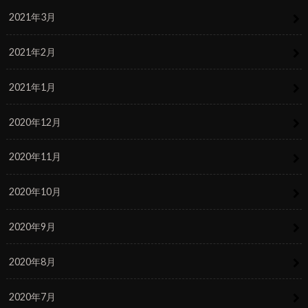
2021年3月
2021年2月
2021年1月
2020年12月
2020年11月
2020年10月
2020年9月
2020年8月
2020年7月