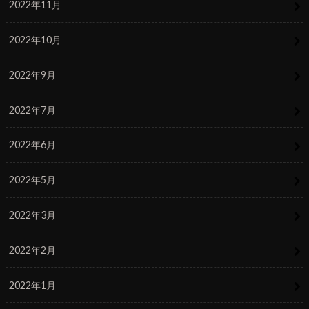
2022年11月
2022年10月
2022年9月
2022年7月
2022年6月
2022年5月
2022年3月
2022年2月
2022年1月