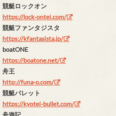
競艇ロックオン
https://lock-ontei.com/
競艇ファンタジスタ
https://kfantasista.jp/
boatONE
https://boatone.net/
舟王
http://funa-o.com/
競艇バレット
https://kyotei-bullet.com/
舟遊記