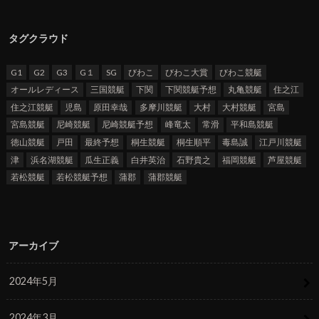
タグクラウド
G1
G2
G3
G１
SG
びわこ
びわこ大賞
びわこ競艇
オールレディース
三国競艇
下関
下関競艇予想
丸亀競艇
住之江
住之江競艇
児島
原田幸哉
多摩川競艇
大村
大村競艇
宮島
宮島競艇
尼崎競艇
尼崎競艇予想
峰竜太
常滑
平和島競艇
徳山競艇
戸田
最終予想
桐生競艇
桐生順平
毒島誠
江戸川競艇
津
浜名湖競艇
瓜生正義
白井英治
石野貴之
福岡競艇
芦屋競艇
若松競艇
若松競艇予想
蒲郡
蒲郡競艇
アーカイブ
2024年5月
2024年3月