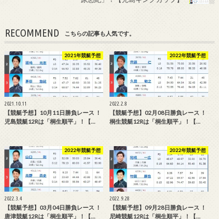
RECOMMEND
こちらの記事も人気です。
2021年競艇予想
2022年競艇予想
2021.10.11
2022.2.8
【競艇予想】10月11日勝負レース ！
【競艇予想】02月08日勝負レース ！
児島競艇12Rは「桐生順平」！【…
桐生競艇12Rは「桐生順平」！【…
2022年競艇予想
2022年競艇予想
2022.3.4
2022.9.28
【競艇予想】03月04日勝負レース ！
【競艇予想】09月28日勝負レース ！
唐津競艇12Rは「桐生順平」！【…
尼崎競艇12Rは「桐生順平」！【…