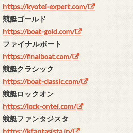
https://kyotei-expert.com/
競艇ゴールド
https://boat-gold.com/
ファイナルボート
https://finalboat.com/
競艇クラシック
https://boat-classic.com/
競艇ロックオン
https://lock-ontei.com/
競艇ファンタジスタ
https://kfantasista.jp/