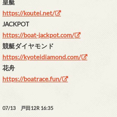
皇艇
https://koutei.net/
JACKPOT
https://boat-jackpot.com/
競艇ダイヤモンド
https://kyoteidiamond.com/
花舟
https://boatrace.fun/
07/13 戸田12R 16:35