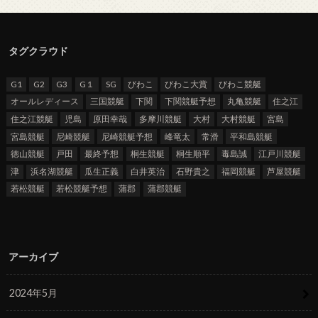
タグクラウド
G1
G2
G3
G１
SG
びわこ
びわこ大賞
びわこ競艇
オールレディース
三国競艇
下関
下関競艇予想
丸亀競艇
住之江
住之江競艇
児島
原田幸哉
多摩川競艇
大村
大村競艇
宮島
宮島競艇
尼崎競艇
尼崎競艇予想
峰竜太
常滑
平和島競艇
徳山競艇
戸田
最終予想
桐生競艇
桐生順平
毒島誠
江戸川競艇
津
浜名湖競艇
瓜生正義
白井英治
石野貴之
福岡競艇
芦屋競艇
若松競艇
若松競艇予想
蒲郡
蒲郡競艇
アーカイブ
2024年5月