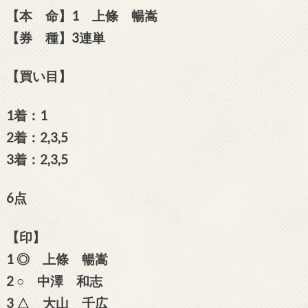
【本 命】1 上條 暢嵩
【券 種】3連単
【買い目】
1着：1
2着：2,3,5
3着：2,3,5
6点
【印】
1 ◎ 上條 暢嵩
2 ○ 中澤 和志
3 △ 大山 千広