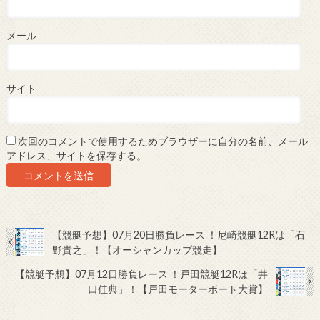
メール
サイト
次回のコメントで使用するためブラウザーに自分の名前、メール
アドレス、サイトを保存する。
【競艇予想】07月20日勝負レース ！尼崎競艇12Rは「石
野貴之」！【オーシャンカップ競走】
【競艇予想】07月12日勝負レース ！戸田競艇12Rは「井
口佳典」！【戸田モーターボート大賞】