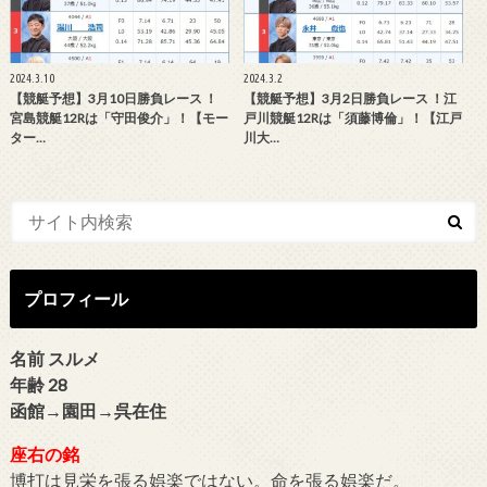
2024.3.10
2024.3.2
【競艇予想】3月10日勝負レース ！
【競艇予想】3月2日勝負レース ！江
宮島競艇12Rは「守田俊介」！【モー
戸川競艇12Rは「須藤博倫」！【江戸
ター…
川大…
プロフィール
名前 スルメ
年齢 28
函館→園田→呉在住
座右の銘
博打は見栄を張る娯楽ではない。命を張る娯楽だ。