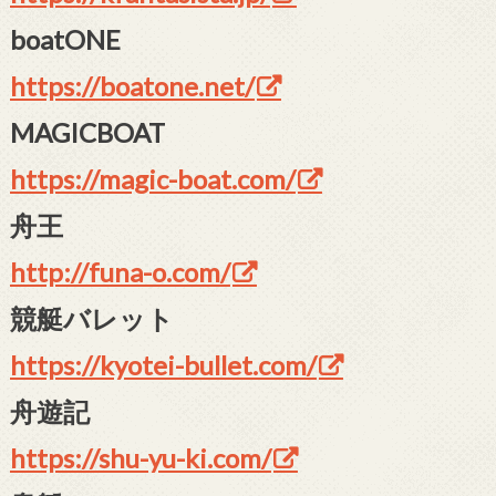
boatONE
https://boatone.net/
MAGICBOAT
https://magic-boat.com/
舟王
http://funa-o.com/
競艇バレット
https://kyotei-bullet.com/
舟遊記
https://shu-yu-ki.com/