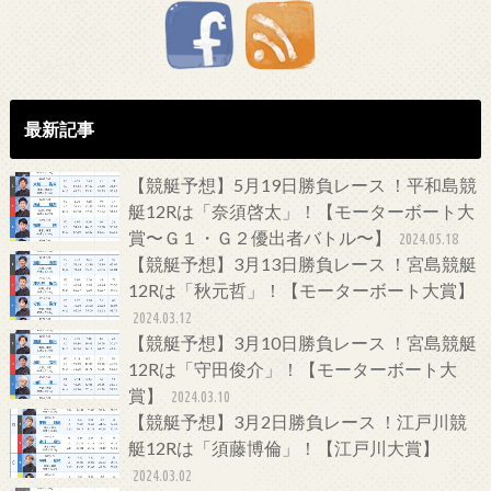
最新記事
【競艇予想】5月19日勝負レース ！平和島競
艇12Rは「奈須啓太」！【モーターボート大
賞〜Ｇ１・Ｇ２優出者バトル〜】
2024.05.18
【競艇予想】3月13日勝負レース ！宮島競艇
12Rは「秋元哲」！【モーターボート大賞】
2024.03.12
【競艇予想】3月10日勝負レース ！宮島競艇
12Rは「守田俊介」！【モーターボート大
賞】
2024.03.10
【競艇予想】3月2日勝負レース ！江戸川競
艇12Rは「須藤博倫」！【江戸川大賞】
2024.03.02