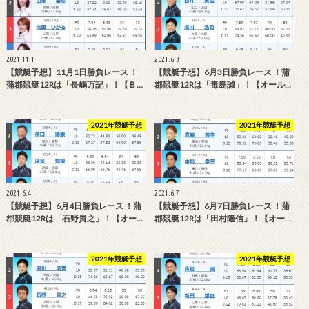
2021.11.1
2021.6.3
【競艇予想】11月1日勝負レース ！
【競艇予想】6月3日勝負レース ！蒲
蒲郡競艇12Rは「長嶋万記」！【Ｂ…
郡競艇12Rは「毒島誠」！【オール…
2021年競艇予想
2021年競艇予想
2021.6.4
2021.6.7
【競艇予想】6月4日勝負レース ！蒲
【競艇予想】6月7日勝負レース ！蒲
郡競艇12Rは「石野貴之」！【オー…
郡競艇12Rは「田村隆信」！【オー…
2021年競艇予想
2021年競艇予想