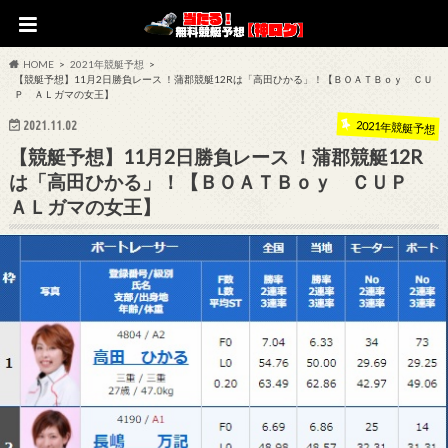
HOME
2021年競艇予想
【競艇予想】11月2日勝負レース ！蒲郡競艇12Rは「高田ひかる」！【ＢＯＡＴＢｏｙ ＣＵ
Ｐ ＡＬガマの女王】
2021.11.02
2021年競艇予想
【競艇予想】11月2日勝負レース ！蒲郡競艇12R
は「高田ひかる」！【ＢＯＡＴＢｏｙ ＣＵＰ
ＡＬガマの女王】