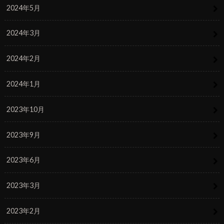
2024年5月
2024年3月
2024年2月
2024年1月
2023年10月
2023年9月
2023年6月
2023年3月
2023年2月