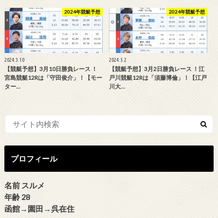
2024年競艇予想
2024年競艇予想
2024.3.10
2024.3.2
【競艇予想】3月10日勝負レース ！
【競艇予想】3月2日勝負レース ！江
宮島競艇12Rは「守田俊介」！【モー
戸川競艇12Rは「須藤博倫」！【江戸
ター…
川大…
プロフィール
名前 スルメ
年齢 28
函館→園田→呉在住