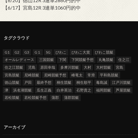
【6/20】徳山12R 3連単2860円的中
【6/17】宮島12R 3連単1060円的中
タグクラウド
G1
G2
G3
G１
SG
びわこ
びわこ大賞
びわこ競艇
オールレディース
三国競艇
下関
下関競艇予想
丸亀競艇
住之江
住之江競艇
児島
原田幸哉
多摩川競艇
大村
大村競艇
宮島
宮島競艇
尼崎競艇
尼崎競艇予想
峰竜太
常滑
平和島競艇
徳山競艇
戸田
最終予想
桐生競艇
桐生順平
毒島誠
江戸川競艇
津
浜名湖競艇
瓜生正義
白井英治
石野貴之
福岡競艇
芦屋競艇
若松競艇
若松競艇予想
蒲郡
蒲郡競艇
アーカイブ