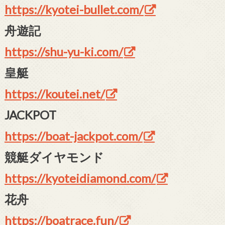
https://kyotei-bullet.com/
舟遊記
https://shu-yu-ki.com/
皇艇
https://koutei.net/
JACKPOT
https://boat-jackpot.com/
競艇ダイヤモンド
https://kyoteidiamond.com/
花舟
https://boatrace.fun/