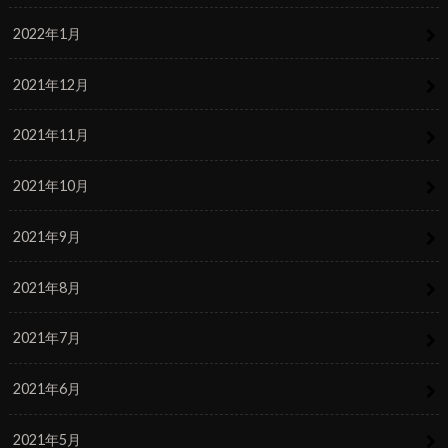
2022年1月
2021年12月
2021年11月
2021年10月
2021年9月
2021年8月
2021年7月
2021年6月
2021年5月