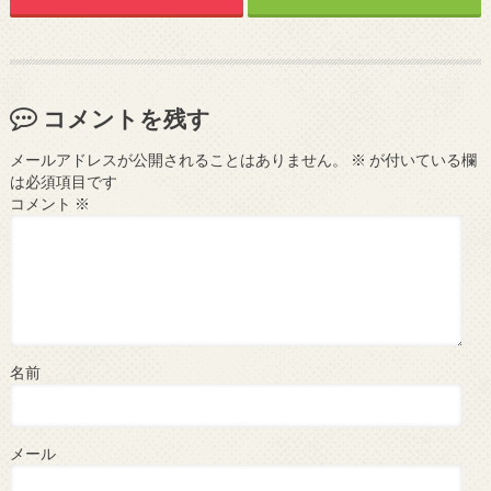
コメントを残す
メールアドレスが公開されることはありません。
※
が付いている欄
は必須項目です
コメント
※
名前
メール