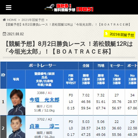
HOME
2021年競艇予想
【競艇予想】8月2日勝負レース ！若松競艇12Rは「今垣光太郎」！【ＢＯＡＴＲＡＣＥ杯】
2021.08.02
2021年競艇予想
【競艇予想】8月2日勝負レース ！若松競艇12Rは
「今垣光太郎」！【ＢＯＡＴＲＡＣＥ杯】