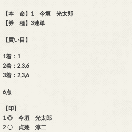
【本 命】1 今垣 光太郎
【券 種】3連単
【買い目】
1着：1
2着：2,3,6
3着：2,3,6
6点
【印】
1 ◎ 今垣 光太郎
2 〇 貞兼 淳二