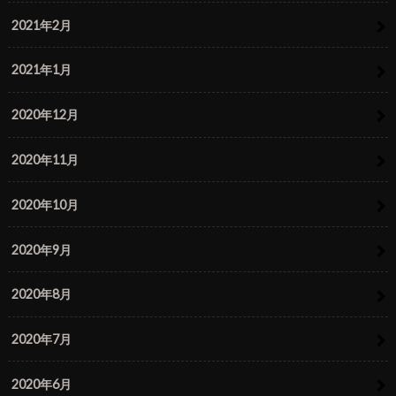
2021年2月
2021年1月
2020年12月
2020年11月
2020年10月
2020年9月
2020年8月
2020年7月
2020年6月