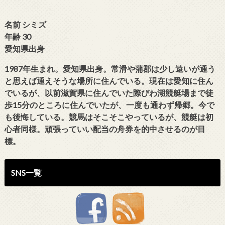
名前 シミズ
年齢 30
愛知県出身
1987年生まれ。愛知県出身。常滑や蒲郡は少し遠いが通う
と思えば通えそうな場所に住んでいる。現在は愛知に住ん
でいるが、以前滋賀県に住んでいた際びわ湖競艇場まで徒
歩15分のところに住んでいたが、一度も通わず帰郷。今で
も後悔している。競馬はそこそこやっているが、競艇は初
心者同様。頑張っていい配当の舟券を的中させるのが目
標。
SNS一覧