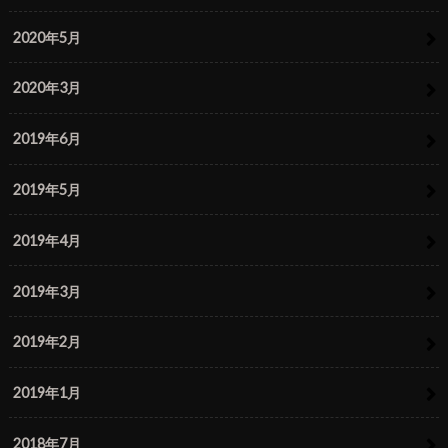
2020年5月
2020年3月
2019年6月
2019年5月
2019年4月
2019年3月
2019年2月
2019年1月
2018年7月