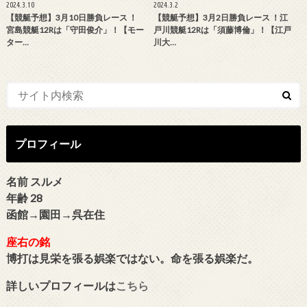
2024.3.10
2024.3.2
【競艇予想】3月10日勝負レース ！
【競艇予想】3月2日勝負レース ！江
宮島競艇12Rは「守田俊介」！【モー
戸川競艇12Rは「須藤博倫」！【江戸
ター…
川大…
プロフィール
名前 スルメ
年齢 28
函館→園田→呉在住
座右の銘
博打は見栄を張る娯楽ではない。命を張る娯楽だ。
詳しいプロフィールは
こちら