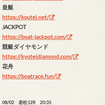
皇艇
https://koutei.net/
JACKPOT
https://boat-jackpot.com/
競艇ダイヤモンド
https://kyoteidiamond.com/
花舟
https://boatrace.fun/
08/02 若松12R 20:35