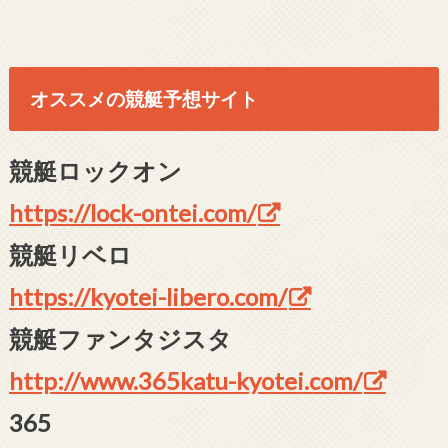
オススメの競艇予想サイト
競艇ロックオン
https://lock-ontei.com/
競艇リベロ
https://kyotei-libero.com/
競艇ファンタジスタ
http://www.365katu-kyotei.com/
365