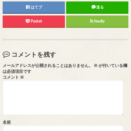
はてブ
送る
Pocket
feedly
コメントを残す
メールアドレスが公開されることはありません。
※
が付いている欄
は必須項目です
コメント
※
名前