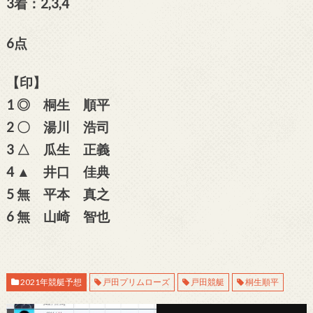
3着：2,3,4
6点
【印】
1 ◎ 桐生 順平
2 〇 湯川 浩司
3 △ 瓜生 正義
4 ▲ 井口 佳典
5 無 平本 真之
6 無 山崎 智也
2021年競艇予想
戸田プリムローズ
戸田競艇
桐生順平