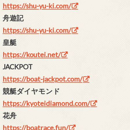
https://shu-yu-ki.com/
舟遊記
https://shu-yu-ki.com/
皇艇
https://koutei.net/
JACKPOT
https://boat-jackpot.com/
競艇ダイヤモンド
https://kyoteidiamond.com/
花舟
https://boatrace.fun/