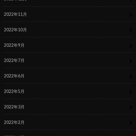
2022年11月
2022年10月
2022年9月
2022年7月
2022年6月
2022年5月
2022年3月
2022年2月