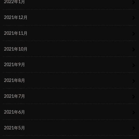
2022年1月
2021年12月
2021年11月
2021年10月
2021年9月
2021年8月
2021年7月
2021年6月
2021年5月