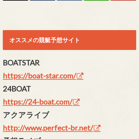
オススメの競艇予想サイト
BOATSTAR
https://boat-star.com/
24BOAT
https://24-boat.com/
アクアライブ
http://www.perfect-br.net/