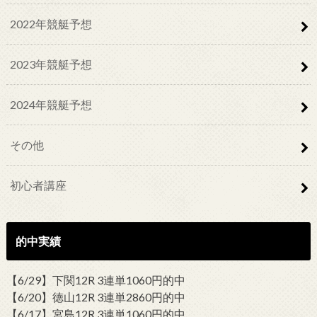
2022年競艇予想
2023年競艇予想
2024年競艇予想
その他
初心者講座
的中実績
【6/29】下関12R 3連単1060円的中
【6/20】徳山12R 3連単2860円的中
【6/17】宮島12R 3連単1060円的中