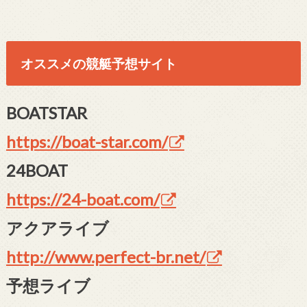
オススメの競艇予想サイト
BOATSTAR
https://boat-star.com/
24BOAT
https://24-boat.com/
アクアライブ
http://www.perfect-br.net/
予想ライブ