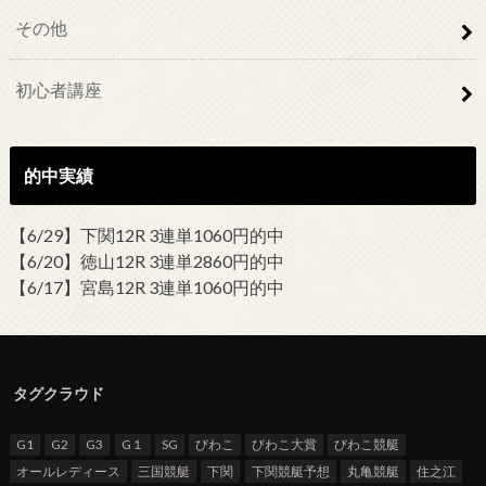
その他
初心者講座
的中実績
【6/29】下関12R 3連単1060円的中
【6/20】徳山12R 3連単2860円的中
【6/17】宮島12R 3連単1060円的中
タグクラウド
G1
G2
G3
G１
SG
びわこ
びわこ大賞
びわこ競艇
オールレディース
三国競艇
下関
下関競艇予想
丸亀競艇
住之江