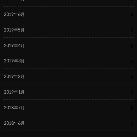
2019年6月
2019年5月
2019年4月
2019年3月
2019年2月
2019年1月
2018年7月
2018年6月