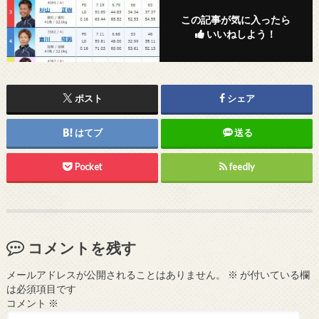
この記事が気に入ったら
いいねしよう！
ポスト
シェア
はてブ
送る
Pocket
feedly
コメントを残す
メールアドレスが公開されることはありません。
※
が付いている欄
は必須項目です
コメント
※