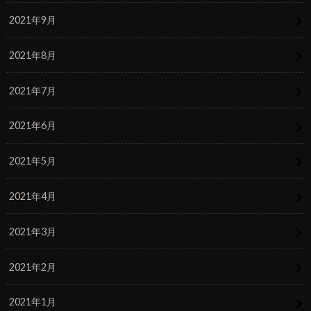
2021年9月
2021年8月
2021年7月
2021年6月
2021年5月
2021年4月
2021年3月
2021年2月
2021年1月