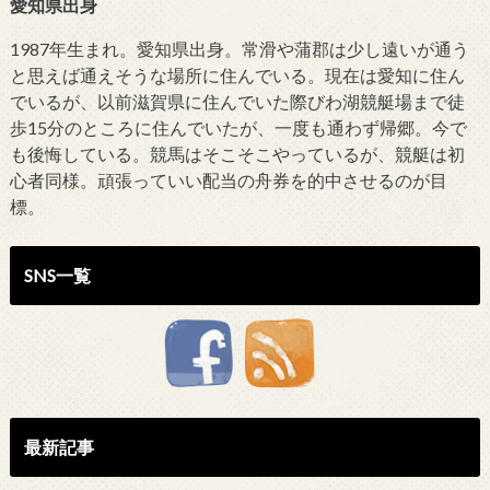
愛知県出身
1987年生まれ。愛知県出身。常滑や蒲郡は少し遠いが通う
と思えば通えそうな場所に住んでいる。現在は愛知に住ん
でいるが、以前滋賀県に住んでいた際びわ湖競艇場まで徒
歩15分のところに住んでいたが、一度も通わず帰郷。今で
も後悔している。競馬はそこそこやっているが、競艇は初
心者同様。頑張っていい配当の舟券を的中させるのが目
標。
SNS一覧
最新記事