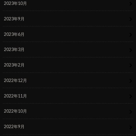
2023年10月
2023年9月
2023年6月
2023年3月
2023年2月
2022年12月
2022年11月
2022年10月
2022年9月