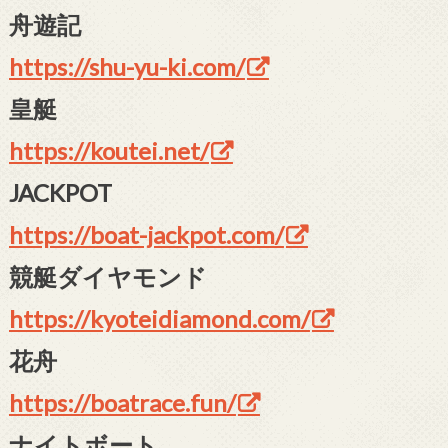
舟遊記
https://shu-yu-ki.com/
皇艇
https://koutei.net/
JACKPOT
https://boat-jackpot.com/
競艇ダイヤモンド
https://kyoteidiamond.com/
花舟
https://boatrace.fun/
ナイトボート