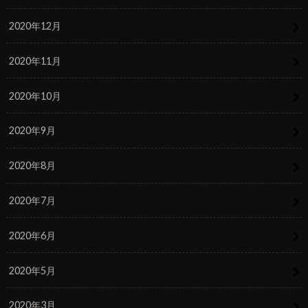
2020年12月
2020年11月
2020年10月
2020年9月
2020年8月
2020年7月
2020年6月
2020年5月
2020年3月