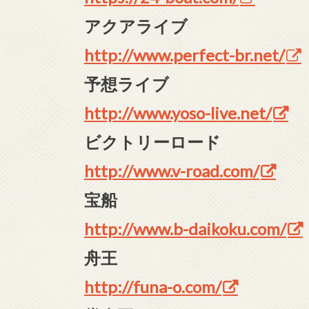
アクアライブ
http://www.perfect-br.net/
予想ライブ
http://www.yoso-live.net/
ビクトリーロード
http://www.v-road.com/
宝船
http://www.b-daikoku.com/
舟王
http://funa-o.com/