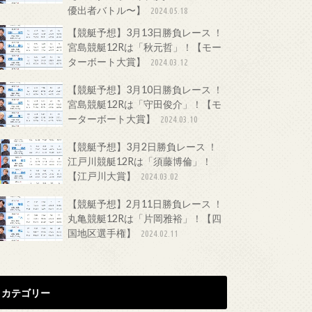
優出者バトル〜】
2024.05.18
【競艇予想】3月13日勝負レース ！
宮島競艇12Rは「秋元哲」！【モー
ターボート大賞】
2024.03.12
【競艇予想】3月10日勝負レース ！
宮島競艇12Rは「守田俊介」！【モ
ーターボート大賞】
2024.03.10
【競艇予想】3月2日勝負レース ！
江戸川競艇12Rは「須藤博倫」！
【江戸川大賞】
2024.03.02
【競艇予想】2月11日勝負レース ！
丸亀競艇12Rは「片岡雅裕」！【四
国地区選手権】
2024.02.11
カテゴリー