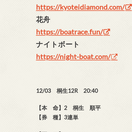
https://kyoteidiamond.com/
花舟
https://boatrace.fun/
ナイトボート
https://night-boat.com/
12/03 桐生12R 20:40
【本 命】2 桐生 順平
【券 種】3連単