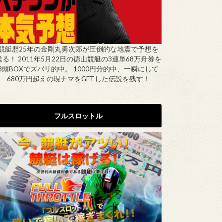
競艇歴25年の金剛丸勇次郎が圧倒的な地震で予想を
送る！ 2011年5月22日の徳山競艇の3連単68万舟券を
3頭BOXでズバリ的中。 1000円分的中、一瞬にして
680万円超えの現ナマをGETした伝説を残す！
フルスロットル