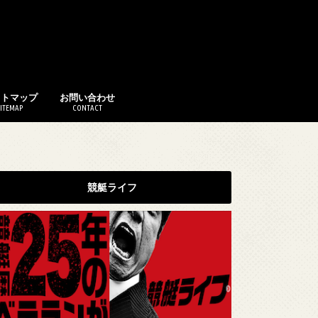
イトマップ
お問い合わせ
ITEMAP
CONTACT
競艇ライフ