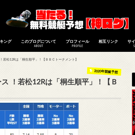
キング
このブログについて
プロフィール
相互リンク
サ
ABOUT
PROFILE
S
 ！若松12Rは「桐生順平」！【ＢＢＣトーナメント】
2020年競艇予想
ス ！若松12Rは「桐生順平」！【Ｂ