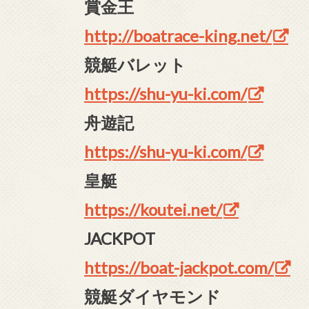
賞金王
http://boatrace-king.net/
競艇バレット
https://shu-yu-ki.com/
舟遊記
https://shu-yu-ki.com/
皇艇
https://koutei.net/
JACKPOT
https://boat-jackpot.com/
競艇ダイヤモンド