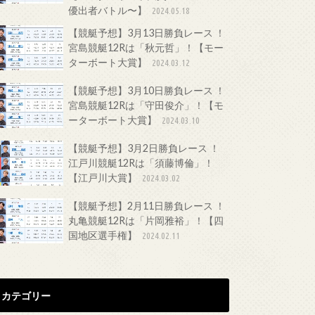
優出者バトル〜】
2024.05.18
【競艇予想】3月13日勝負レース ！
宮島競艇12Rは「秋元哲」！【モー
ターボート大賞】
2024.03.12
【競艇予想】3月10日勝負レース ！
宮島競艇12Rは「守田俊介」！【モ
ーターボート大賞】
2024.03.10
【競艇予想】3月2日勝負レース ！
江戸川競艇12Rは「須藤博倫」！
【江戸川大賞】
2024.03.02
【競艇予想】2月11日勝負レース ！
丸亀競艇12Rは「片岡雅裕」！【四
国地区選手権】
2024.02.11
カテゴリー