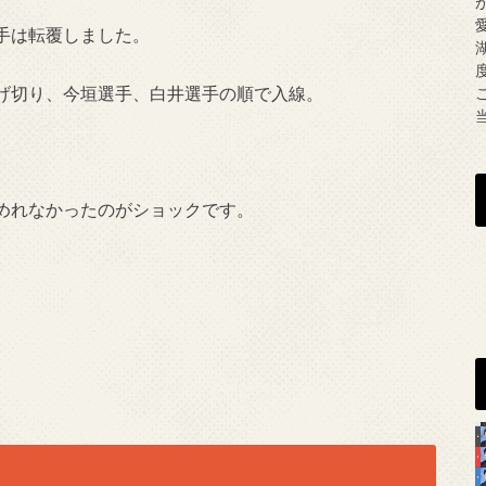
手は転覆しました。
げ切り、今垣選手、白井選手の順で入線。
。
めれなかったのがショックです。