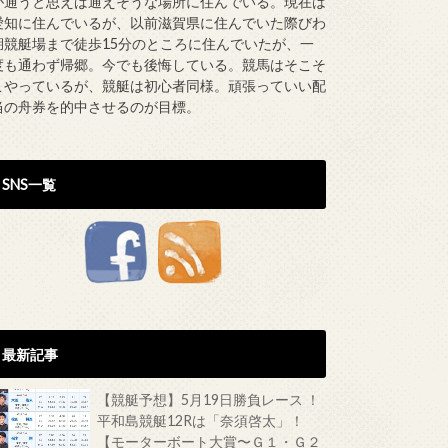
が通うと思えば通えそうな場所に住んでいる。現在は
愛知に住んでいるが、以前滋賀県に住んでいた際びわ
湖競艇場まで徒歩15分のところに住んでいたが、一
度も通わず帰郷。今でも後悔している。競馬はそこそ
こやっているが、競艇は初心者同様。頑張っていい配
当の舟券を的中させるのが目標。
SNS一覧
最新記事
【競艇予想】5月19日勝負レース ！
平和島競艇12Rは「奈須啓太」！
【モーターボート大賞〜Ｇ１・Ｇ２