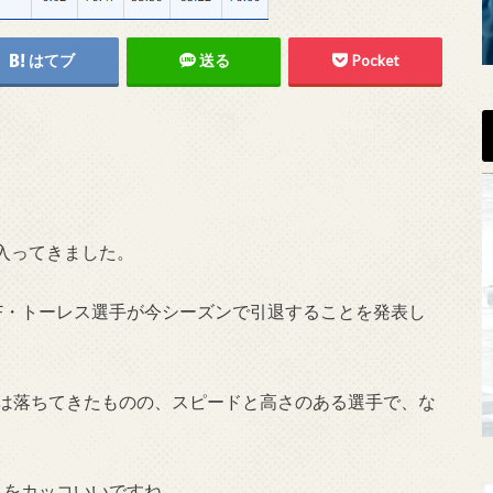
はてブ
送る
Pocket
入ってきました。
F・トーレス選手が今シーズンで引退することを発表し
スは落ちてきたものの、スピードと高さのある選手で、な
スをカッコいいですね。