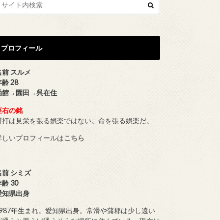
プロフィール
名前 スルメ
齢 28
函館→園田→呉在住
座右の銘
博打は見栄を張る娯楽ではない。命を張る娯楽だ。
詳しいプロフィールは
こちら
名前 シミズ
齢 30
愛知県出身
1987年生まれ。愛知県出身。常滑や蒲郡は少し遠い