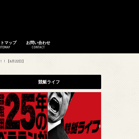
イトマップ
お問い合わせ
ITEMAP
CONTACT
！！【6月22日】
競艇ライフ