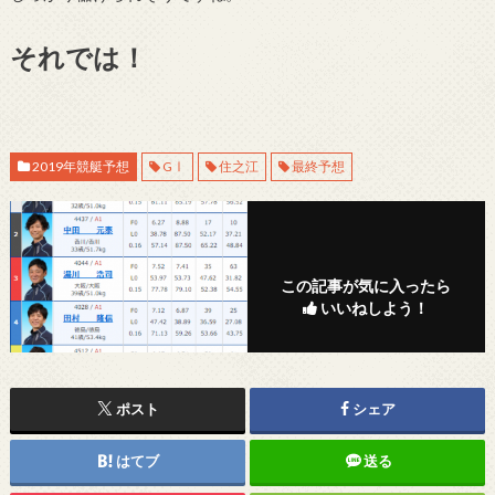
それでは！
2019年競艇予想
GⅠ
住之江
最終予想
この記事が気に入ったら
いいねしよう！
ポスト
シェア
はてブ
送る