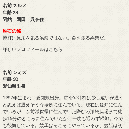
名前 スルメ
年齢 28
函館→園田→呉在住
座右の銘
博打は見栄を張る娯楽ではない。命を張る娯楽だ。
詳しいプロフィールは
こちら
名前 シミズ
年齢 30
愛知県出身
1987年生まれ。愛知県出身。常滑や蒲郡は少し遠いが通う
と思えば通えそうな場所に住んでいる。現在は愛知に住ん
でいるが、以前滋賀県に住んでいた際びわ湖競艇場まで徒
歩15分のところに住んでいたが、一度も通わず帰郷。今で
も後悔している。競馬はそこそこやっているが、競艇は初