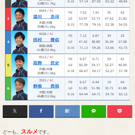
スルメ
どーも。
です。