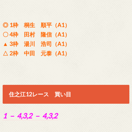
◎ 1枠 桐生 順平（A1）
〇 4枠 田村 隆信（A1）
▲ 3枠 湯川 浩司（A1）
△ 2枠 中田 元泰（A1）
住之江12レース 買い目
1 － 4,3,2 － 4,3,2