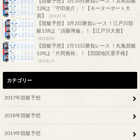
【競艇予想】3月10日勝負レース ！宮島競艇
12Rは「守田俊介」！【モーターボート大
賞】
2024.03.10
【競艇予想】3月2日勝負レース ！江戸川競
艇12Rは「須藤博倫」！【江戸川大賞】
2024.03.02
【競艇予想】2月11日勝負レース ！丸亀競艇
12Rは「片岡雅裕」！【四国地区選手権】
2024.02.11
カテゴリー
2017年競艇予想
2018年競艇予想
2019年競艇予想