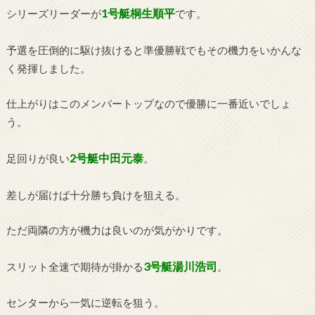
1号艇桐生順平
シリーズリーダーが
です。
予選を圧倒的に駆け抜けると準優勝戦でもその機力をいかんな
く発揮しました。
仕上がりはこのメンバートップなので優勝に一番近いでしょ
う。
2号艇中田元泰
足回りが良い
。
差しが届けば十分勝ち負けを狙える。
ただ両隣の方が機力は良いのが気がかりです。
3号艇湯川浩司
スリット全速で期待が掛かる
。
センターから一気に逆転を狙う。