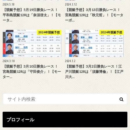
2024.5.18
2024.3.12
【競艇予想】5月19日勝負レース ！
【競艇予想】3月13日勝負レース ！
平和島競艇12Rは「奈須啓太」！【モ
宮島競艇12Rは「秋元哲」！【モータ
ータ…
ーボ…
2024年競艇予想
2024年競艇予想
2024.3.10
2024.3.2
【競艇予想】3月10日勝負レース ！
【競艇予想】3月2日勝負レース ！江
宮島競艇12Rは「守田俊介」！【モー
戸川競艇12Rは「須藤博倫」！【江戸
ター…
川大…
プロフィール