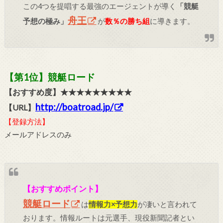
この4つを提唱する最強のエージェントが導く
「競艇
舟王
予想の極み」
が
数％の勝ち組
に導きます。
【第1位】競艇ロード
【おすすめ度】★★★★★★★★★
http://boatroad.jp/
【URL】
【登録方法】
メールアドレスのみ
【おすすめポイント】
競艇ロード
は
情報力×予想力
が凄いと言われて
おります。情報ルートは元選手、現役新聞記者とい