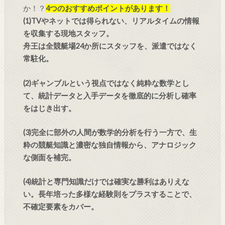
か！？
4つのおすすめポイントがあります！
(1)TVやネットでは得られない、リアルタイムの情報
を収集する現地スタッフ。
舟王は全競艇場24か所にスタッフを、派遣ではなく
常駐化。
(2)ギャンブルという視点ではなく純粋な数学とし
て、統計データと入手データを徹底的に分析し確率
をはじき出す。
(3)完全に部外の人間が数学的分析を行う一方で、生
粋の競艇知識と濃密な独自情報から、アナロジック
な側面を補完。
(4)統計と専門知識だけでは確実な勝利はありえな
い。長年培った多様な経験則をプラスすることで、
不確定要素をカバー。