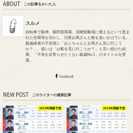
ABOUT
この記事をかいた人
スルメ
自転車で阪神、園田競馬場、尼崎競艇場に通えるという恵ま
れた住環境を活かし、日夜お馬さんと船を追いかけている。
親戚縁者の子供達に「おじちゃんとお馬さん見に行こう
か？」、或いは「お船を見に行こうか？」と言い続けた結
果、「子供を近寄らせたくない親戚No.1」のタイトルを受
賞。
Facebook
NEW POST
このライターの最新記事
2024年競艇予想
2024年競艇予想