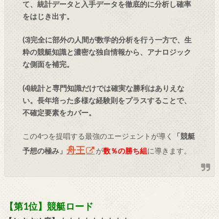
て、統計データと入手データを徹底的に分析し確率
をはじき出す。
(3)完全に部外の人間が数学的分析を行う一方で、生
粋の競艇知識と濃密な独自情報から、アナロジック
な側面を補完。
(4)統計と専門知識だけでは確実な勝利はありえな
い。長年培った多様な経験則をプラスすることで、
不確定要素をカバー。
この4つを提唱する最強のエージェントが導く
「競艇
舟王
予想の極み」
が
数％の勝ち組
に導きます。
【第1位】競艇ロード