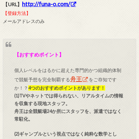
http://funa-o.com/
【URL】
【登録方法】
メールアドレスのみ
【おすすめポイント】
個人レベルをはるかに超えた専門的かつ組織的体制
舟王
で競艇予想を完全制覇する
をご存知です
か！？
4つのおすすめポイントがあります！
(1)TVやネットでは得られない、リアルタイムの情報
を収集する現地スタッフ。
舟王は全競艇場24か所にスタッフを、派遣ではなく
常駐化。
(2)ギャンブルという視点ではなく純粋な数学とし