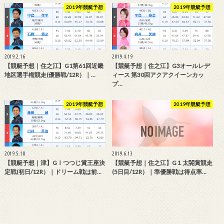
2019年競艇予想
2019年競艇予想
2019.2.16
2019.4.19
【競艇予想｜住之江】G1第61回近畿
【競艇予想｜住之江】G3オールレデ
地区選手権競走(優勝戦/12R）｜…
ィース 第30回アクアクイーンカッ
プ…
2019年競艇予想
2019年競艇予想
2019.5.10
2019.6.13
【競艇予想｜津】GⅠつつじ賞王座決
【競艇予想｜住之江】G１太閤賞競走
定戦(初日/12R）｜ドリーム戦は前…
(5日目/12R）｜準優勝戦は得点率…