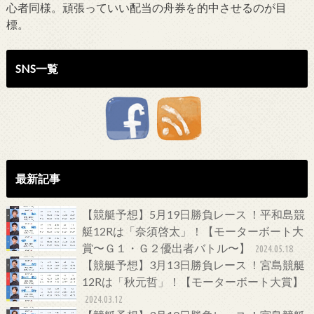
心者同様。頑張っていい配当の舟券を的中させるのが目
標。
SNS一覧
最新記事
【競艇予想】5月19日勝負レース ！平和島競
艇12Rは「奈須啓太」！【モーターボート大
賞〜Ｇ１・Ｇ２優出者バトル〜】
2024.05.18
【競艇予想】3月13日勝負レース ！宮島競艇
12Rは「秋元哲」！【モーターボート大賞】
2024.03.12