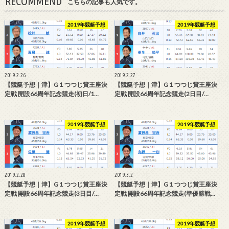
RECOMMEND
こちらの記事も人気です。
2019年競艇予想
2019年競艇予想
2019.2.26
2019.2.27
【競艇予想｜津】G１つつじ賞王座決
【競艇予想｜津】G１つつじ賞王座決
定戦 開設66周年記念競走(初日/1…
定戦 開設66周年記念競走(2日目/…
2019年競艇予想
2019年競艇予想
2019.2.28
2019.3.2
【競艇予想｜津】G１つつじ賞王座決
【競艇予想｜津】G１つつじ賞王座決
定戦 開設66周年記念競走(3日目/…
定戦 開設66周年記念競走(準優勝戦…
2019年競艇予想
2019年競艇予想