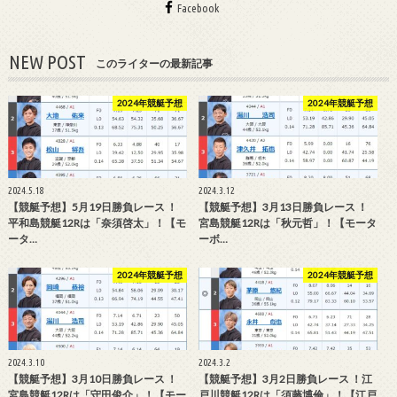
Facebook
NEW POST
このライターの最新記事
2024年競艇予想
2024年競艇予想
2024.5.18
2024.3.12
【競艇予想】5月19日勝負レース ！
【競艇予想】3月13日勝負レース ！
平和島競艇12Rは「奈須啓太」！【モ
宮島競艇12Rは「秋元哲」！【モータ
ータ…
ーボ…
2024年競艇予想
2024年競艇予想
2024.3.10
2024.3.2
【競艇予想】3月10日勝負レース ！
【競艇予想】3月2日勝負レース ！江
宮島競艇12Rは「守田俊介」！【モー
戸川競艇12Rは「須藤博倫」！【江戸