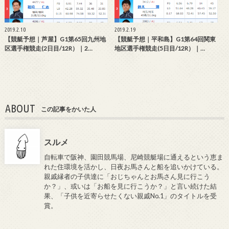
2019.2.10
2019.2.19
【競艇予想｜芦屋】G1第65回九州地
【競艇予想｜平和島】G1第64回関東
区選手権競走(2日目/12R）｜2…
地区選手権競走(5日目/12R）｜…
ABOUT
この記事をかいた人
スルメ
自転車で阪神、園田競馬場、尼崎競艇場に通えるという恵ま
れた住環境を活かし、日夜お馬さんと船を追いかけている。
親戚縁者の子供達に「おじちゃんとお馬さん見に行こう
か？」、或いは「お船を見に行こうか？」と言い続けた結
果、「子供を近寄らせたくない親戚No.1」のタイトルを受
賞。