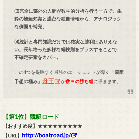
(3)完全に部外の人間が数学的分析を行う一方で、生
粋の競艇知識と濃密な独自情報から、アナロジック
な側面を補完。
(4)統計と専門知識だけでは確実な勝利はありえな
い。長年培った多様な経験則をプラスすることで、
不確定要素をカバー。
この4つを提唱する最強のエージェントが導く
「競艇
舟王
予想の極み」
が
数％の勝ち組
に導きます。
【第1位】競艇ロード
【おすすめ度】★★★★★★★★★
http://boatroad.jp/
【URL】