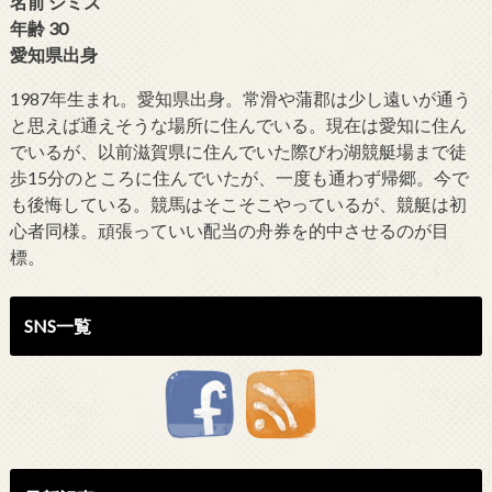
名前 シミズ
年齢 30
愛知県出身
1987年生まれ。愛知県出身。常滑や蒲郡は少し遠いが通う
と思えば通えそうな場所に住んでいる。現在は愛知に住ん
でいるが、以前滋賀県に住んでいた際びわ湖競艇場まで徒
歩15分のところに住んでいたが、一度も通わず帰郷。今で
も後悔している。競馬はそこそこやっているが、競艇は初
心者同様。頑張っていい配当の舟券を的中させるのが目
標。
SNS一覧