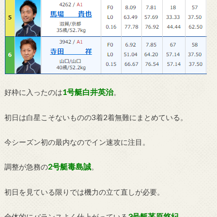
1号艇白井英治
好枠に入ったのは
。
初日は白星こそないものの3着2着無難にまとめている。
今シーズン初の最内なのでイン速攻に注目。
2号艇毒島誠
調整が急務の
。
初日を見ている限りでは機力の立て直しが必要。
3号艇茅原悠紀
全体的にバランスよく仕上がっている
。