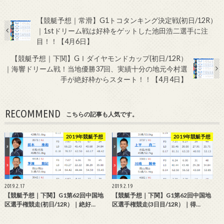
【競艇予想｜常滑】G1トコタンキング決定戦(初日/12R）
｜1stドリーム戦は好枠をゲットした池田浩二選手に注
目！！【4月6日】
【競艇予想｜下関】GⅠダイヤモンドカップ(初日/12R）
｜海響ドリーム戦！当地優勝37回、実績十分の地元今村選
手が絶好枠からスタート！！【4月4日】
RECOMMEND
こちらの記事も人気です。
2019年競艇予想
2019年競艇予想
2019.2.17
2019.2.19
【競艇予想｜下関】G1第62回中国地
【競艇予想｜下関】G1第62回中国地
区選手権競走(初日/12R）｜絶好…
区選手権競走(3日目/12R）｜得…