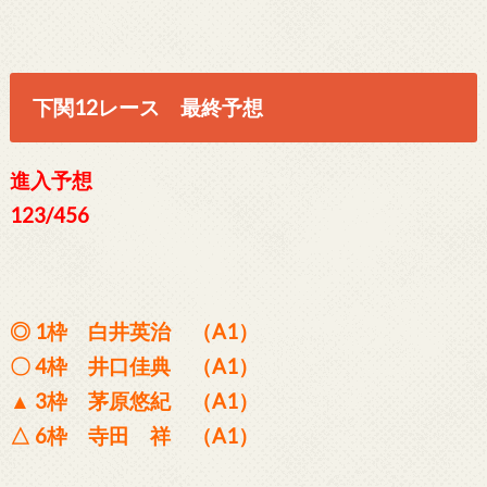
下関12レース 最終予想
進入予想
123/456
◎ 1枠 白井英治 （A1）
〇 4枠 井口佳典 （A1）
▲ 3枠 茅原悠紀 （A1）
△ 6枠 寺田 祥 （A1）