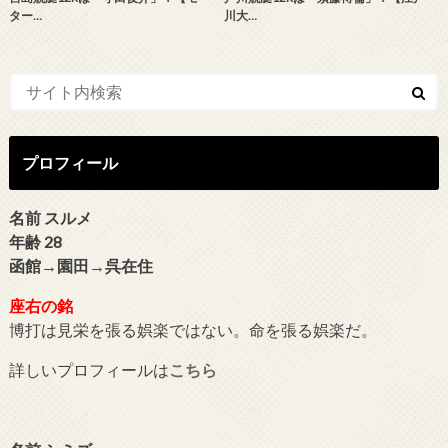
ター…
川大…
プロフィール
名前 スルメ
年齢 28
函館→園田→呉在住
座右の銘
博打は見栄を張る娯楽ではない。命を張る娯楽だ。
詳しいプロフィールは
こちら