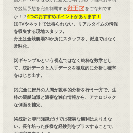
舟王
で競艇予想を完全制覇する
をご存知です
か！？
4つのおすすめポイントがあります！
(1)TVやネットでは得られない、リアルタイムの情報
を収集する現地スタッフ。
舟王は全競艇場24か所にスタッフを、派遣ではなく
常駐化。
(2)ギャンブルという視点ではなく純粋な数学とし
て、統計データと入手データを徹底的に分析し確率
をはじき出す。
(3)完全に部外の人間が数学的分析を行う一方で、生
粋の競艇知識と濃密な独自情報から、アナロジック
な側面を補完。
(4)統計と専門知識だけでは確実な勝利はありえな
い。長年培った多様な経験則をプラスすることで、