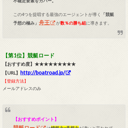
不確定要素をカバー。
この4つを提唱する最強のエージェントが導く
「競艇
舟王
予想の極み」
が
数％の勝ち組
に導きます。
【第1位】競艇ロード
【おすすめ度】★★★★★★★★★
http://boatroad.jp/
【URL】
【登録方法】
メールアドレスのみ
【おすすめポイント】
競艇ロード