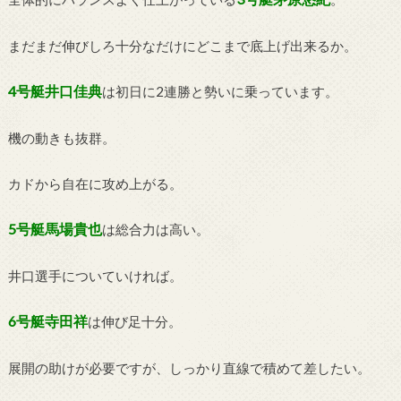
まだまだ伸びしろ十分なだけにどこまで底上げ出来るか。
4号艇井口佳典
は初日に2連勝と勢いに乗っています。
機の動きも抜群。
カドから自在に攻め上がる。
5号艇馬場貴也
は総合力は高い。
井口選手についていければ。
6号艇寺田祥
は伸び足十分。
展開の助けが必要ですが、しっかり直線で積めて差したい。