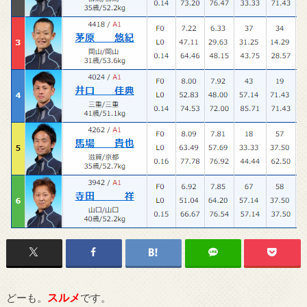
スルメ
どーも。
です。