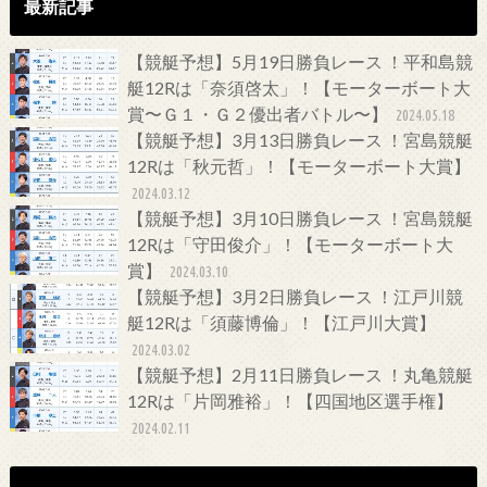
最新記事
【競艇予想】5月19日勝負レース ！平和島競
艇12Rは「奈須啓太」！【モーターボート大
賞〜Ｇ１・Ｇ２優出者バトル〜】
2024.05.18
【競艇予想】3月13日勝負レース ！宮島競艇
12Rは「秋元哲」！【モーターボート大賞】
2024.03.12
【競艇予想】3月10日勝負レース ！宮島競艇
12Rは「守田俊介」！【モーターボート大
賞】
2024.03.10
【競艇予想】3月2日勝負レース ！江戸川競
艇12Rは「須藤博倫」！【江戸川大賞】
2024.03.02
【競艇予想】2月11日勝負レース ！丸亀競艇
12Rは「片岡雅裕」！【四国地区選手権】
2024.02.11