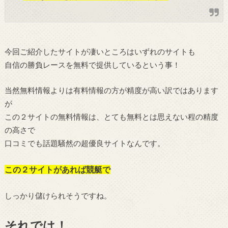
今回ご紹介したサイトが凄いところはいずれのサイトも
自信の勝負レースを無料で提供しているという事！
当然無料情報よりは有料情報の方が精度が高い訳ではあります
が
この２サイトの無料情報は、とても無料とは思えない程の精度
の高さで
口コミでも話題騒然の超優良サイトなんです。
この２サイトがあれば競艇で
しっかり儲けられそうですね。
それでは！