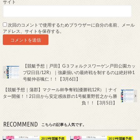
サイト
次回のコメントで使用するためブラウザーに自分の名前、メール
アドレス、サイトを保存する。
【競艇予想｜戸田】G３フォルクスワーゲン戸田公園カッ
プ(2日目/12R）｜強豪揃いの最終戦を制するのは絶好枠1
号艇仲谷颯仁！！【3月6日】
【競艇予想｜蒲郡】マクール杯争奪戦(優勝戦12R）｜ナイ
ター開催！！2日目から安定感抜群の1号艇重野哲之から勝
負！！【3月5日】
RECOMMEND
こちらの記事も人気です。
2019年競艇予想
2019年競艇予想