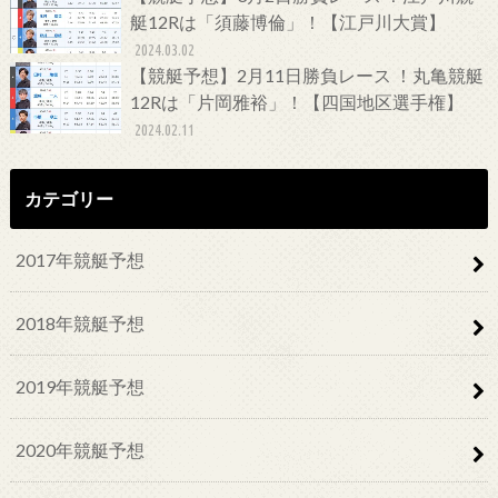
艇12Rは「須藤博倫」！【江戸川大賞】
2024.03.02
【競艇予想】2月11日勝負レース ！丸亀競艇
12Rは「片岡雅裕」！【四国地区選手権】
2024.02.11
カテゴリー
2017年競艇予想
2018年競艇予想
2019年競艇予想
2020年競艇予想