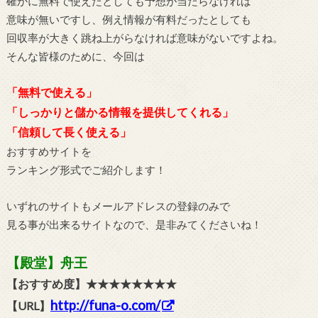
確かに無料で使えたとしても予想が当たらなければ
意味が無いですし、例え情報が有料だったとしても
回収率が大きく跳ね上がらなければ意味がないですよね。
そんな皆様のために、今回は
「無料で使える」
「しっかりと儲かる情報を提供してくれる」
「信頼して長く使える」
おすすめサイトを
ランキング形式でご紹介します！
いずれのサイトもメールアドレスの登録のみで
見る事が出来るサイトなので、是非みてくださいね！
【殿堂】舟王
【おすすめ度】★★★★★★★★
http://funa-o.com/
【URL】