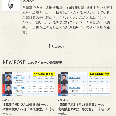
自転車で阪神、園田競馬場、尼崎競艇場に通えるという恵ま
れた住環境を活かし、日夜お馬さんと船を追いかけている。
親戚縁者の子供達に「おじちゃんとお馬さん見に行こう
か？」、或いは「お船を見に行こうか？」と言い続けた結
果、「子供を近寄らせたくない親戚No.1」のタイトルを受
賞。
Facebook
NEW POST
このライターの最新記事
2024年競艇予想
2024年競艇予想
2024.5.18
2024.3.12
【競艇予想】5月19日勝負レース ！
【競艇予想】3月13日勝負レース ！
平和島競艇12Rは「奈須啓太」！【モ
宮島競艇12Rは「秋元哲」！【モータ
ータ…
ーボ…