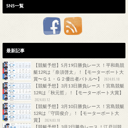
SNS一覧
最新記事
【競艇予想】5月19日勝負レース ！平和島競
艇12Rは「奈須啓太」！【モーターボート大
賞〜Ｇ１・Ｇ２優出者バトル〜】
2024.05.18
【競艇予想】3月13日勝負レース ！宮島競艇
12Rは「秋元哲」！【モーターボート大賞】
2024.03.12
【競艇予想】3月10日勝負レース ！宮島競艇
12Rは「守田俊介」！【モーターボート大
賞】
2024.03.10
【競艇予想】3月2日勝負レース ！江戸川競