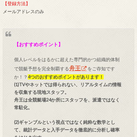
【登録方法】
メールアドレスのみ
【おすすめポイント】
個人レベルをはるかに超えた専門的かつ組織的体制
舟王
で競艇予想を完全制覇する
をご存知です
か！？
4つのおすすめポイントがあります！
(1)TVやネットでは得られない、リアルタイムの情報
を収集する現地スタッフ。
舟王は全競艇場24か所にスタッフを、派遣ではなく
常駐化。
(2)ギャンブルという視点ではなく純粋な数学とし
て、統計データと入手データを徹底的に分析し確率