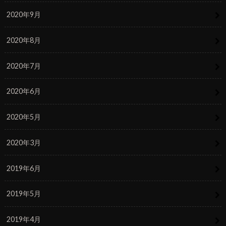
2020年9月
2020年8月
2020年7月
2020年6月
2020年5月
2020年3月
2019年6月
2019年5月
2019年4月