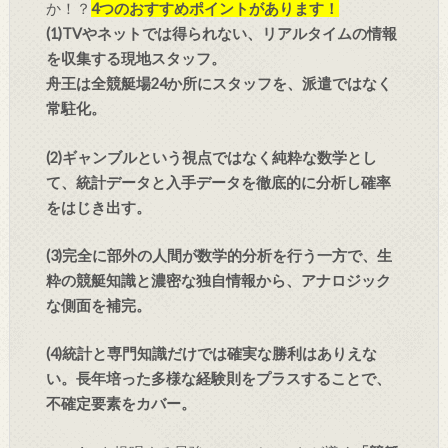
か！？
4つのおすすめポイントがあります！
(1)TVやネットでは得られない、リアルタイムの情報
を収集する現地スタッフ。
舟王は全競艇場24か所にスタッフを、派遣ではなく
常駐化。
(2)ギャンブルという視点ではなく純粋な数学とし
て、統計データと入手データを徹底的に分析し確率
をはじき出す。
(3)完全に部外の人間が数学的分析を行う一方で、生
粋の競艇知識と濃密な独自情報から、アナロジック
な側面を補完。
(4)統計と専門知識だけでは確実な勝利はありえな
い。長年培った多様な経験則をプラスすることで、
不確定要素をカバー。