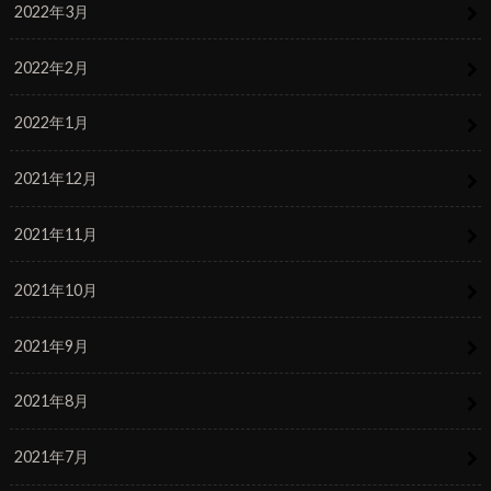
2022年3月
2022年2月
2022年1月
2021年12月
2021年11月
2021年10月
2021年9月
2021年8月
2021年7月