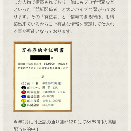
った人物で構築されており、他にもプロ予想家など
といった「競艇関係者」と太いパイプ で繋がってお
ります。その「有益者」と「信頼できる関係」を構
築出来ているからこそ有益な情報を安定して仕入れ
る事が可能となっております。
今年2月には上記の通り蒲郡12Ｒにて66.990円の高額
配当を的中！