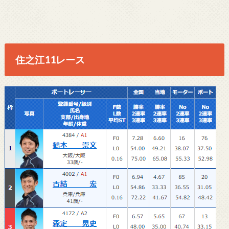
住之江11レース