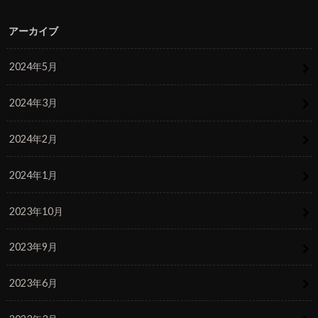
アーカイブ
2024年5月
2024年3月
2024年2月
2024年1月
2023年10月
2023年9月
2023年6月