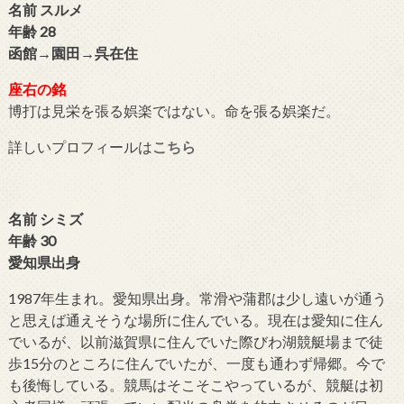
名前 スルメ
年齢 28
函館→園田→呉在住
座右の銘
博打は見栄を張る娯楽ではない。命を張る娯楽だ。
詳しいプロフィールは
こちら
名前 シミズ
年齢 30
愛知県出身
1987年生まれ。愛知県出身。常滑や蒲郡は少し遠いが通う
と思えば通えそうな場所に住んでいる。現在は愛知に住ん
でいるが、以前滋賀県に住んでいた際びわ湖競艇場まで徒
歩15分のところに住んでいたが、一度も通わず帰郷。今で
も後悔している。競馬はそこそこやっているが、競艇は初