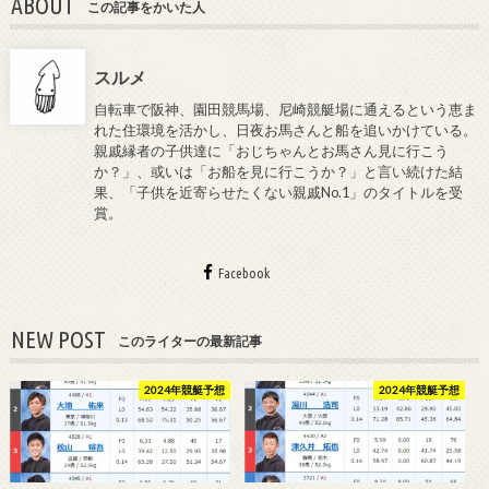
ABOUT
この記事をかいた人
スルメ
自転車で阪神、園田競馬場、尼崎競艇場に通えるという恵ま
れた住環境を活かし、日夜お馬さんと船を追いかけている。
親戚縁者の子供達に「おじちゃんとお馬さん見に行こう
か？」、或いは「お船を見に行こうか？」と言い続けた結
果、「子供を近寄らせたくない親戚No.1」のタイトルを受
賞。
Facebook
NEW POST
このライターの最新記事
2024年競艇予想
2024年競艇予想