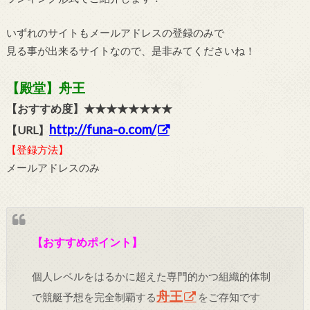
いずれのサイトもメールアドレスの登録のみで
見る事が出来るサイトなので、是非みてくださいね！
【殿堂】舟王
【おすすめ度】★★★★★★★★
http://funa-o.com/
【URL】
【登録方法】
メールアドレスのみ
【おすすめポイント】
個人レベルをはるかに超えた専門的かつ組織的体制
舟王
で競艇予想を完全制覇する
をご存知です