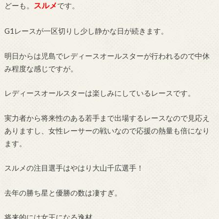
スルメ
どーも。
です。
G1レースが一区切りし少し静かな日が続きます。
明日からは児島でレディースオールスターが行われるので中休
み程度な感じですが。
レディースオールスターは楽しみにしているレースです。
実力者から将来性のある若手まで出場するレースなので見応え
ありますし、女性レーサーの戦いなので応援の熱量も倍になり
ます。
スルメの注目選手はやはり大山千広選手！
去年の勝ち星と優勝の数は凄すぎ。
将来的には女王になる逸材。