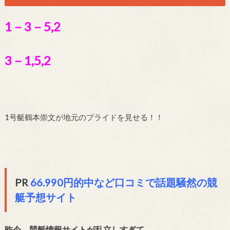
1－3－5,2
3－1,5,2
1号艇鶴本崇文が地元のプライドを見せる！！
PR
66.990円的中など口コミで話題騒然の競
艇予想サイト
昨今、競艇情報サイトが乱立しすぎて、