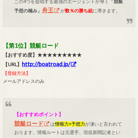
この4つを提唱する最強のエージェントが導く
「競艇
舟王
予想の極み」
が
数％の勝ち組
に導きます。
【第1位】競艇ロード
【おすすめ度】★★★★★★★★★
http://boatroad.jp/
【URL】
【登録方法】
メールアドレスのみ
【おすすめポイント】
競艇ロード
は
情報力×予想力
が凄いと言われて
おります。情報ルートは元選手、現役新聞記者とい