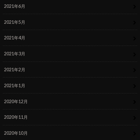
2021年6月
2021年5月
2021年4月
2021年3月
2021年2月
2021年1月
2020年12月
2020年11月
2020年10月