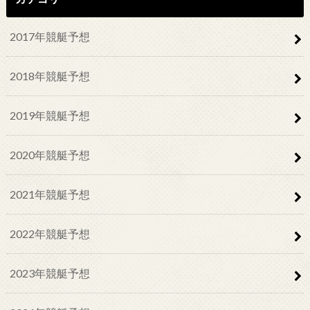
2017年競艇予想
2018年競艇予想
2019年競艇予想
2020年競艇予想
2021年競艇予想
2022年競艇予想
2023年競艇予想