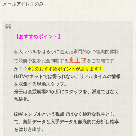
メールアドレスのみ
【おすすめポイント】
個人レベルをはるかに超えた専門的かつ組織的体制
舟王
で競艇予想を完全制覇する
をご存知です
か！？
4つのおすすめポイントがあります！
(1)TVやネットでは得られない、リアルタイムの情報
を収集する現地スタッフ。
舟王は全競艇場24か所にスタッフを、派遣ではなく
常駐化。
(2)ギャンブルという視点ではなく純粋な数学とし
て、統計データと入手データを徹底的に分析し確率
をはじき出す。