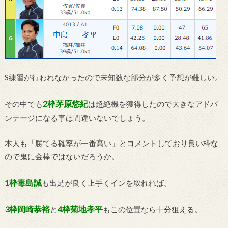
S練習が行われなかったので未知数な部分が多く予想が難しい。
2枠茅原悠紀
その中でも
は超絶機を獲得したので大きなアドバ
ンテージになる事は間違いないでしょう。
本人も「勝てる確率が一番高い」とコメントしており良い枠な
ので鬼に金棒ではないだろうか。
1枠毒島誠
も出足が良く上手くインを取れれば。
3枠岡崎恭裕
4枠菊地孝平
と
もこの位置なら十分狙える。