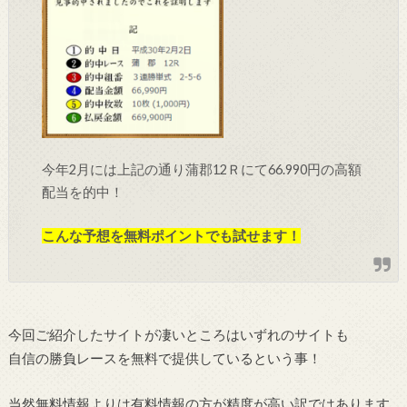
今年2月には上記の通り蒲郡12Ｒにて66.990円の高額
配当を的中！
こんな予想を無料ポイントでも試せます！
今回ご紹介したサイトが凄いところはいずれのサイトも
自信の勝負レースを無料で提供しているという事！
当然無料情報よりは有料情報の方が精度が高い訳ではあります