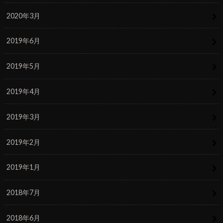
2020年3月
2019年6月
2019年5月
2019年4月
2019年3月
2019年2月
2019年1月
2018年7月
2018年6月