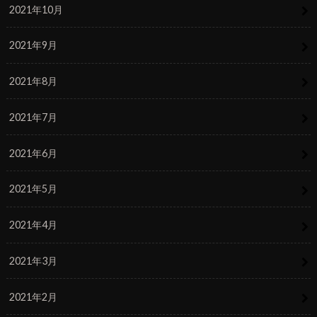
2021年10月
2021年9月
2021年8月
2021年7月
2021年6月
2021年5月
2021年4月
2021年3月
2021年2月