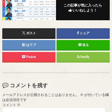
この記事が気に入ったら
いいねしよう！
ポスト
シェア
はてブ
送る
Pocket
feedly
コメントを残す
メールアドレスが公開されることはありません。
※
が付いている欄
は必須項目です
コメント
※