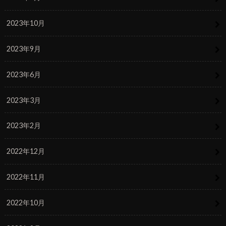
2023年10月
2023年9月
2023年6月
2023年3月
2023年2月
2022年12月
2022年11月
2022年10月