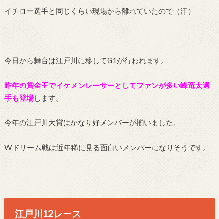
イチロー選手と同じくらい現場から離れていたので（汗）
今日から舞台は江戸川に移してG1が行われます。
昨年の賞金王でイケメンレーサーとしてファンが多い峰竜太選
手も登場
します。
今年の江戸川大賞はかなり好メンバーが揃いました。
Wドリーム戦は近年稀に見る面白いメンバーになりそうです。
江戸川12レース