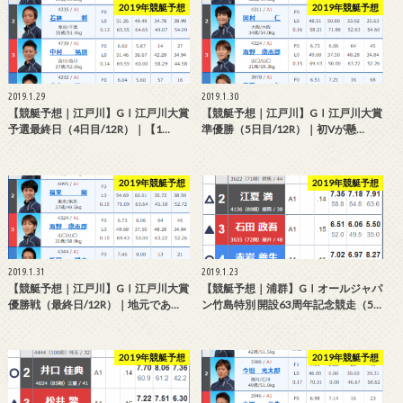
2019年競艇予想
2019年競艇予想
2019.1.29
2019.1.30
【競艇予想｜江戸川】GⅠ江戸川大賞
【競艇予想｜江戸川】GⅠ江戸川大賞
予選最終日（4日目/12R）｜【1…
準優勝（5日目/12R）｜初Vが懸…
2019年競艇予想
2019年競艇予想
2019.1.31
2019.1.23
【競艇予想｜江戸川】GⅠ江戸川大賞
【競艇予想｜浦群】GⅠオールジャパ
優勝戦（最終日/12R）｜地元であ…
ン竹島特別 開設63周年記念競走（5…
2019年競艇予想
2019年競艇予想