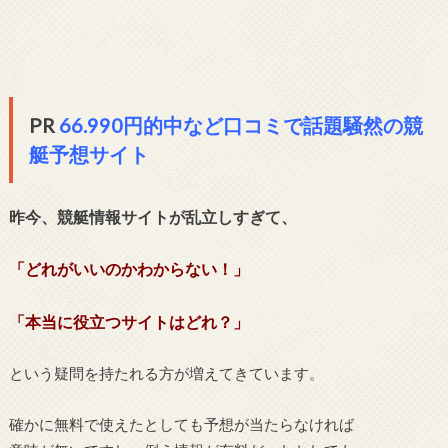
PR
66.990円的中など口コミで話題騒然の競
艇予想サイト
昨今、競艇情報サイトが乱立しすぎて、
「どれがいいのかわからない！」
「本当に役立つサイトはどれ？」
という疑問を持たれる方が増えてきています。
確かに無料で使えたとしても予想が当たらなければ